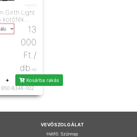
n Girth Light
m kötőfék
13
000
Ft
/
db
-tól
+
Kosárba rakás
650-8346-002
VEVŐSZOLGÁLAT
Hétfő: Szünnap