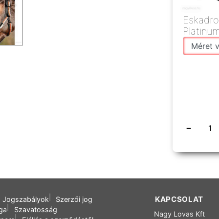
Eskadro
Platinu
csíkos
−
KAPCSOLAT
Jogszabályok
Szerzői jog
oga
Szavatosság
Nagy Lovas Kft