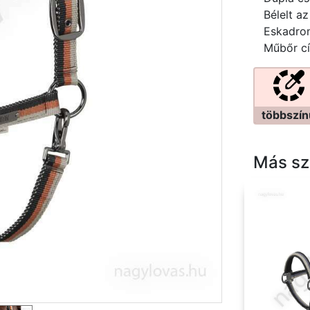
Bélelt az
Eskadron
Műbőr c
többszín
Más sz