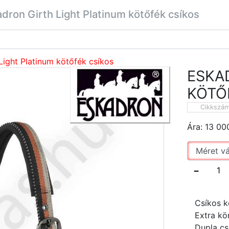
dron Girth Light Platinum kötőfék csíkos
Light Platinum kötőfék csíkos
ESKA
KÖTŐ
Cikkszá
Ára:
13 00
−
Csíkos k
Extra kö
Dupla cs