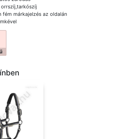
 orrszíj,tarkószíj
 fém márkajelzés az oldalán
ímkével
ű
ínben