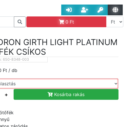
0
Ft
DRON GIRTH LIGHT PLATINUM
FÉK CSÍKOS
m:
650-8348-003
0
Ft
/ db
+
Kosárba rakás
ötőfék
nnyű
atos záródás