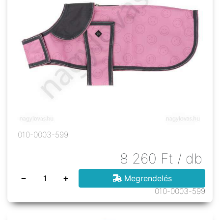
010-0003-599
8 260
Ft
/ db
−
+
Megrendelés
010-0003-599