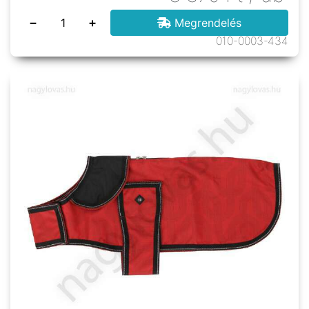
−
+
Megrendelés
010-0003-434