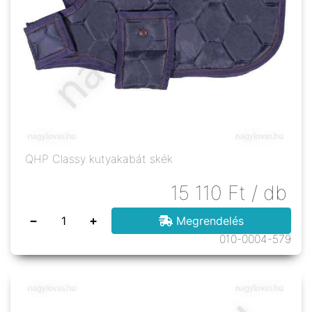
QHP Classy kutyakabát skék
15 110
Ft
/ db
−
+
Megrendelés
010-0004-579