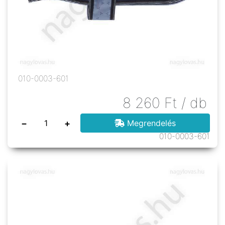
010-0003-601
8 260
Ft
/ db
−
+
Megrendelés
010-0003-601