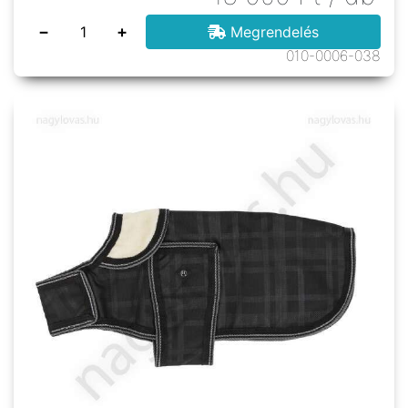
−
+
Megrendelés
010-0006-038