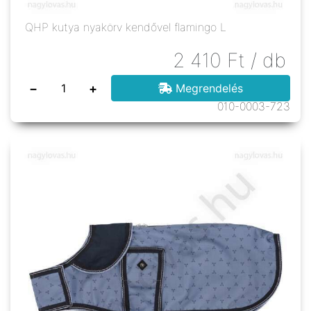
QHP kutya nyakörv kendővel flamingo L
2 410
Ft
/ db
−
+
Megrendelés
010-0003-723