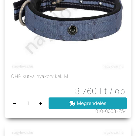
QHP kutya nyakörv kék M
3 760
Ft
/ db
−
+
Megrendelés
010-0003-754