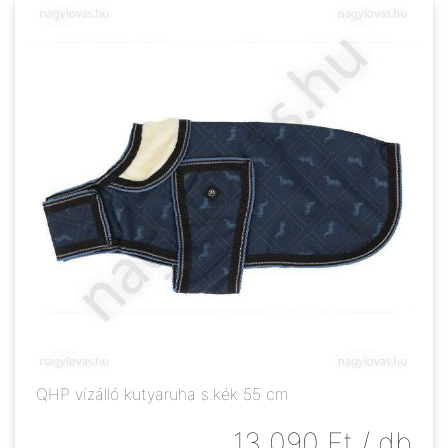
QHP vízálló kutyaruha s.kék 55 cm
13 090
Ft
/ db