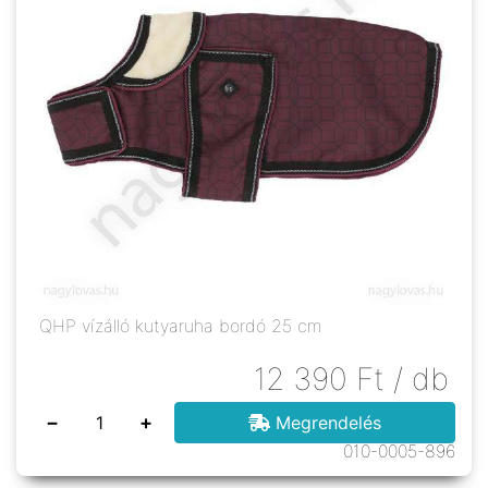
QHP vízálló kutyaruha bordó 25 cm
12 390
Ft
/ db
−
+
Megrendelés
010-0005-896