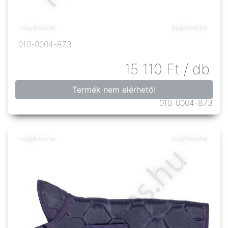
010-0004-873
15 110
Ft
/ db
Termék nem elérhető!
010-0004-873