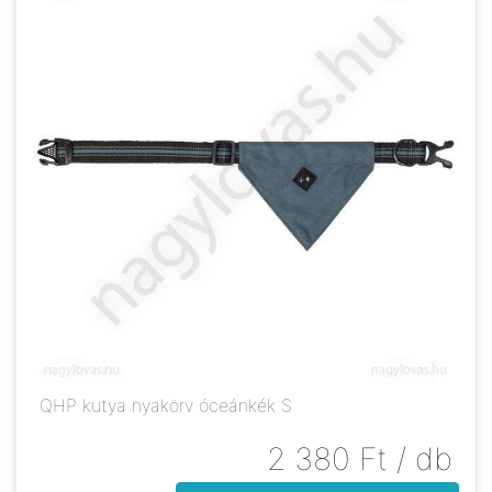
QHP kutya nyakörv óceánkék S
2 380
Ft
/ db