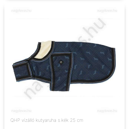
QHP vízálló kutyaruha s.kék 25 cm