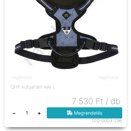
QHP kutyahám kék L
7 530
Ft
/ db
−
+
Megrendelés
010-0003-296