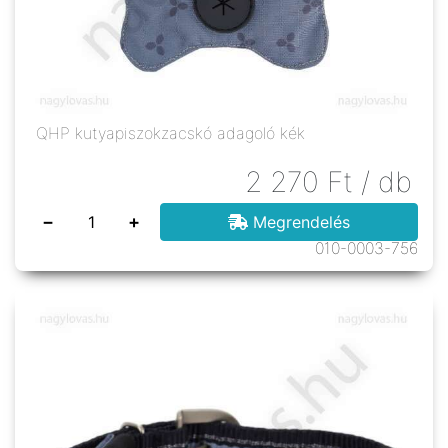
QHP kutyapiszokzacskó adagoló kék
2 270
Ft
/ db
−
+
Megrendelés
010-0003-756