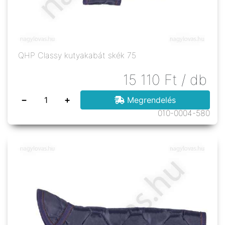
QHP Classy kutyakabát skék 75
15 110
Ft
/ db
−
+
Megrendelés
010-0004-580