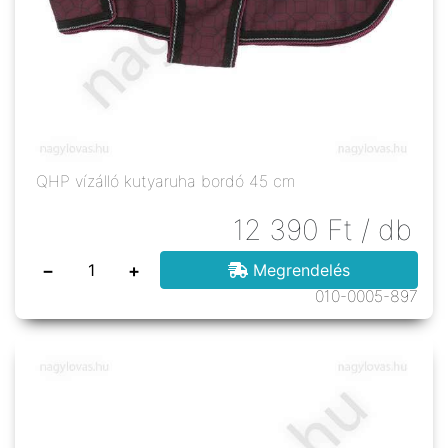
QHP vízálló kutyaruha bordó 45 cm
12 390
Ft
/ db
−
+
Megrendelés
010-0005-897