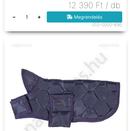
12 390
Ft
/ db
−
+
Megrendelés
010-0005-895