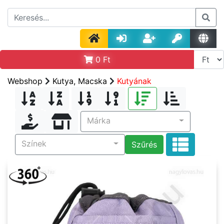
0
Ft
Webshop
Kutya, Macska
Kutyának
Márka
Színek
Szűrés