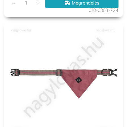
−
+
Megrendelés
010-0003-724