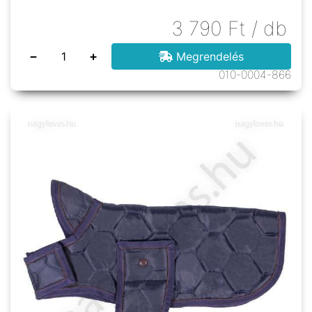
3 790
Ft
/ db
−
+
Megrendelés
010-0004-866