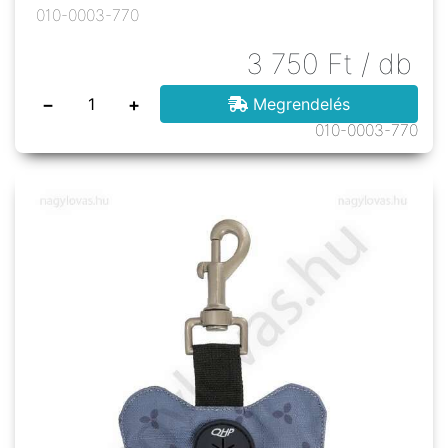
010-0003-770
3 750
Ft
/ db
−
+
Megrendelés
010-0003-770