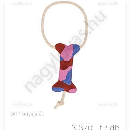
QHP kutyajáták
3 370
Ft
/ db