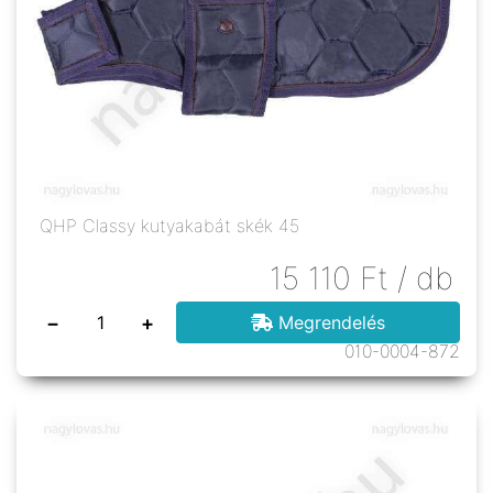
QHP Classy kutyakabát skék 45
15 110
Ft
/ db
−
+
Megrendelés
010-0004-872