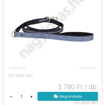
010-0004-867
3 790
Ft
/ db
−
+
Megrendelés
010-0004-867