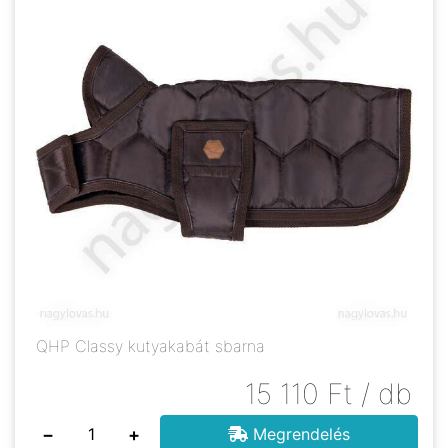
QHP Classy kutyakabát sbarna
15 110
Ft
/ db
−
+
Megrendelés