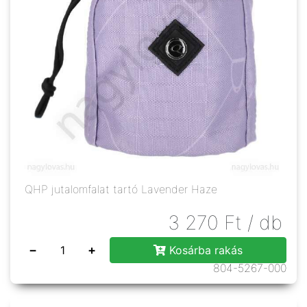
QHP jutalomfalat tartó Lavender Haze
3 270
Ft
/ db
−
+
Kosárba rakás
804-5267-000