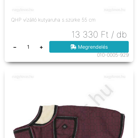
QHP vízálló kutyaruha s.szürke 55 cm
13 330
Ft
/ db
−
+
Megrendelés
010-0005-929