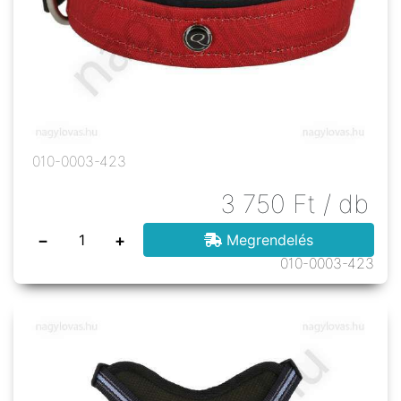
010-0003-423
3 750
Ft
/ db
−
+
Megrendelés
010-0003-423