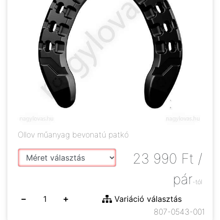
Ollov műanyag bevonatú patkó
23 990
Ft
/
pár
-tól
−
+
Variáció választás
807-0543-001