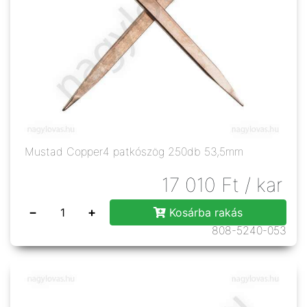
Mustad Copper4 patkószög 250db 53,5mm
17 010
Ft
/ kar
−
+
Kosárba rakás
808-5240-053