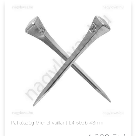
Patkószög Michel Vaillant E4 50db 48mm