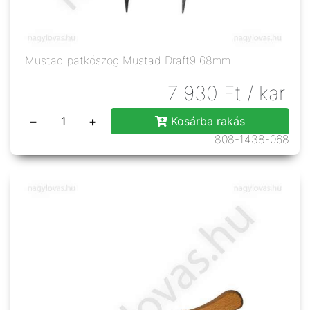
Mustad patkószög Mustad Draft9 68mm
7 930
Ft
/ kar
−
+
Kosárba rakás
808-1438-068