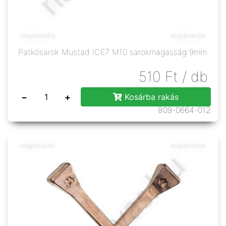
Patkósarok Mustad ICE7 M10 sarokmagasság 9mm
510
Ft
/ db
−
+
Kosárba rakás
809-0664-012