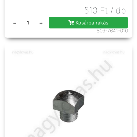
510
Ft
/ db
−
+
Kosárba rakás
809-7641-010