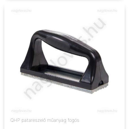
QHP patareszelő műanyag fogós