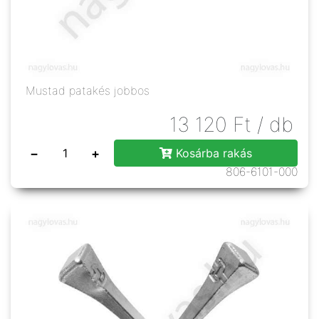
Mustad patakés jobbos
13 120
Ft
/ db
−
+
Kosárba rakás
806-6101-000