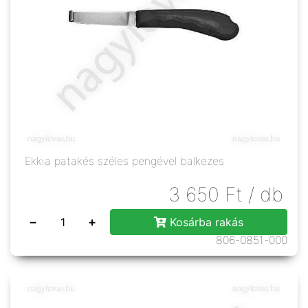
Ekkia patakés széles pengével balkezes
3 650
Ft
/ db
−
+
Kosárba rakás
806-0851-000