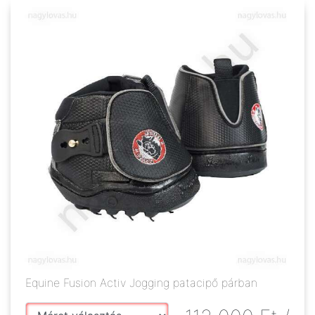
Equine Fusion Activ Jogging patacipő párban