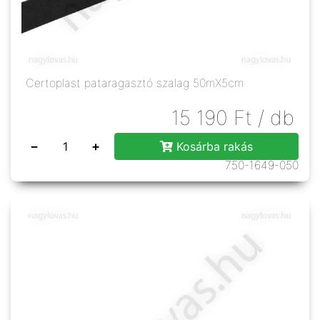
Certoplast pataragasztó szalag 50mX5cm
15 190
Ft
/ db
−
+
Kosárba rakás
750-1649-050