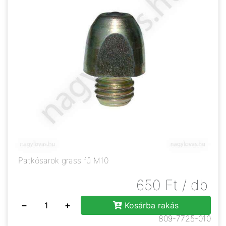
Patkósarok grass fű M10
650
Ft
/ db
−
+
Kosárba rakás
809-7725-010