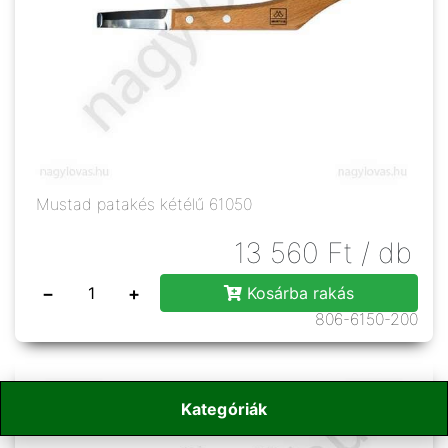
Mustad patakés kétélű 61050
13 560
Ft
/ db
−
+
Kosárba rakás
806-6150-200
Kategóriák