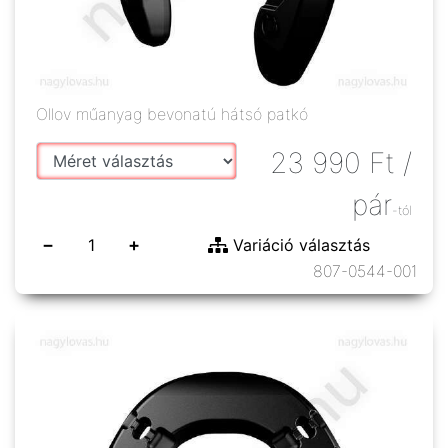
Ollov műanyag bevonatú hátsó patkó
23 990
Ft
/
pár
-tól
−
+
Variáció választás
807-0544-001