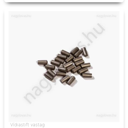
Vídiastift vastag