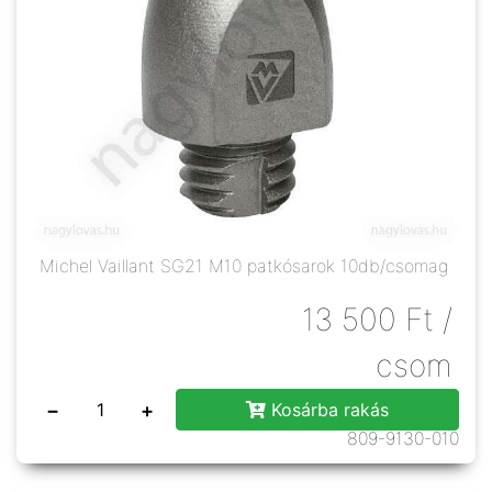
Michel Vaillant SG21 M10 patkósarok 10db/csomag
13 500
Ft
/
csom
−
+
Kosárba rakás
809-9130-010