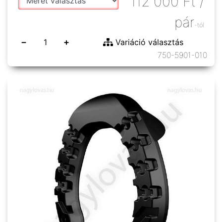
112 000
Ft
/
pár
-tól
−
+
Variáció választás
750-5901-010