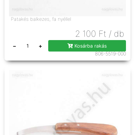
Patakés balkezes, fa nyéllel
2 100
Ft
/ db
−
+
Kosárba rakás
806-5519-000