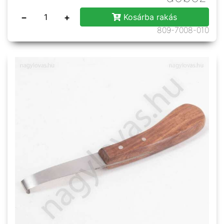
−
+
Kosárba rakás
809-7008-010