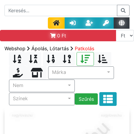
0
Ft
Webshop
Ápolás, Lótartás
Patkolás
Márka
Nem
Színek
Szűrés