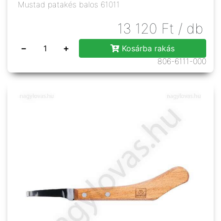
Mustad patakés balos 61011
13 120
Ft
/ db
−
+
Kosárba rakás
806-6111-000