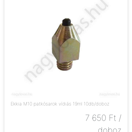
Ekkia M10 patkósarok vídiás 19ml 10db/doboz
7 650
Ft
/
doboz