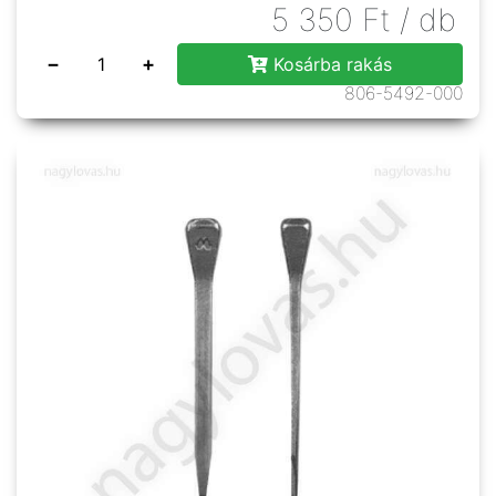
5 350
Ft
/ db
−
+
Kosárba rakás
806-5492-000