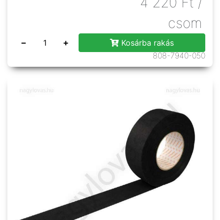
4 220
Ft
/
csom
−
+
Kosárba rakás
808-7940-050