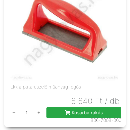
Ekkia patareszelő műanyag fogós
6 640
Ft
/ db
−
+
Kosárba rakás
806-7008-000