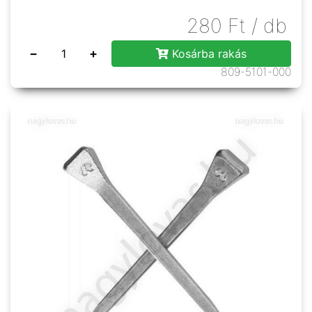
280
Ft
/ db
−
+
Kosárba rakás
809-5101-000