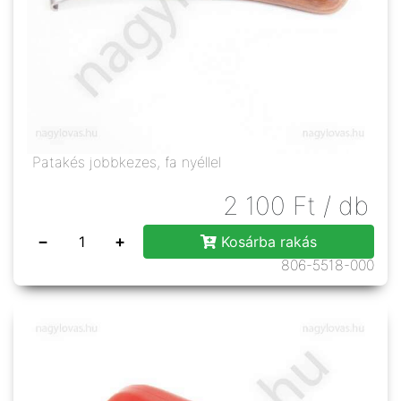
Patakés jobbkezes, fa nyéllel
2 100
Ft
/ db
−
+
Kosárba rakás
806-5518-000