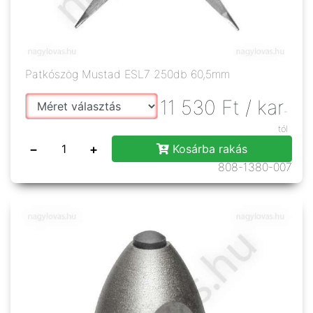
Patkószög Mustad ESL7 250db 60,5mm
11 530
Ft
/ kar
-
tól
−
+
Kosárba rakás
808-1380-007