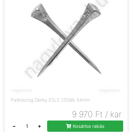
Patkószög Derby ESL5 250db 54mm
9 970
Ft
/ kar
−
+
Kosárba rakás