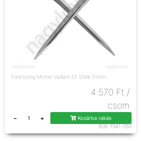
Patkószög Michel Vaillant E5 50db 51mm
4 570
Ft
/
csom
−
+
Kosárba rakás
808-7941-050