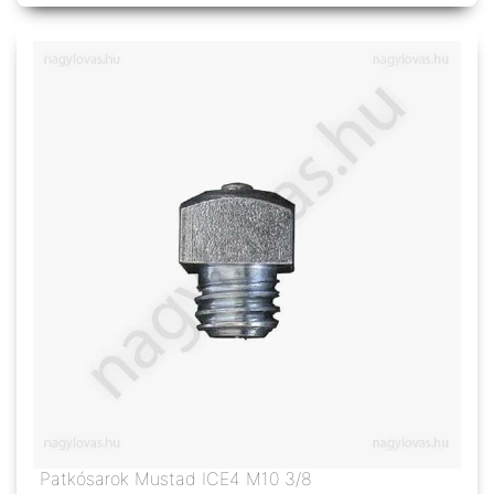
Patkósarok Mustad ICE4 M10 3/8