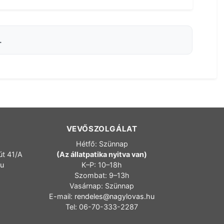
.
VEVŐSZOLGÁLAT
Hétfő: Szünnap
út 41/A
(Az állatpatika nyitva van)
hu
K–P: 10–18h
Szombat: 9–13h
Vasárnap: Szünnap
E-mail:
rendeles@nagylovas.hu
Tel: 06-70-333-2287