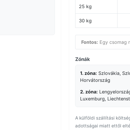
25 kg
30 kg
Fontos:
Egy csomag ma
Zónák
1. zóna:
Szlovákia, Szl
Horvátország
2. zóna:
Lengyelország
Luxemburg, Liechtenste
A külföldi szállítási költs
adottságai miatt ettől elt