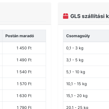
GLS szállítási 
Postán maradó
Csomagsúly
1 450 Ft
0,1 - 3 kg
1 490 Ft
3,1 - 5 kg
1 540 Ft
5,1 - 10 kg
1 570 Ft
10,1 - 15 kg
1 630 Ft
15,1 - 20 kg
1 790 Ft
20,1 - 25 kg