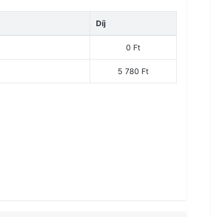
Díj
0 Ft
5 780 Ft