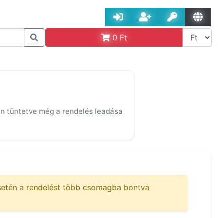
0
Ft
 van tüntetve még a rendelés leadása
setén a rendelést több csomagba bontva