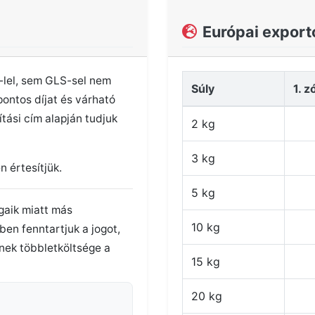
Európai expor
lel, sem GLS-sel nem
Súly
1. z
pontos díjat és várható
ítási cím alapján tudjuk
2 kg
3 kg
n értesítjük.
5 kg
gaik miatt más
10 kg
en fenntartjuk a jogot,
nek többletköltsége a
15 kg
20 kg