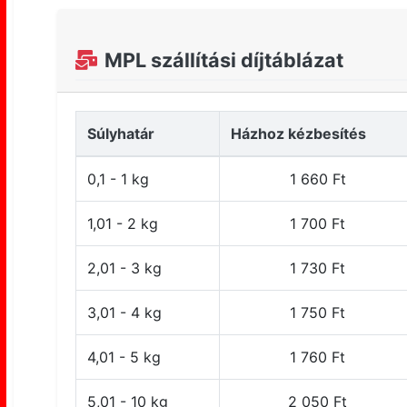
MPL szállítási díjtáblázat
Súlyhatár
Házhoz kézbesítés
0,1 - 1 kg
1 660 Ft
1,01 - 2 kg
1 700 Ft
2,01 - 3 kg
1 730 Ft
3,01 - 4 kg
1 750 Ft
4,01 - 5 kg
1 760 Ft
5,01 - 10 kg
2 050 Ft