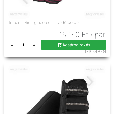
Imperial Riding neopren ínvédő bordó
16 140
Ft
/ pár
−
+
Kosárba rakás
751-1034-004