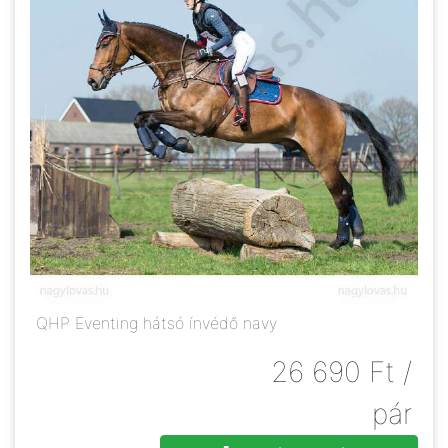
QHP Eventing hátsó ínvédő navy
26 690
Ft
/
pár