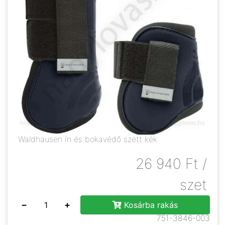
Waldhausen ín és bokavédő szett kék
26 940
Ft
/
szet
−
+
Kosárba rakás
751-3846-003