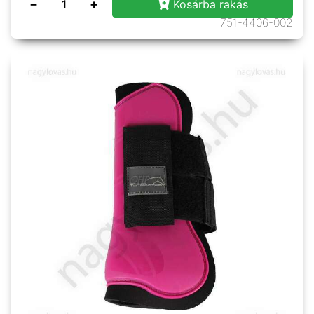
−
+
Kosárba rakás
751-4406-002