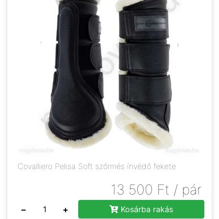
Covalliero Pelisa Soft szőrmés ínvédő fekete
13 500
Ft
/ pár
−
+
Kosárba rakás