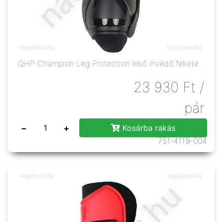
QHP Champion Leg Protection első ínvédő fekete
23 930
Ft
/
pár
−
+
Kosárba rakás
751-4119-004