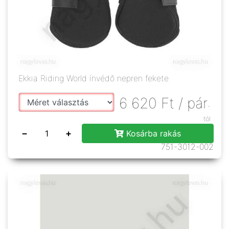
Ekkia Riding World ínvédő nepren fekete
6 620
Ft
/ pár
-
tól
−
+
Kosárba rakás
751-3012-002