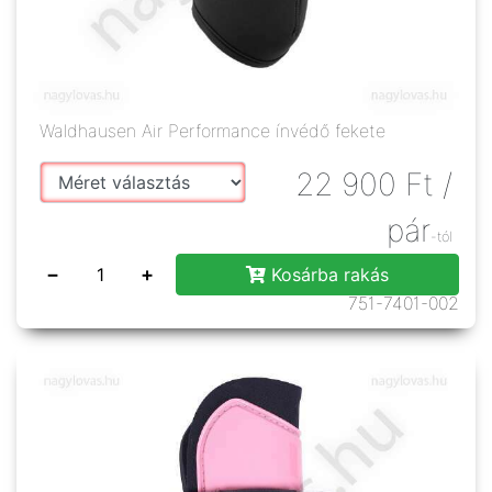
Waldhausen Air Performance ínvédő fekete
22 900
Ft
/
pár
-tól
−
+
Kosárba rakás
751-7401-002