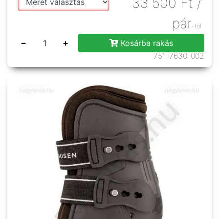
33 500
Ft
/
pár
-tól
−
+
Kosárba rakás
751-7630-002