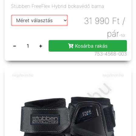
Stübben FreeFlex Hybrid bokavédő barna
31 990
Ft
/
pár
-tól
−
+
Kosárba rakás
753-4568-003