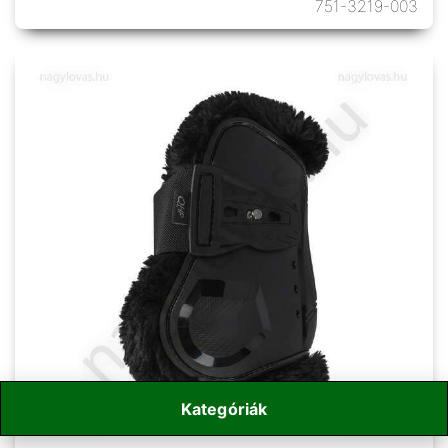
751-3219-003
Kategóriák