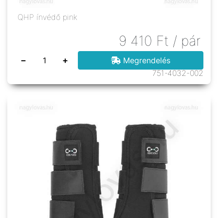
QHP ínvédő pink
9 410
Ft
/ pár
−
+
Megrendelés
751-4032-002