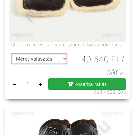
Stübben FreeFlex Hybrid szőrmés bokavédő barna
40 540
Ft
/
pár
-tól
−
+
Kosárba rakás
753-4598-003