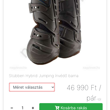
Stübben Hybrid Jumping ínvédő barna
46 990
Ft
/
pár
-tól
−
+
Kosárba rakás