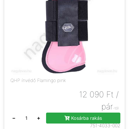
QHP ínvédő Flamingo pink
12 090
Ft
/
pár
-tól
−
+
Kosárba rakás
751-4033-002