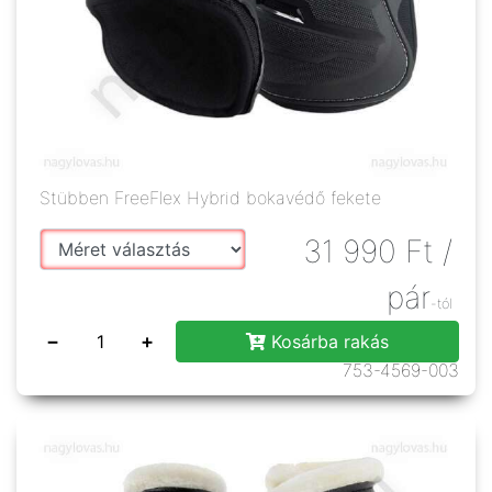
Stübben FreeFlex Hybrid bokavédő fekete
31 990
Ft
/
pár
-tól
−
+
Kosárba rakás
753-4569-003