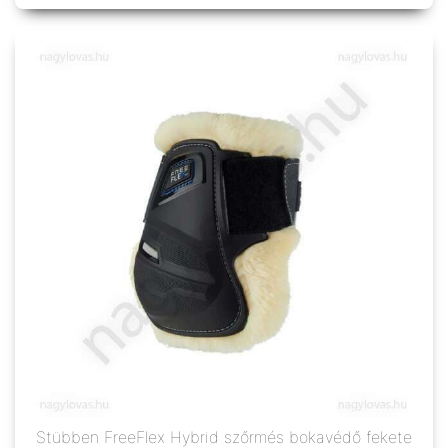
Stübben FreeFlex Hybrid szőrmés bokavédő fekete