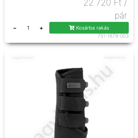
22 720
Ft
/
pár
−
+
Kosárba rakás
751-1679-003