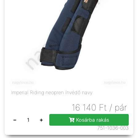
Imperial Riding neopren ínvédő navy
16 140
Ft
/ pár
−
+
Kosárba rakás
751-1036-003