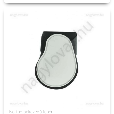
Norton bokavédő fehér