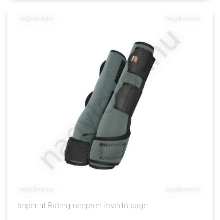
Imperial Riding neopren ínvédő sage