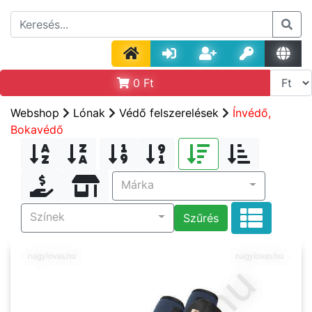
0
Ft
Webshop
Lónak
Védő felszerelések
Ínvédő,
Bokavédő
Márka
Színek
Szűrés