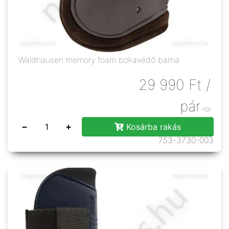
Waldhausen memory foam bokavédő barna
29 990
Ft
/
pár
-tól
−
+
Kosárba rakás
753-3730-003