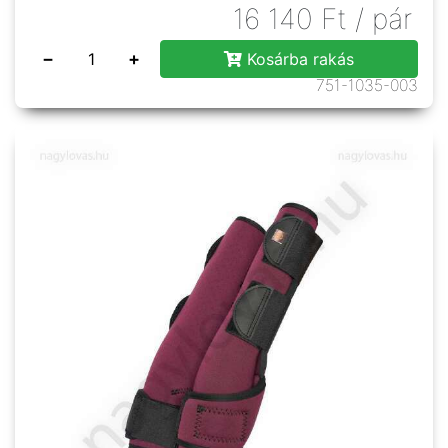
16 140
Ft
/ pár
−
+
Kosárba rakás
751-1035-003