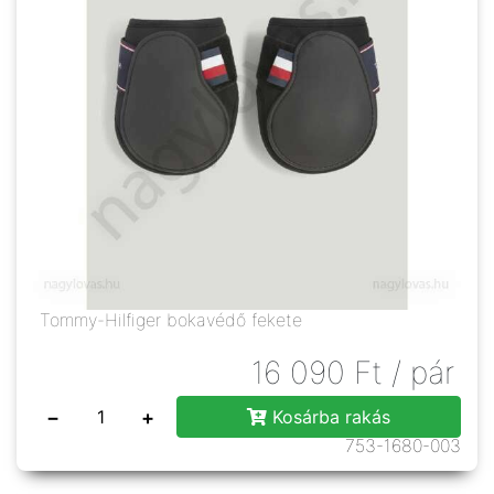
Tommy-Hilfiger bokavédő fekete
16 090
Ft
/ pár
−
+
Kosárba rakás
753-1680-003