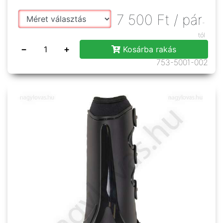
7 500
Ft
/ pár
-
tól
−
+
Kosárba rakás
753-5001-002