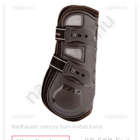
Waldhausen memory foam ínvédő barna