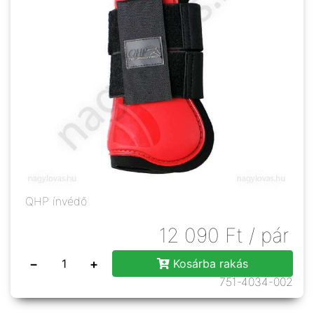
QHP ínvédő
12 090
Ft
/ pár
−
+
Kosárba rakás
751-4034-002