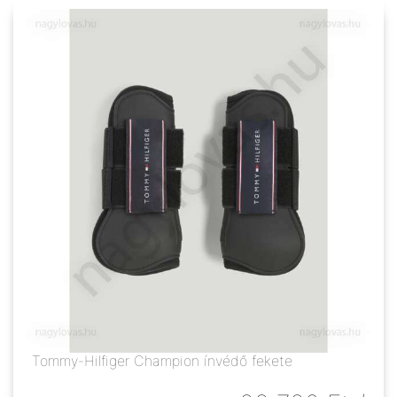
Tommy-Hilfiger Champion ínvédő fekete