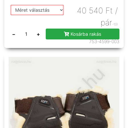
40 540
Ft
/
pár
-tól
−
+
Kosárba rakás
753-4599-003