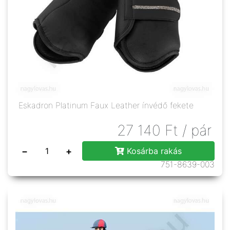
Eskadron Platinum Faux Leather ínvédő fekete
27 140
Ft
/ pár
−
+
Kosárba rakás
751-8639-003