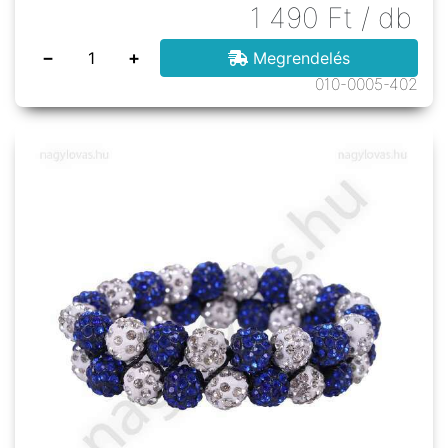
1 490
Ft
/ db
−
+
Megrendelés
010-0005-402