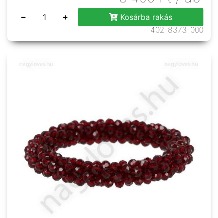
−
+
Kosárba rakás
402-8373-000