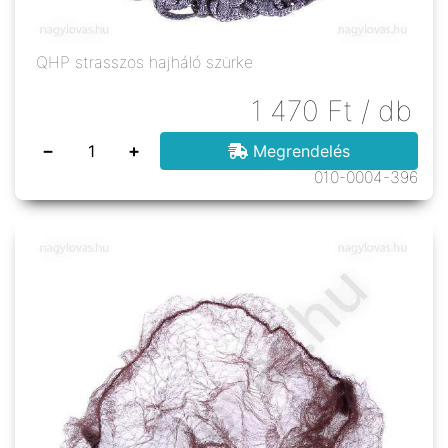
QHP strasszos hajháló szürke
1 470
Ft
/ db
−
+
Megrendelés
010-0004-396