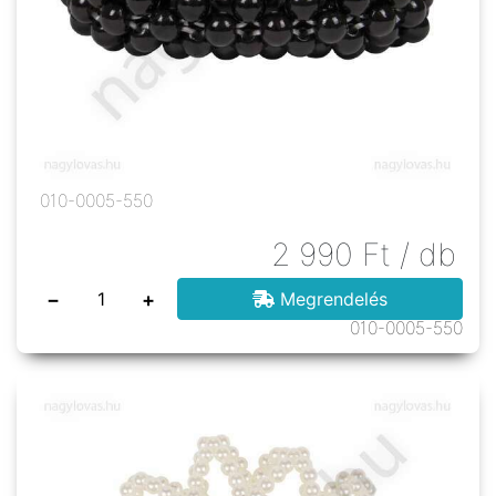
010-0005-550
2 990
Ft
/ db
−
+
Megrendelés
010-0005-550