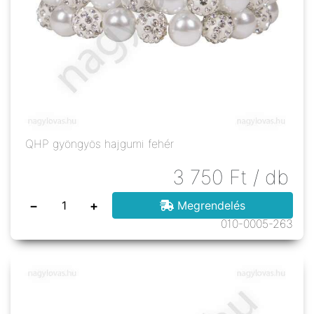
QHP gyöngyös hajgumi fehér
3 750
Ft
/ db
−
+
Megrendelés
010-0005-263