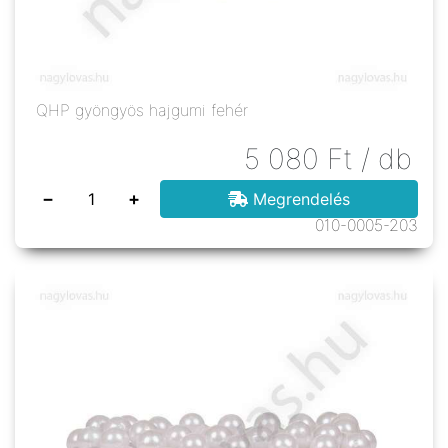
QHP gyöngyös hajgumi fehér
5 080
Ft
/ db
−
+
Megrendelés
010-0005-203