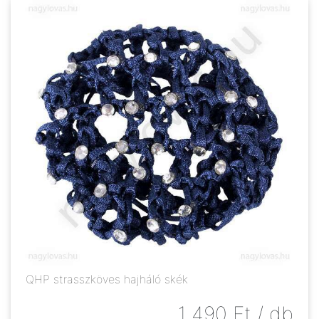
QHP strasszköves hajháló skék
1 490
Ft
/ db