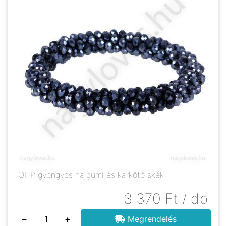
QHP gyöngyös hajgumi és karkötő skék
3 370
Ft
/ db
−
+
Megrendelés