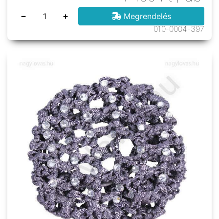
−
+
Megrendelés
010-0004-397