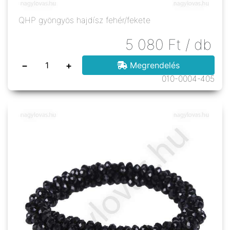
QHP gyöngyös hajdísz fehér/fekete
5 080
Ft
/ db
−
+
Megrendelés
010-0004-405