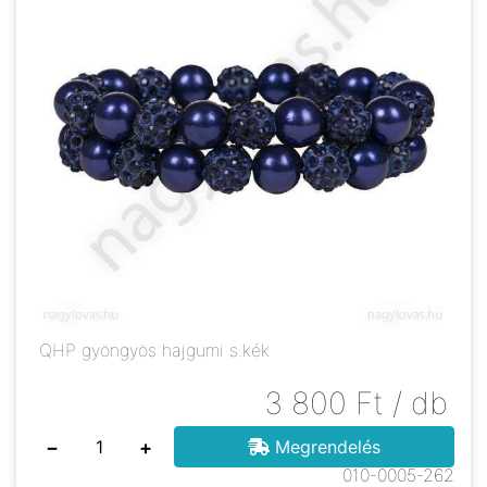
QHP gyöngyös hajgumi s.kék
3 800
Ft
/ db
−
+
Megrendelés
010-0005-262