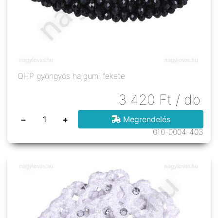
QHP gyöngyös hajgumi fekete
3 420
Ft
/ db
−
+
Megrendelés
010-0004-403