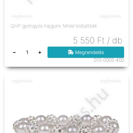
QHP gyöngyös hajgumi fehér/ kobaltkék
5 550
Ft
/ db
−
+
Megrendelés
010-0005-400