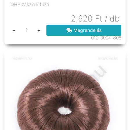
QHP zászló kitűző
2 620
Ft
/ db
−
+
Megrendelés
010-0004-806