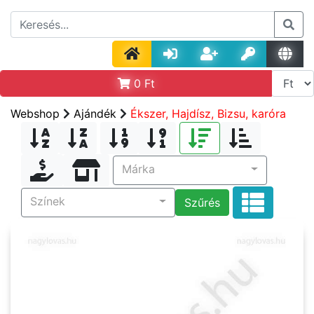
0
Ft
Webshop
Ajándék
Ékszer, Hajdísz, Bizsu, karóra
Márka
Színek
Szűrés