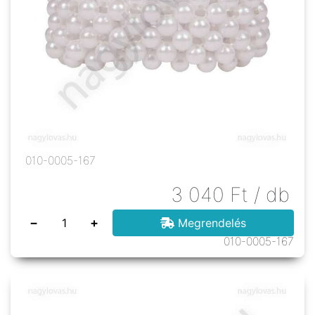
010-0005-167
3 040
Ft
/ db
−
+
Megrendelés
010-0005-167