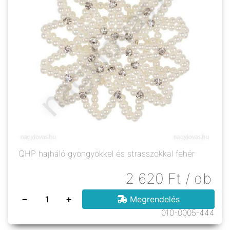
QHP hajháló gyöngyökkel és strasszokkal fehér
2 620
Ft
/ db
−
+
Megrendelés
010-0005-444