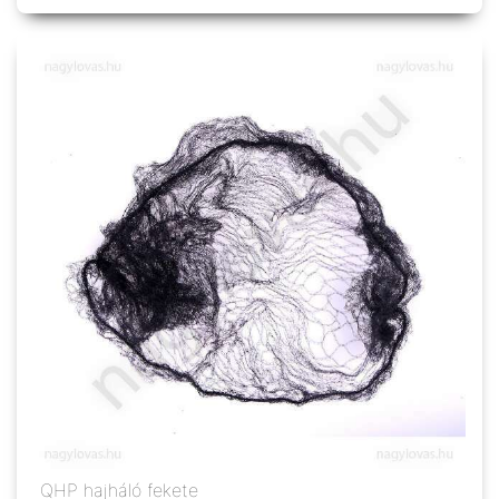
QHP hajháló fekete