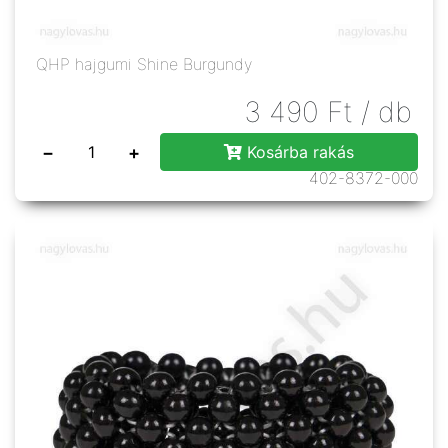
QHP hajgumi Shine Burgundy
3 490
Ft
/ db
−
+
Kosárba rakás
402-8372-000