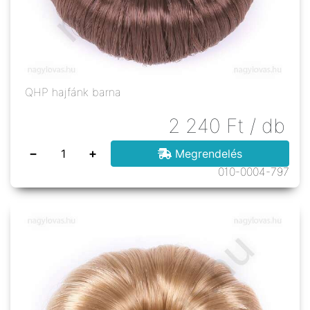
QHP hajfánk barna
2 240
Ft
/ db
−
+
Megrendelés
010-0004-797