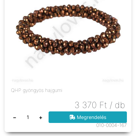
QHP gyöngyös hajgumi
3 370
Ft
/ db
−
+
Megrendelés
010-0004-167