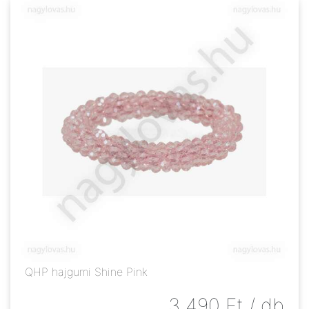
QHP hajgumi Shine Pink
3 490
Ft
/ db