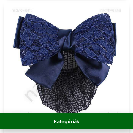
Kategóriák
QHP hajháló skék