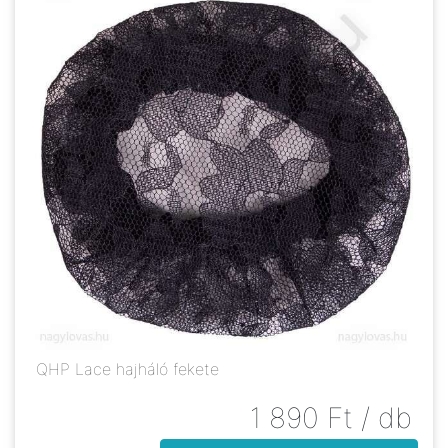
QHP Lace hajháló fekete
1 890
Ft
/ db