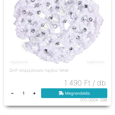
QHP strasszköves hajdísz fehér
1 490
Ft
/ db
−
+
Megrendelés
010-0004-398