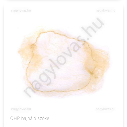
QHP hajháló szőke