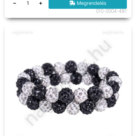
−
+
Megrendelés
010-0004-481