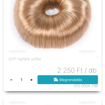
QHP hajfánk szőke
2 250
Ft
/ db
−
+
Megrendelés
010-0004-796