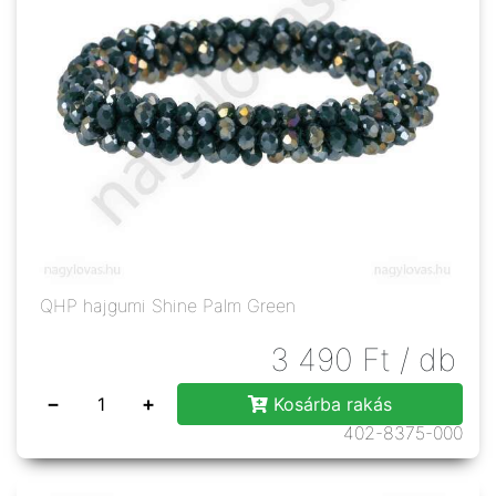
QHP hajgumi Shine Palm Green
3 490
Ft
/ db
−
+
Kosárba rakás
402-8375-000