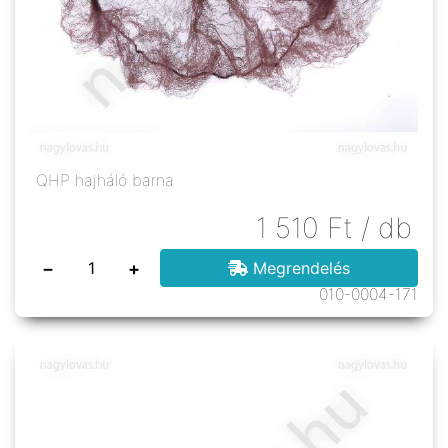
QHP hajháló barna
1 510
Ft
/ db
−
+
Megrendelés
010-0004-171