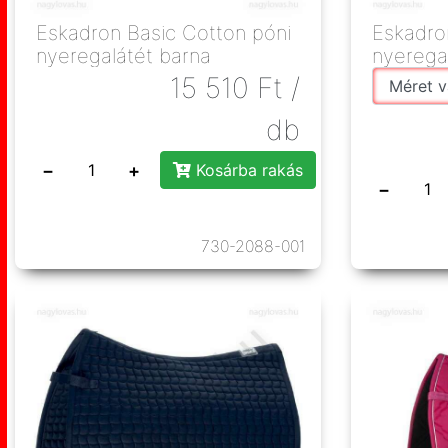
Eskadron Basic Cotton póni
Eskadro
nyeregalátét barna
nyerega
15 510
Ft
/
db
−
+
Kosárba rakás
−
730-2088-001