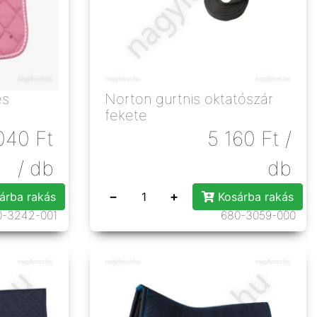
és
Norton gurtnis oktatószár
fekete
040
Ft
5 160
Ft
/
/ db
db
−
+
árba rakás
Kosárba rakás
0-3242-001
680-3059-000