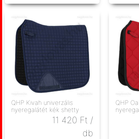
QHP Kivah univerzális
QHP Oakl
nyeregalátét kék shetty
nyeregal
póni
11 420
Ft
/
db