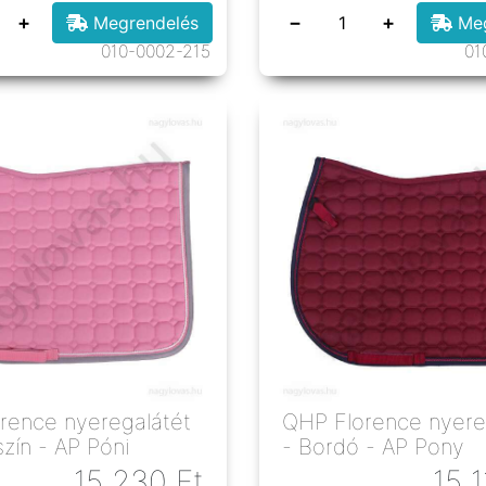
+
−
+
Megrendelés
Meg
010-0002-215
01
rence nyeregalátét
QHP Florence nyere
zín - AP Póni
- Bordó - AP Pony
15 230
Ft
15 