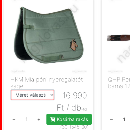
HKM Mia póni nyeregalátét
QHP Perfor
sage
barna 1
16 990
Ft
/ db
-tól
−
+
−
Kosárba rakás
730-1545-001