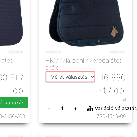
látét
HKM Mia póni nyeregalátét
skék
90
Ft
/
16 990
db
Ft
/ db
-
tól
árba rakás
−
+
Variáció választás
0-3156-000
730-1546-001