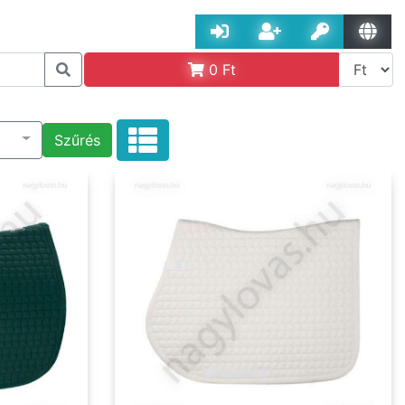
0
Ft
Szűrés