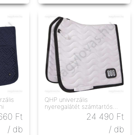
zális
QHP univerzális
ni
nyeregalátét számtartós
fehér póni
660
Ft
24 490
Ft
/ db
/ db