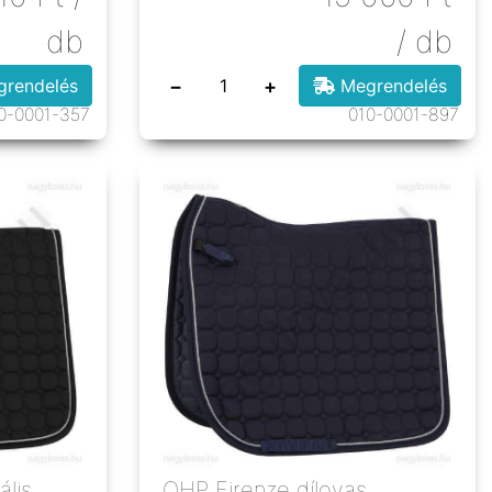
db
/ db
−
+
rendelés
Megrendelés
0-0001-357
010-0001-897
ális
QHP Firenze dílovas