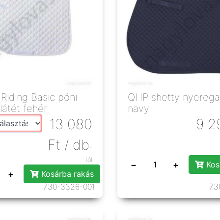
 Riding Basic póni
QHP shetty nyerega
látét fehér
navy
13 080
9 2
Ft
/ db
-
tól
−
+
Kos
+
Kosárba rakás
730-3326-001
73