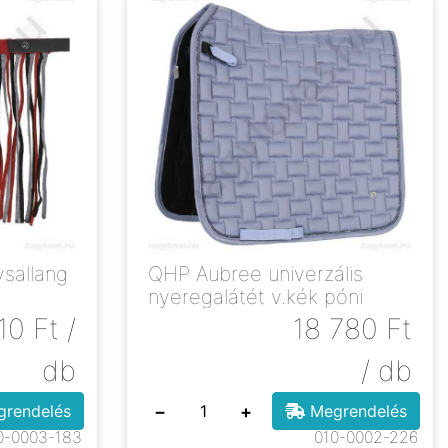
sallang
QHP Aubree univerzális
nyeregalátét v.kék póni
10
Ft
/
18 780
Ft
db
/ db
−
+
rendelés
Megrendelés
0-0003-183
010-0002-226