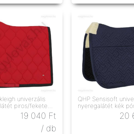
eigh univerzális
QHP Sensisoft univer
átét piros/fekete
nyeregalátét kék pó
19 040
Ft
20 
/ db