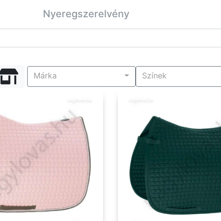
Nyeregszerelvény
Márka
Színek