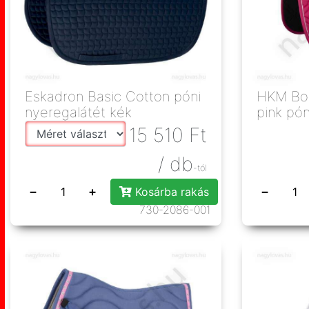
Eskadron Basic Cotton póni
HKM Bol
nyeregalátét kék
pink pón
15 510
Ft
/ db
-tól
−
+
−
Kosárba rakás
730-2086-001