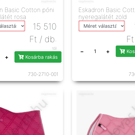
n Basic Cotton póni
Eskadron Basic Cott
látét rosa
nyeregalátét zöld
15 510
Ft
/ db
Ft
-
tól
−
+
Kos
+
Kosárba rakás
730-2710-001
73