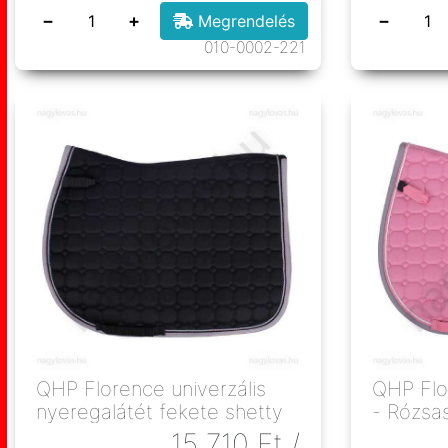
−
+
−
Megrendelés
010-0002-221
QHP Florence univerzális
QHP Flo
nyeregalátét fekete shetty
- Rózsas
15 710
Ft
/