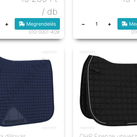
/ db
+
−
+
Megrendelés
Meg
010-0001-409
01
 díjlovas
QHP Firenze univerz