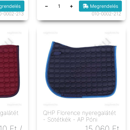
−
+
rendelés
Megrendelés
0-0002-213
010-0002-212
galátét
QHP Florence nyeregalátét
- Sötétkék - AP Póni
110
Ft
/
15 060
Ft