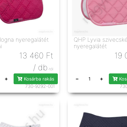
ogna nyeregalátét
QHP Lyvia szivecsk
i
nyeregalátét
13 460
Ft
19 
/ db
-tól
+
−
+
Kosárba rakás
Kos
730-9292-001
73