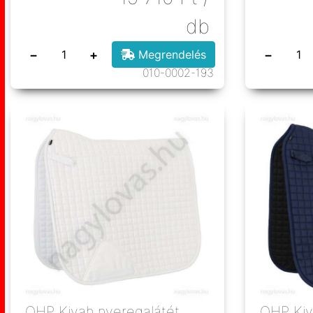
db
−
+
−
Megrendelés
010-0002-193
QHP Kivah nyeregalátét
QHP Kiva