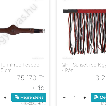
mFree heveder
QHP Sunset red légy
25 cm
- Póni
75 170
Ft
3 2
/ db
+
−
+
Megrendelés
Meg
010-0005-642
01