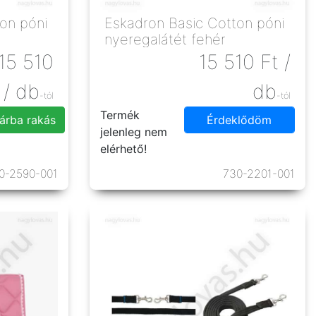
on póni
Eskadron Basic Cotton póni
nyeregalátét fehér
15 510
15 510
Ft
/
/ db
db
-tól
-tól
Termék
árba rakás
Érdeklődöm
jelenleg nem
elérhető!
0-2590-001
730-2201-001