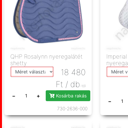
QHP Rosalynn nyeregalátét
Imperial
shetty
nyerega
18 480
Ft
/ db
-tól
−
+
Kosárba rakás
−
730-2636-000