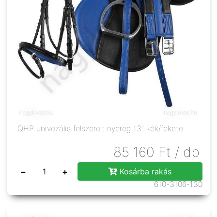
QHP univezális felszerelt nyereg 13" kék/fekete
85 160
Ft
/ db
−
+
Kosárba rakás
610-3106-130