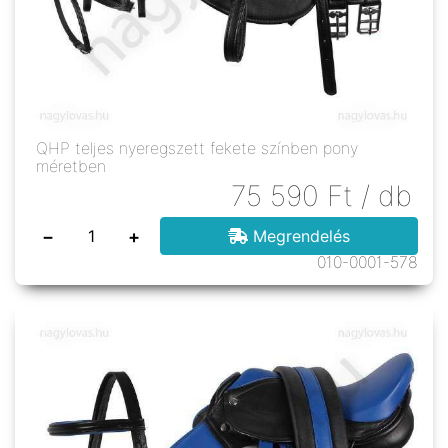
QHP teljes nyeregszett fekete színben pony
méretben
75 590
Ft
/ db
−
+
Megrendelés
010-0001-578