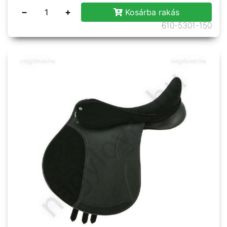
−
+
Kosárba rakás
610-5301-150