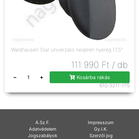
Waldhausen Star univerzális neopren nyereg 17,5"
111 990
Ft
/ db
−
+
Kosárba rakás
610-5211-175
Á.Sz.F.
Impresszum
Adatvédelem
Gy.I.K.
Jogszabályok
Szerzői jog