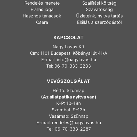
Rendelés menete
Szállítási költség
Elállás joga
Szavatosság
Hasznos tanácsok
Üzleteink, nyitva tartás
Csere
Elállás a szerződéstől
KAPCSOLAT
Nagy Lovas Kft
Cím: 1101 Budapest, Kőbányai út 41/A
E-mail:
info@nagylovas.hu
Tel: 06-70-333-2283
VEVŐSZOLGÁLAT
Hétfő: Szünnap
(Az állatpatika nyitva van)
K–P: 10–18h
Szombat: 9–13h
Vasárnap: Szünnap
E-mail:
rendeles@nagylovas.hu
Tel: 06-70-333-2287