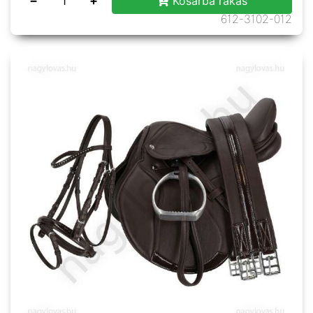
−
+
Kosárba rakás
612-3102-012