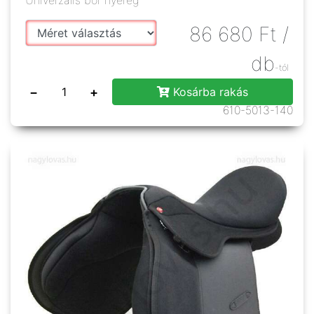
Univerzális bőr nyereg
86 680
Ft
/
db
-tól
−
+
Kosárba rakás
610-5013-140