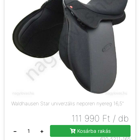
Waldhausen Star univerzális neporen nyereg 16,5"
111 990
Ft
/ db
−
+
Kosárba rakás
610-5211-165