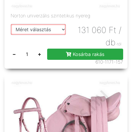
Norton univerzális szintetikus nyereg
131 060
Ft
/
db
-tól
−
+
Kosárba rakás
610-1171-157