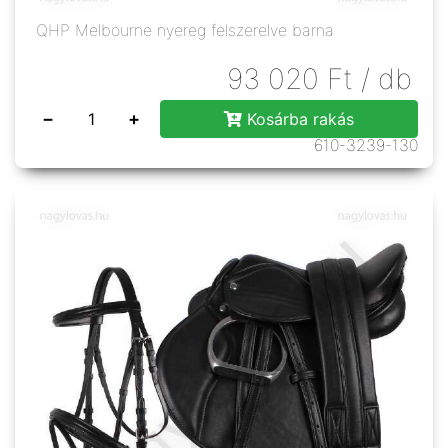
QHP Melbourne nyereg felszerelve barna
93 020
Ft
/ db
−
+
Kosárba rakás
610-3239-130