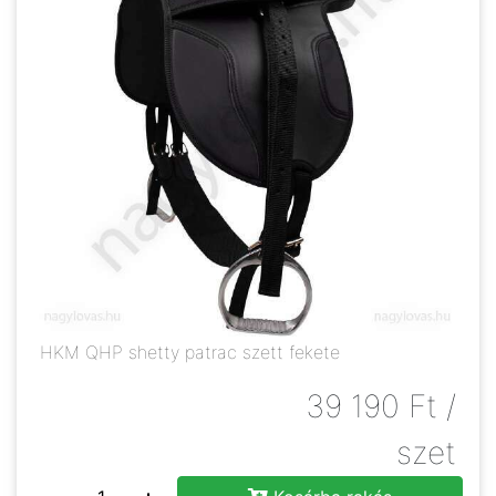
HKM QHP shetty patrac szett fekete
39 190
Ft
/
szet