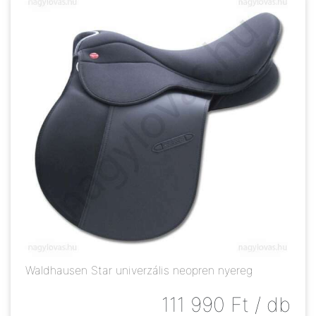
Waldhausen Star univerzális neopren nyereg
111 990
Ft
/ db