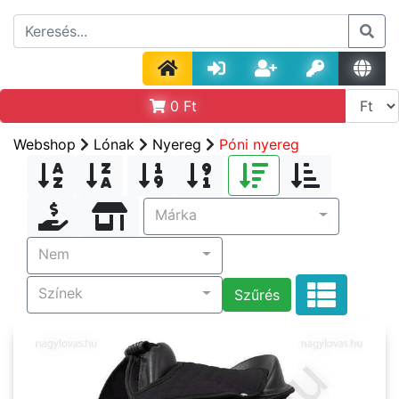
0
Ft
Webshop
Lónak
Nyereg
Póni nyereg
Márka
Nem
Színek
Szűrés