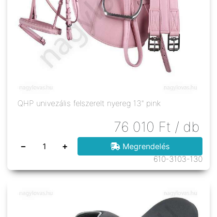
QHP univezális felszerelt nyereg 13" pink
76 010
Ft
/ db
−
+
Megrendelés
610-3103-130