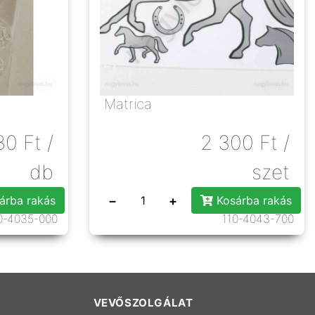
Matrica
80
Ft
/
2 300
Ft
/
db
szet
−
+
árba rakás
Kosárba rakás
0-4035-000
110-4043-700
VEVŐSZOLGÁLAT