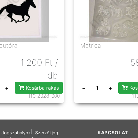
autóra
Matrica
1 200
Ft
/
5
db
+
−
+
Kosárba rakás
Kos
110-2028-000
11
KAPCSOLAT
Jogszabályok
Szerzői jog