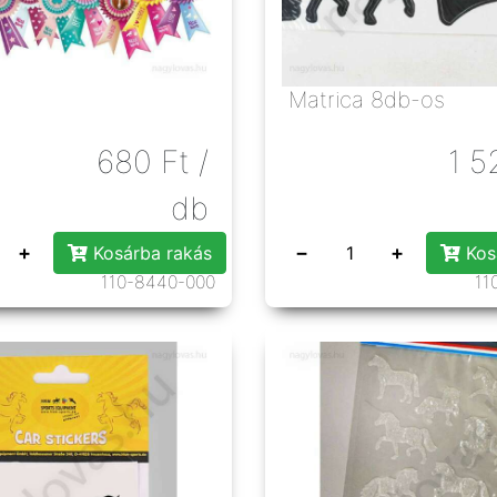
Matrica 8db-os
680
Ft
/
1 5
db
+
−
+
Kosárba rakás
Kos
110-8440-000
11