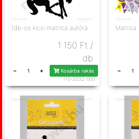
1db-os kicsi matrica autóra
Matrica
1 150
Ft
/
db
−
+
−
Kosárba rakás
110-2032-000