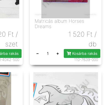
Matricás album Horses
Dreams
20
Ft
/
1 520
Ft
/
szet
db
−
+
árba rakás
Kosárba rakás
0-4042-500
110-7639-000