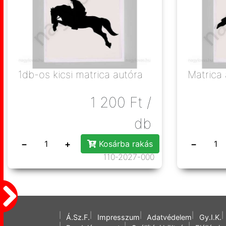
1db-os kicsi matrica autóra
Matrica 
1 200
Ft
/
db
−
+
−
Kosárba rakás
110-2027-000
Á.Sz.F.
Impresszum
Adatvédelem
Gy.I.K.