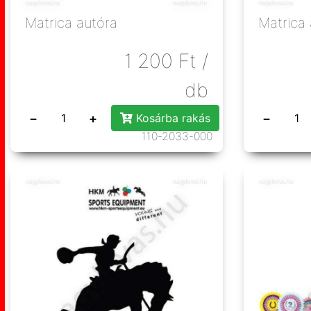
Matrica autóra
Matrica 
1 200
Ft
/
db
−
+
−
Kosárba rakás
110-2033-000