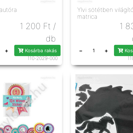
autóra
Ylvi sötétben világít
matrica
1 200
Ft
/
1 8
db
+
−
+
Kosárba rakás
Kos
110-2029-000
11