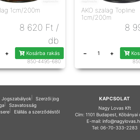
lag 1cm/200m
AKO szalag Topline
1cm/200m
8 620
Ft
/
8 9
db
+
−
+
Kosárba rakás
Kos
850-4495-680
85
KAPCSOLAT
Jogszabályok
Szerzői jog
oga
Szavatosság
Nagy Lovas Kft
sere
Elállás a szerződéstől
Cím: 1101 Budapest, Kőbányai 
E-mail:
info@nagylovas.
Tel: 06-70-333-2283