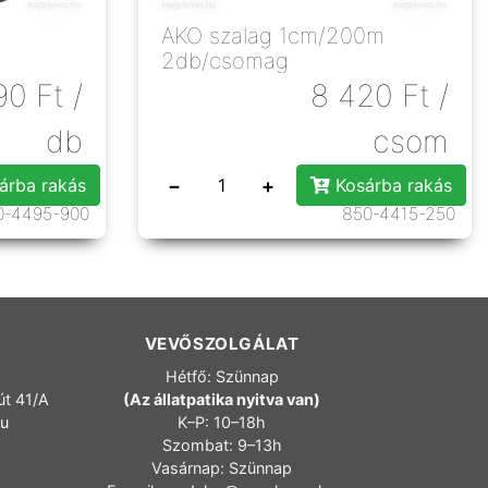
AKO szalag 1cm/200m
2db/csomag
90
Ft
/
8 420
Ft
/
db
csom
−
+
árba rakás
Kosárba rakás
0-4495-900
850-4415-250
VEVŐSZOLGÁLAT
Hétfő: Szünnap
út 41/A
(Az állatpatika nyitva van)
hu
K–P: 10–18h
Szombat: 9–13h
Vasárnap: Szünnap