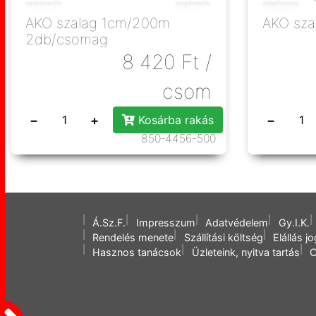
AKO szalag 1cm/200m
AKO sza
2db/csomag
8 420
Ft
/
csom
−
+
−
Kosárba rakás
850-4456-500
Á.Sz.F.
Impresszum
Adatvédelem
Gy.I.K.
Rendelés menete
Szállítási költség
Elállás j
Hasznos tanácsok
Üzleteink, nyitva tartás
C