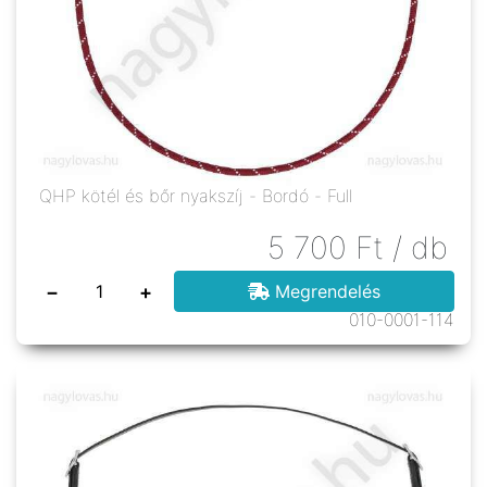
QHP kötél és bőr nyakszíj - Bordó - Full
5 700
Ft
/ db
−
+
Megrendelés
010-0001-114