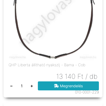
QHP Liberta állítható nyakszíj - Barna - Cob
13 140
Ft
/ db
−
+
Megrendelés
010-0001-229