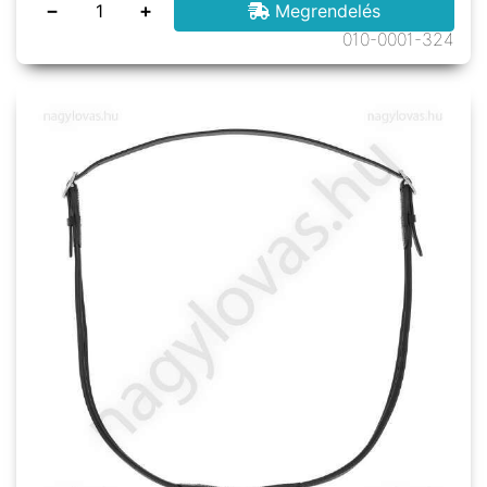
−
+
Megrendelés
010-0001-324