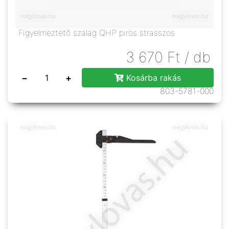
Figyelmeztető szalag QHP piros strasszos
3 670
Ft
/ db
−
+
Kosárba rakás
803-5781-000