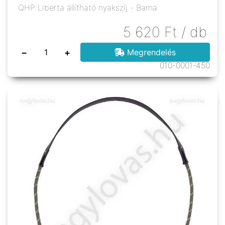
QHP Liberta állítható nyakszíj - Barna
5 620
Ft
/ db
−
+
Megrendelés
010-0001-450