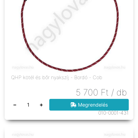
QHP kötél és bőr nyakszíj - Bordó - Cob
5 700
Ft
/ db
−
+
Megrendelés
010-0001-431