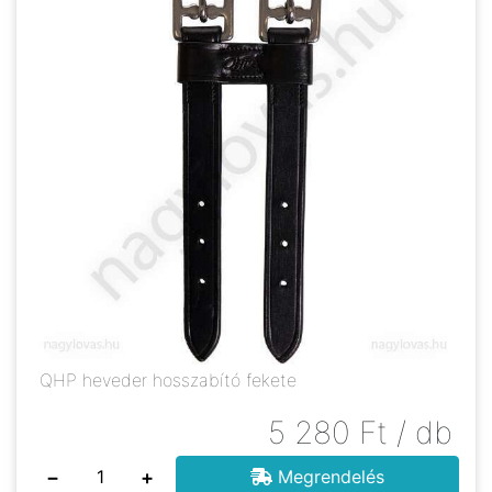
QHP heveder hosszabító fekete
5 280
Ft
/ db
−
+
Megrendelés