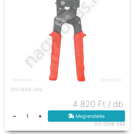
010-0006-349
4 820
Ft
/ db
−
+
Megrendelés
010-0006-349