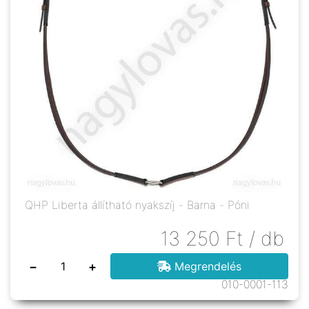
QHP Liberta állítható nyakszíj - Barna - Póni
13 250
Ft
/ db
−
+
Megrendelés
010-0001-113