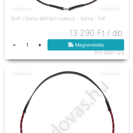
QHP Liberta állítható nyakszíj - Barna - Full
13 290
Ft
/ db
−
+
Megrendelés
010-0001-123