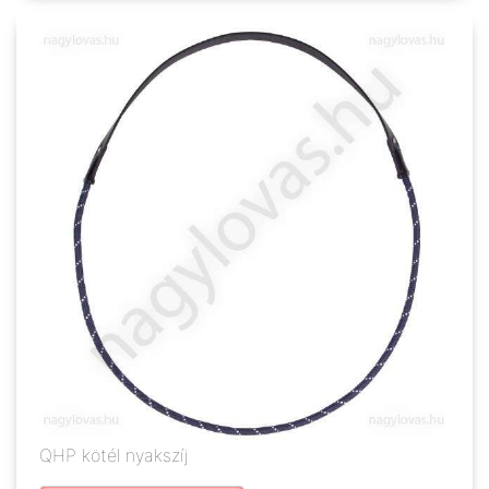
QHP kötél nyakszíj