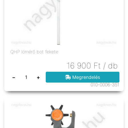
QHP lómérő bot fekete
16 900
Ft
/ db
−
+
Megrendelés
010-0006-351