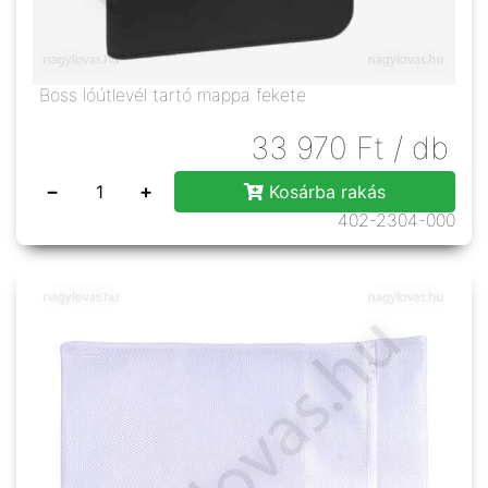
Boss lóútlevél tartó mappa fekete
33 970
Ft
/ db
−
+
Kosárba rakás
402-2304-000