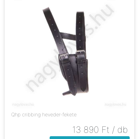
Qhp cribbing heveder-fekete
13 890
Ft
/ db