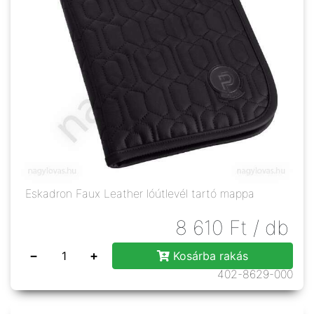
Eskadron Faux Leather lóútlevél tartó mappa
8 610
Ft
/ db
−
+
Kosárba rakás
402-8629-000