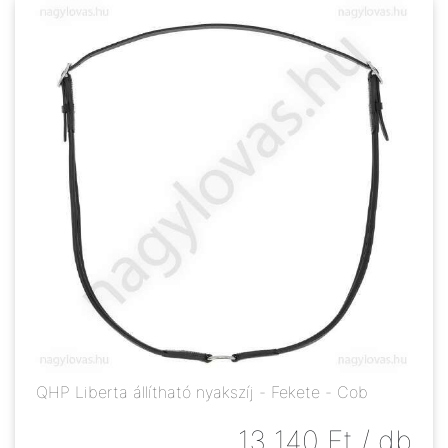
QHP Liberta állítható nyakszíj - Fekete - Cob
13 140
Ft
/ db