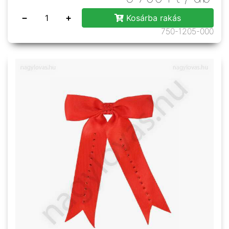
−
+
Kosárba rakás
750-1205-000