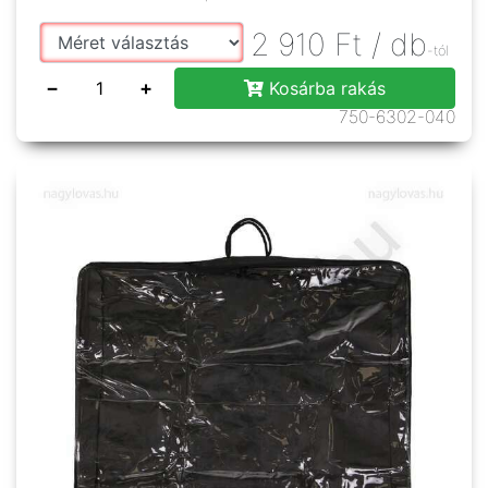
2 910
Ft
/ db
-tól
−
+
Kosárba rakás
750-6302-040