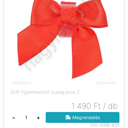
QHP figyelmeztető szalag piros S
1 490
Ft
/ db
−
+
Megrendelés
010-0006-400