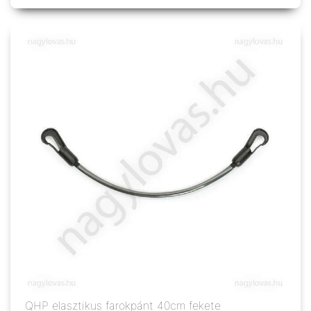
QHP elasztikus farokpánt 40cm fekete