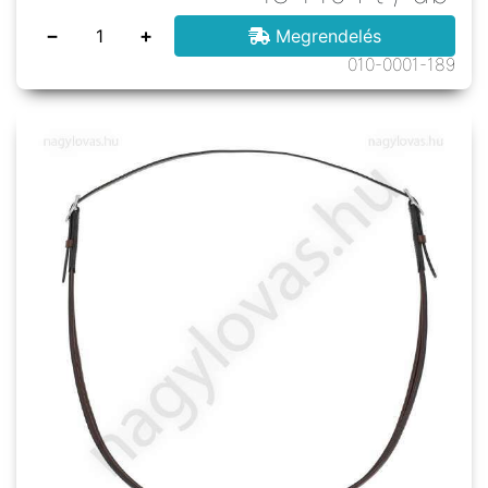
−
+
Megrendelés
010-0001-189