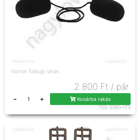
Norton füldugó lónak
2 800
Ft
/ pár
−
+
Kosárba rakás
755-3060-170