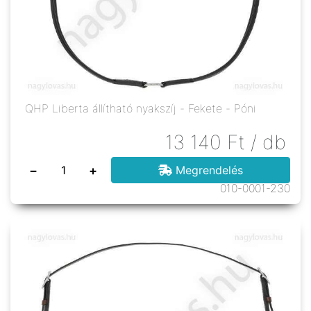
QHP Liberta állítható nyakszíj - Fekete - Póni
13 140
Ft
/ db
−
+
Megrendelés
010-0001-230