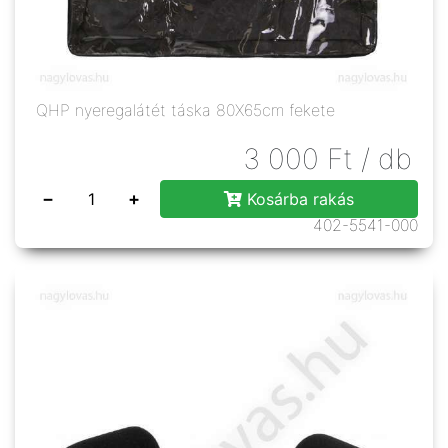
QHP nyeregalátét táska 80X65cm fekete
3 000
Ft
/ db
−
+
Kosárba rakás
402-5541-000