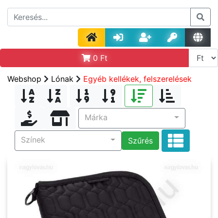
0
Ft
Webshop
Lónak
Egyéb kellékek, felszerelések
Márka
Színek
Szűrés