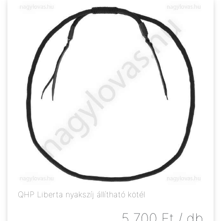
QHP Liberta nyakszíj állítható kötél
5 700
Ft
/ db