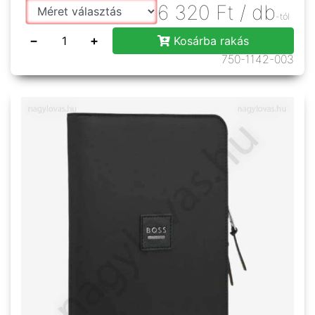
6 320
Ft
/ db
-tól
−
+
Kosárba rakás
750-1142-003