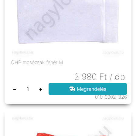
QHP mosózsák fehér M
2 980
Ft
/ db
−
+
Megrendelés
010-0002-326