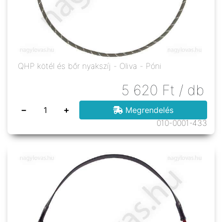
QHP kötél és bőr nyakszíj - Oliva - Póni
5 620
Ft
/ db
−
+
Megrendelés
010-0001-433