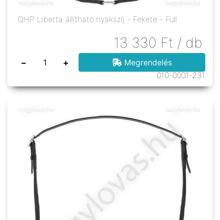
QHP Liberta állítható nyakszíj - Fekete - Full
13 330
Ft
/ db
−
+
Megrendelés
010-0001-231