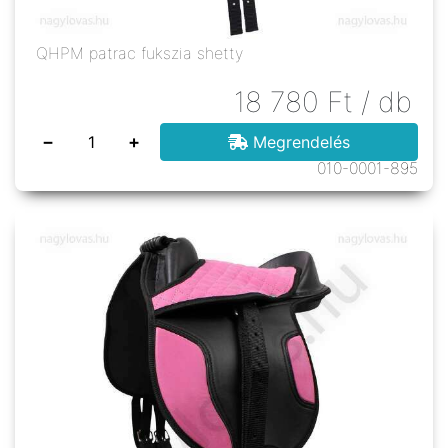
QHPM patrac fukszia shetty
18 780
Ft
/ db
−
+
Megrendelés
010-0001-895