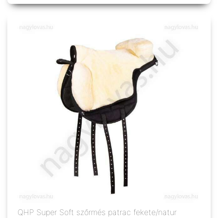
QHP Super Soft szőrmés patrac fekete/natur