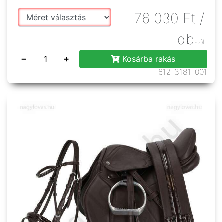
76 030
Ft
/
db
-tól
−
+
Kosárba rakás
612-3181-001