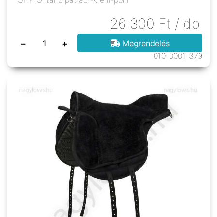
QHP Ontario patrac -krém-póni
26 300
Ft
/ db
−
+
Megrendelés
010-0001-379