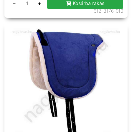
−
+
Kosárba rakás
612-3176-010