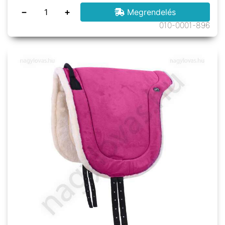
−
+
Megrendelés
010-0001-896