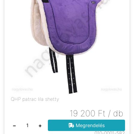
QHP patrac lila shetty
19 200
Ft
/ db
−
+
Megrendelés
010-0001-582