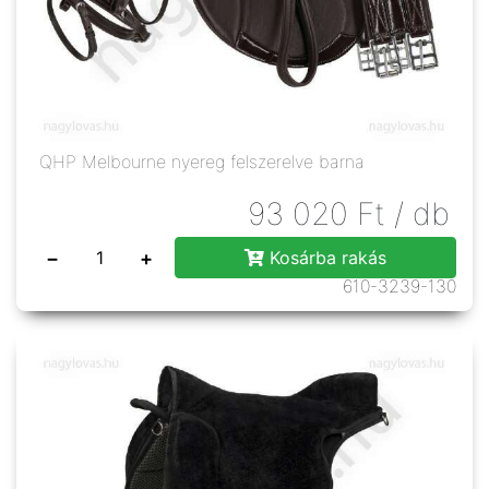
QHP Melbourne nyereg felszerelve barna
93 020
Ft
/ db
−
+
Kosárba rakás
610-3239-130