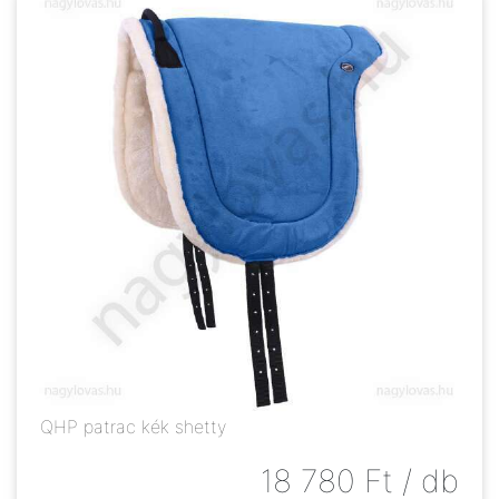
QHP patrac kék shetty
18 780
Ft
/ db