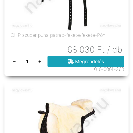
QHP szuper puha patrac-fekete/fekete-Póni
68 030
Ft
/ db
−
+
Megrendelés
010-0001-360