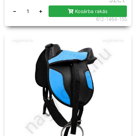
−
+
Kosárba rakás
612-1464-155