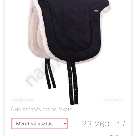
QHP szőrmés patrac fekete
23 260
Ft
/