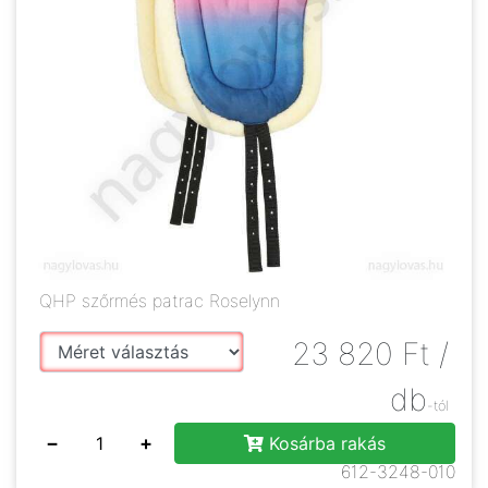
QHP szőrmés patrac Roselynn
23 820
Ft
/
db
-tól
−
+
Kosárba rakás
612-3248-010