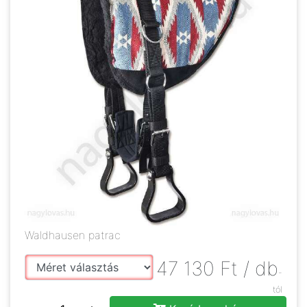
Waldhausen patrac
47 130
Ft
/ db
-
tól