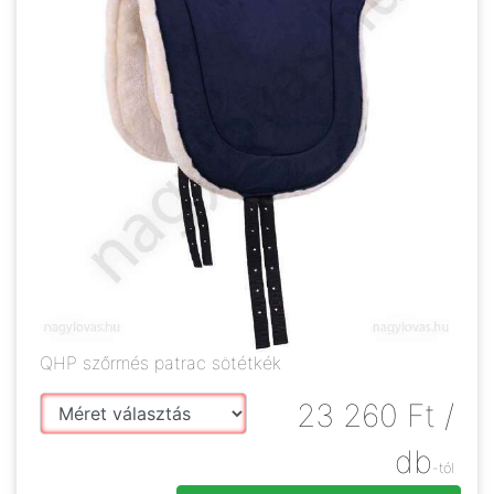
QHP szőrmés patrac sötétkék
23 260
Ft
/
db
-tól