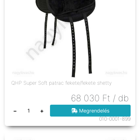
QHP Super Soft patrac fekete/fekete shetty
68 030
Ft
/ db
−
+
Megrendelés
010-0001-899