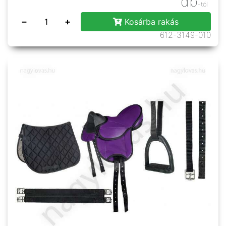
db
-tól
−
+
Kosárba rakás
612-3149-010