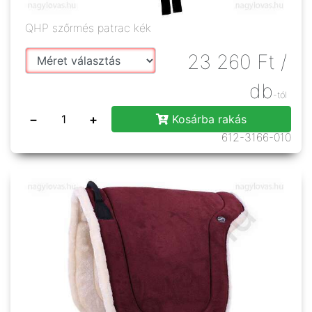
QHP szőrmés patrac kék
23 260
Ft
/
db
-tól
−
+
Kosárba rakás
612-3166-010