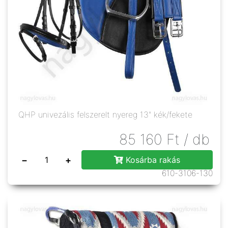
QHP univezális felszerelt nyereg 13" kék/fekete
85 160
Ft
/ db
−
+
Kosárba rakás
610-3106-130