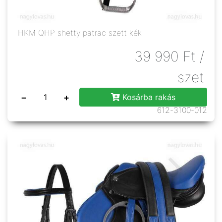
HKM QHP shetty patrac szett kék
39 990
Ft
/
szet
−
+
Kosárba rakás
612-3100-012