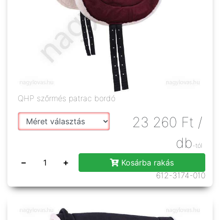
QHP szőrmés patrac bordó
23 260
Ft
/
db
-tól
−
+
Kosárba rakás
612-3174-010