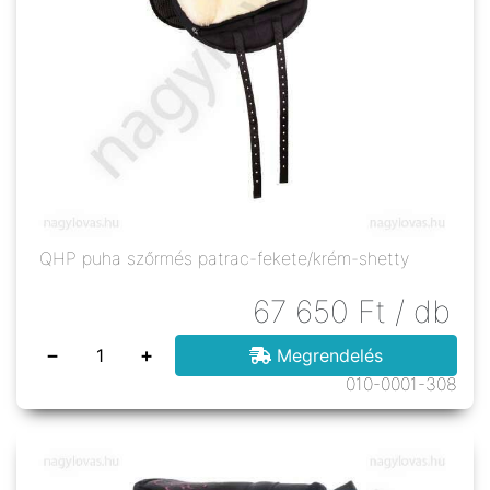
QHP puha szőrmés patrac-fekete/krém-shetty
67 650
Ft
/ db
−
+
Megrendelés
010-0001-308