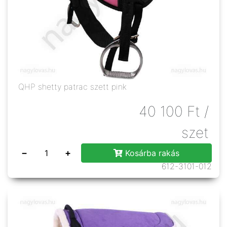
QHP shetty patrac szett pink
40 100
Ft
/
szet
−
+
Kosárba rakás
612-3101-012