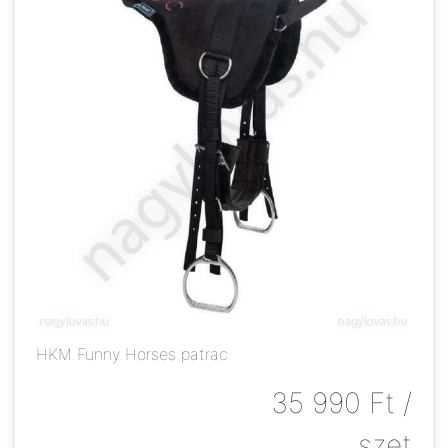
HKM Funny Horses patrac
35 990
Ft
/
szet