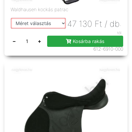
Waldhausen kockás patrac
47 130
Ft
/ db
-
tól
−
+
Kosárba rakás
612-6910-000