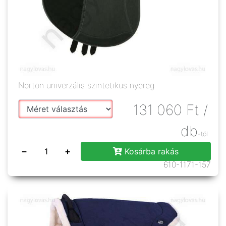
Norton univerzális szintetikus nyereg
131 060
Ft
/
db
-tól
−
+
Kosárba rakás
610-1171-157