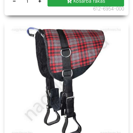
−
+
Kosárba rakás
612-6954-000