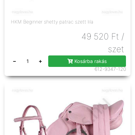
HKM Beginner shetty patrac szett lila
49 520
Ft
/
szet
−
+
Kosárba rakás
612-9347-120