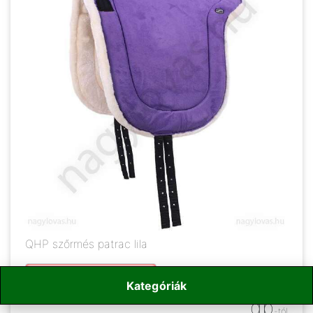
QHP szőrmés patrac lila
23 260
Ft
/
Kategóriák
db
-tól