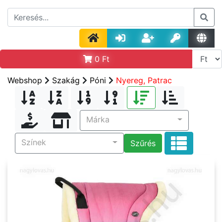
0
Ft
Webshop
Szakág
Póni
Nyereg, Patrac
Márka
Színek
Szűrés