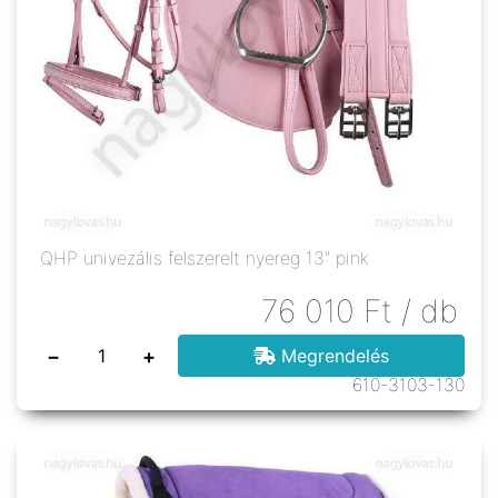
QHP univezális felszerelt nyereg 13" pink
76 010
Ft
/ db
−
+
Megrendelés
610-3103-130