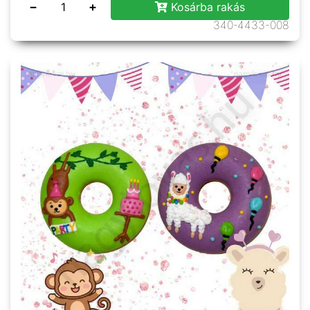
−
+
Kosárba rakás
340-4433-008