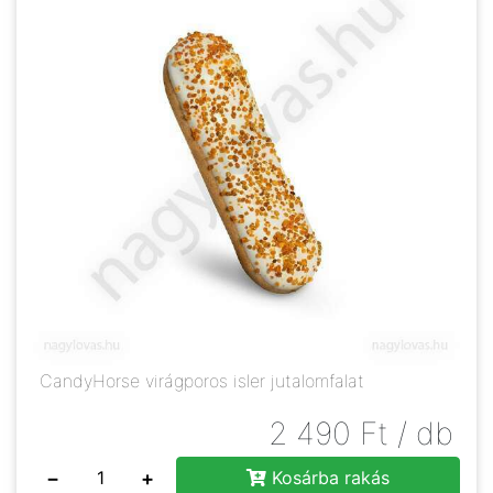
CandyHorse virágporos isler jutalomfalat
2 490
Ft
/ db
−
+
Kosárba rakás