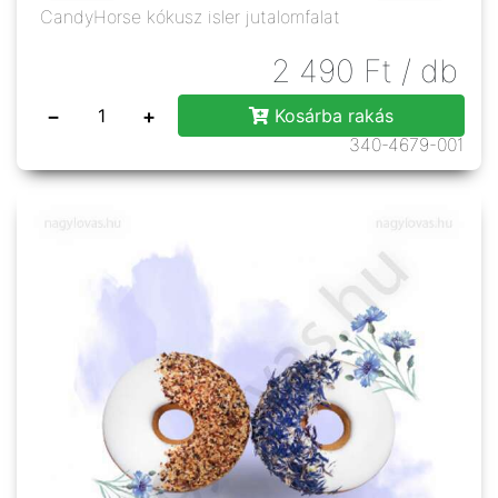
CandyHorse kókusz isler jutalomfalat
2 490
Ft
/ db
−
+
Kosárba rakás
340-4679-001