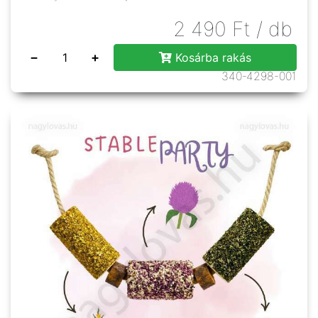
2 490
Ft
/ db
−
+
Kosárba rakás
340-4298-001