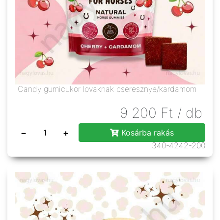
Candy gumicukor lovaknak cseresznye/kardamom
9 200
Ft
/ db
−
+
Kosárba rakás
340-4242-200