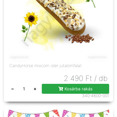
CandyHorse mixcorn isler jutalomfalat
2 490
Ft
/ db
−
+
Kosárba rakás
340-4600-001