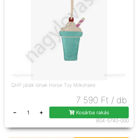
QHP játék lónak Horse Toy Milkshake
7 590
Ft
/ db
−
+
Kosárba rakás
804-5740-000