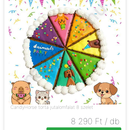
CandyHorse torta jutalomfalat 8 szelet
8 290
Ft
/ db