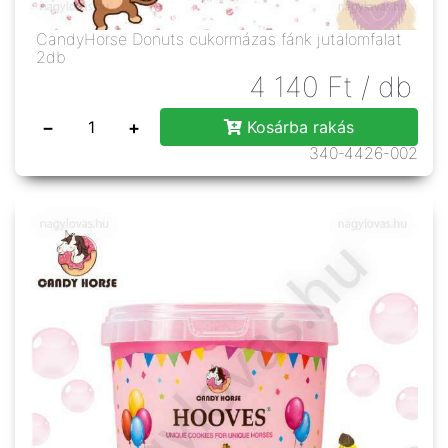
CandyHorse Donuts cukormázas fánk jutalomfalat
2db
4 140
Ft
/ db
−
+
Kosárba rakás
340-4426-002