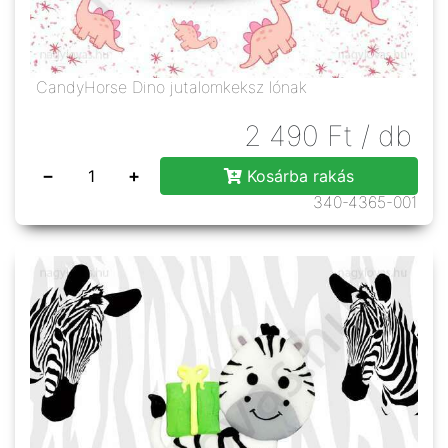
CandyHorse Dino jutalomkeksz lónak
2 490
Ft
/ db
−
+
Kosárba rakás
340-4365-001