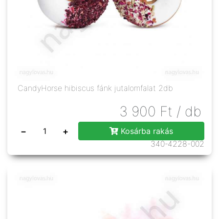
CandyHorse hibiscus fánk jutalomfalat 2db
3 900
Ft
/ db
−
+
Kosárba rakás
340-4228-002