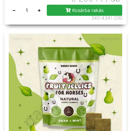
−
+
Kosárba rakás
340-4341-200