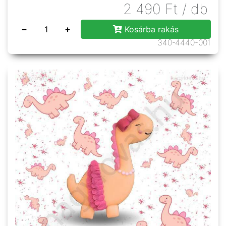
2 490
Ft
/ db
−
+
Kosárba rakás
340-4440-001