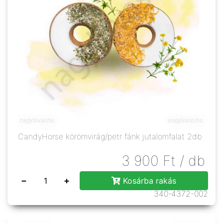
CandyHorse körömvirág/petr fánk jutalomfalat 2db
3 900
Ft
/ db
−
+
Kosárba rakás
340-4372-002