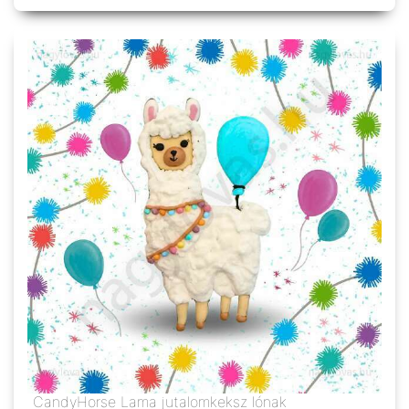
CandyHorse Lama jutalomkeksz lónak