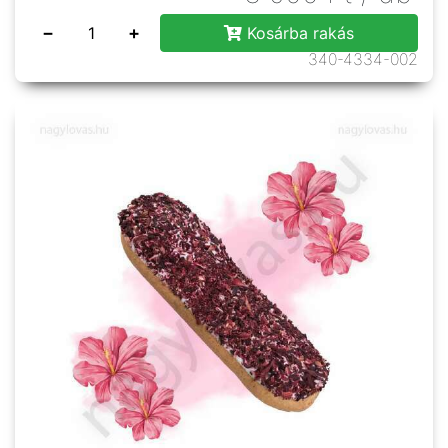
−
+
Kosárba rakás
340-4334-002