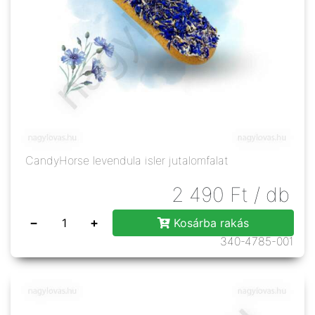
CandyHorse levendula isler jutalomfalat
2 490
Ft
/ db
−
+
Kosárba rakás
340-4785-001