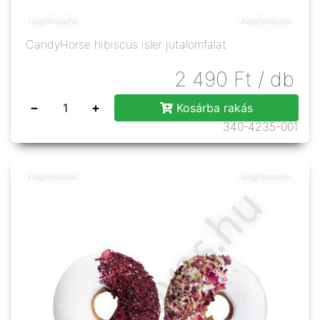
CandyHorse hibiscus isler jutalomfalat
2 490
Ft
/ db
−
+
Kosárba rakás
340-4235-001