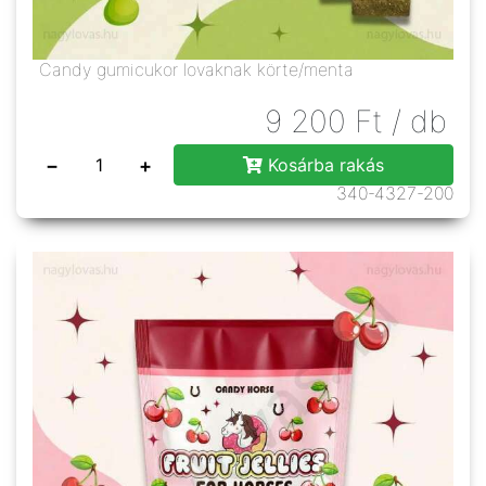
Candy gumicukor lovaknak körte/menta
9 200
Ft
/ db
−
+
Kosárba rakás
340-4327-200