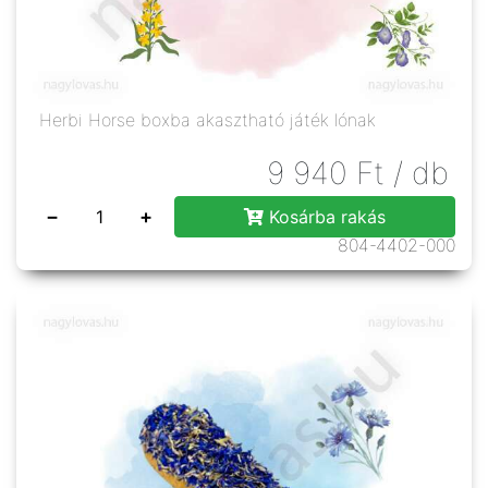
Herbi Horse boxba akasztható játék lónak
9 940
Ft
/ db
−
+
Kosárba rakás
804-4402-000