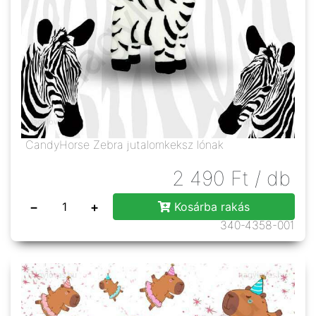
CandyHorse Zebra jutalomkeksz lónak
2 490
Ft
/ db
−
+
Kosárba rakás
340-4358-001