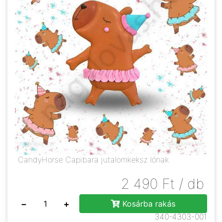
CandyHorse Capibara jutalomkeksz lónak
2 490
Ft
/ db
−
+
Kosárba rakás
340-4303-001