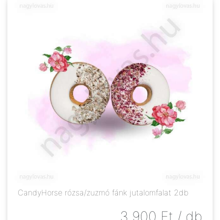
CandyHorse rózsa/zuzmó fánk jutalomfalat 2db
3 900
Ft
/ db