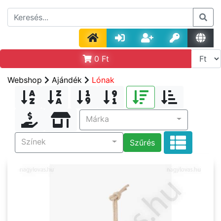
0
Ft
Webshop
Ajándék
Lónak
Márka
Színek
Szűrés