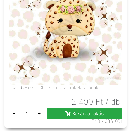
CandyHorse Cheetah jutalomkeksz lónak
2 490
Ft
/ db
−
+
Kosárba rakás
340-4686-001