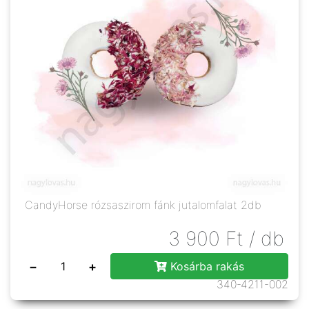
CandyHorse rózsaszirom fánk jutalomfalat 2db
3 900
Ft
/ db
−
+
Kosárba rakás
340-4211-002