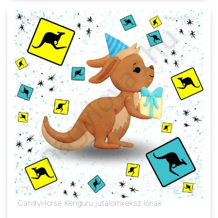
CandyHorse Kenguru jutalomkeksz lónak