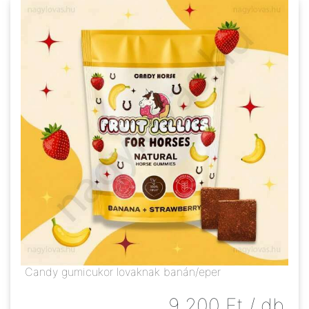
Candy gumicukor lovaknak banán/eper
9 200
Ft
/ db