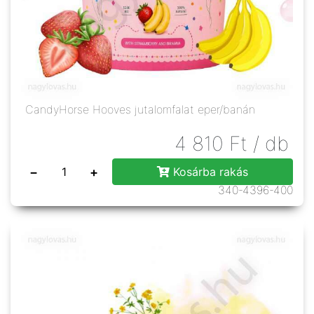
CandyHorse Hooves jutalomfalat eper/banán
4 810
Ft
/ db
−
+
Kosárba rakás
340-4396-400