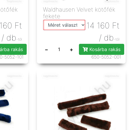
kötőfék
Waldhausen Velvet kötőfék
fekete
 160
Ft
14 160
Ft
/ db
/ db
-tól
-tól
−
+
árba rakás
Kosárba rakás
0-5052-101
650-5052-001