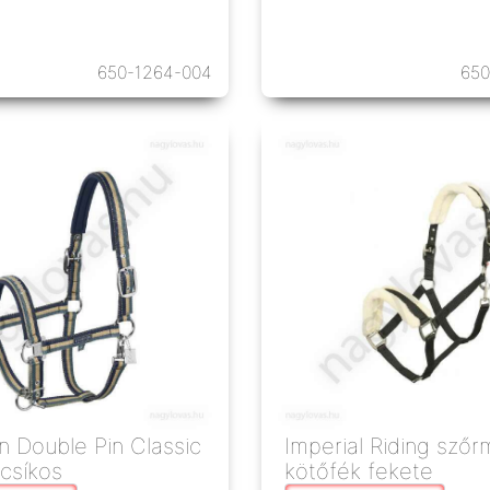
650-1264-004
65
n Double Pin Classic
Imperial Riding sző
csíkos
kötőfék fekete