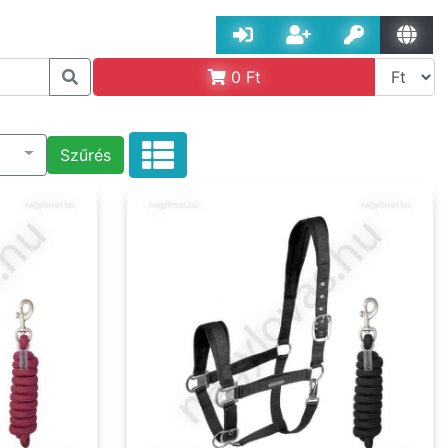
0
Ft
Szűrés