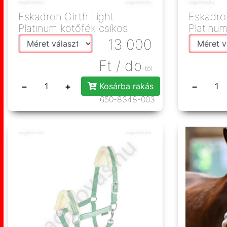
Eskadron Girth Light
Eskadron
Platinum kötőfék csíkos
Platinum
13 000
Ft
/ db
-tól
−
+
−
Kosárba rakás
650-8348-003