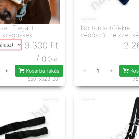
sen Elegant
Norton kötőfékre
 világoskék
védőszőrme szet ké
9 330
Ft
2 2
/ db
-tól
+
−
+
Kosárba rakás
Kos
650-5323-001
75