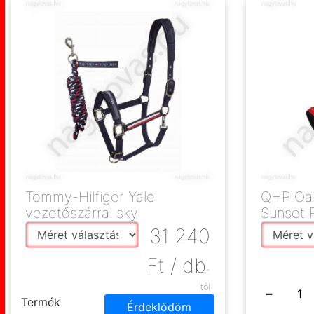
Tommy-Hilfiger Yale
QHP Oak
vezetőszárral sky
Sunset 
31 240
Ft
/ db
-
tól
−
Termék
Érdeklődöm