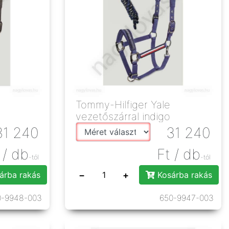
Tommy-Hilfiger Yale
vezetőszárral indigo
31 240
31 240
/ db
Ft
/ db
-tól
-tól
−
+
árba rakás
Kosárba rakás
0-9948-003
650-9947-003