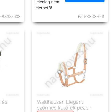
jelenleg nem
elérhető!
0-8338-003
650-8333-001
rmés
Waldhausen Elegant
szőrmés kötőfék peach