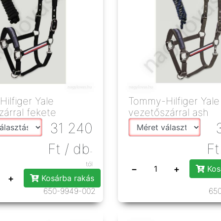
ilfiger Yale
Tommy-Hilfiger Yale
árral fekete
vezetőszárral ash
31 240
Ft
/ db
Ft
-
tól
−
+
Kos
+
Kosárba rakás
650-9949-002
65