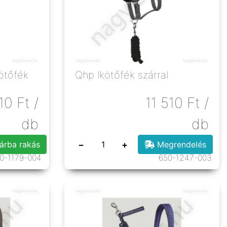
ötőfék
Qhp lkötőfék szárral
10
Ft
/
11 510
Ft
/
db
db
−
+
árba rakás
Megrendelés
0-1179-004
650-1247-003