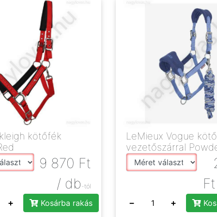
leigh kötőfék
LeMieux Vogue kötő
Red
vezetőszárral Powde
9 870
Ft
/ db
Ft
-tól
+
−
+
Kosárba rakás
Kos