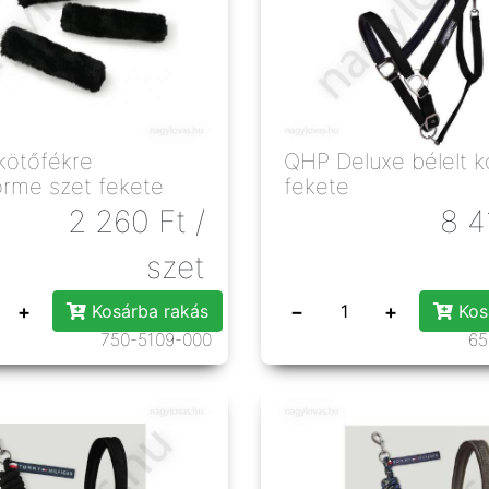
kötőfékre
QHP Deluxe bélelt k
rme szet fekete
fekete
2 260
Ft
/
8 4
szet
+
−
+
Kosárba rakás
Kos
750-5109-000
65