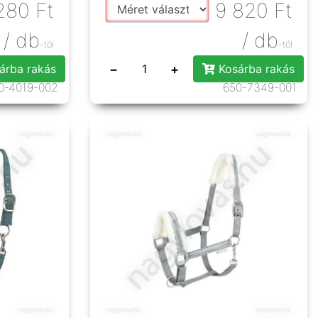
280
Ft
9 820
Ft
/ db
/ db
-tól
-tól
−
+
árba rakás
Kosárba rakás
0-4019-002
650-7349-001