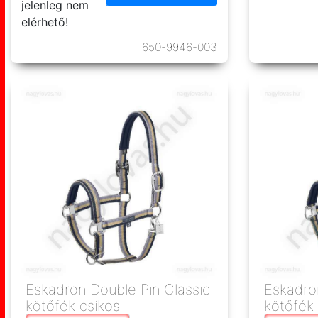
jelenleg nem
elérhető!
650-9946-003
Eskadron Double Pin Classic
Eskadro
kötőfék csíkos
kötőfék 