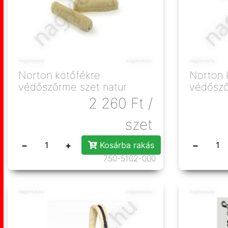
Norton kötőfékre
Norton 
védőszőrme szet natur
védősző
2 260
Ft
/
szet
−
+
−
Kosárba rakás
750-5102-000