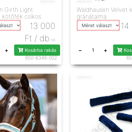
 Girth Light
Waldhausen Velvet 
 kötőfék csíkos
gránátalma
13 000
14
Ft
/ db
-tól
+
−
+
Kosárba rakás
Kos
650-8346-002
65