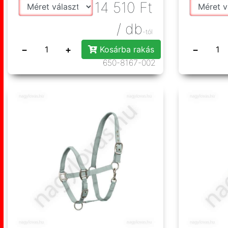
14 510
Ft
/ db
-tól
−
+
−
Kosárba rakás
650-8167-002