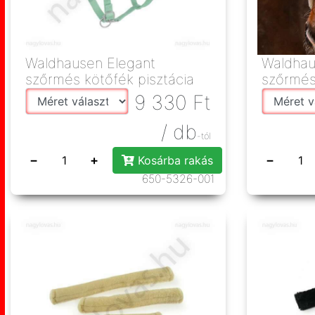
Waldhausen Elegant
Waldhau
szőrmés kötőfék pisztácia
szőrmés
9 330
Ft
/ db
-tól
−
+
−
Kosárba rakás
650-5326-001