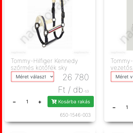
Tommy-Hilfiger Kennedy
Tommy-H
szőrmés kötőfék sky
vezetősz
26 780
Ft
/ db
-tól
−
+
Kosárba rakás
−
650-1546-003