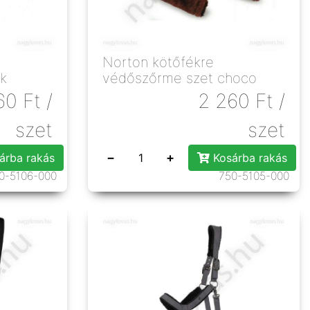
Norton kötőfékre
k
védőszőrme szet choco
60
Ft
/
2 260
Ft
/
szet
szet
−
+
árba rakás
Kosárba rakás
0-5106-000
750-5105-000