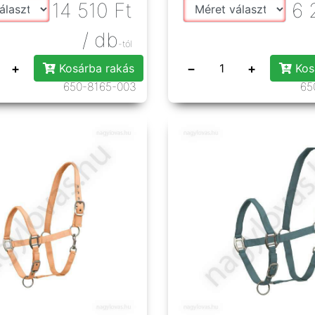
14 510
Ft
6 
/ db
-tól
+
−
+
Kosárba rakás
Kos
650-8165-003
65