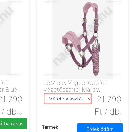
fék
LeMieux Vogue kötőfék
r Blue
vezetőszárral Mallow
21 790
21 790
/ db
Ft
/ db
-tól
-
tól
árba rakás
Termék
Érdeklődöm