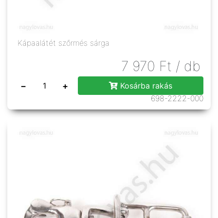
Kápaalátét szőrmés sárga
7 970
Ft
/ db
−
+
Kosárba rakás
698-2222-000