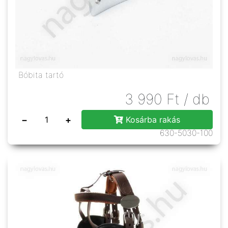
Bóbita tartó
3 990
Ft
/ db
−
+
Kosárba rakás
630-5030-100