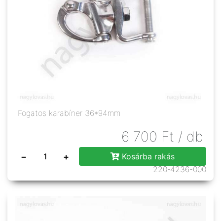
Fogatos karabíner 36*94mm
6 700
Ft
/ db
−
+
Kosárba rakás
220-4236-000