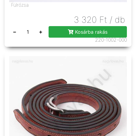
Fülrózsa
3 320
Ft
/ db
−
+
Kosárba rakás
220-1002-000