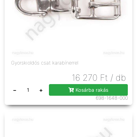
Gyorskioldós csat karabínerrel
16 270
Ft
/ db
−
+
Kosárba rakás
698-1648-000