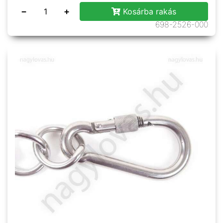
−
+
Kosárba rakás
698-2526-000