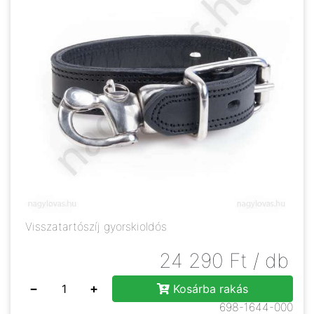
Visszatartószíj gyorskioldós
24 290
Ft
/ db
−
+
Kosárba rakás
698-1644-000