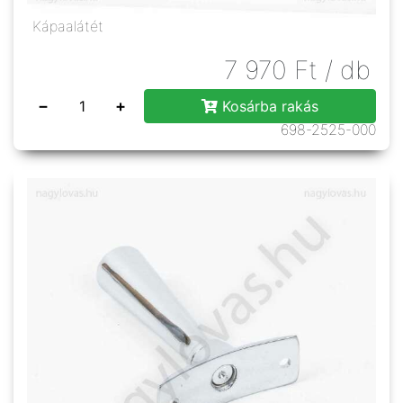
Kápaalátét
7 970
Ft
/ db
−
+
Kosárba rakás
698-2525-000