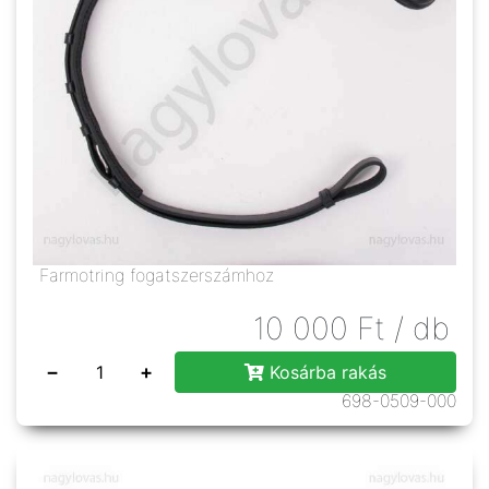
Farmotring fogatszerszámhoz
10 000
Ft
/ db
−
+
Kosárba rakás
698-0509-000