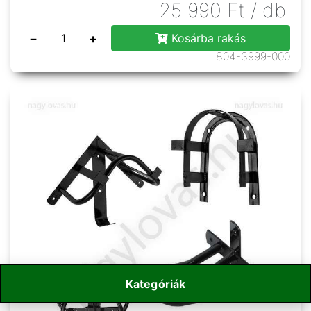
25 990
Ft
/ db
−
+
Kosárba rakás
804-3999-000
Kategóriák