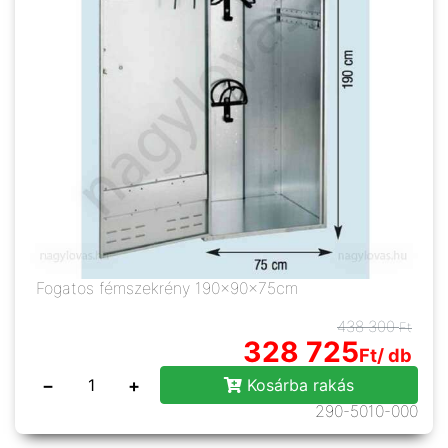
Fogatos fémszekrény 190x90x75cm
438 300
Ft
328 725
Ft
/ db
−
+
Kosárba rakás
290-5010-000