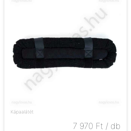
Kápaalátét
7 970
Ft
/ db