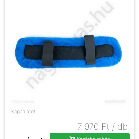
Kápaalátét
7 970
Ft
/ db
−
+
Kosárba rakás