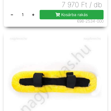
7 970
Ft
/ db
−
+
Kosárba rakás
698-2534-000