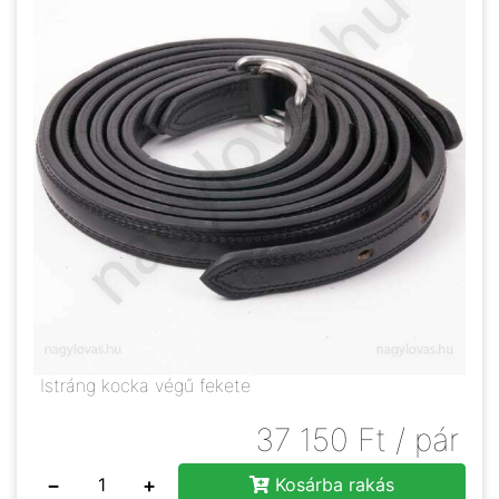
Istráng kocka végű fekete
37 150
Ft
/ pár
−
+
Kosárba rakás