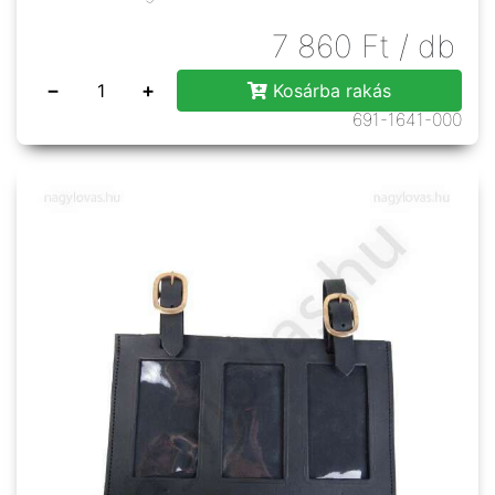
7 860
Ft
/ db
−
+
Kosárba rakás
691-1641-000