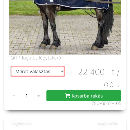
QHP fogatos légytakaró
22 400
Ft
/
db
-tól
−
+
Kosárba rakás
790-6062-105