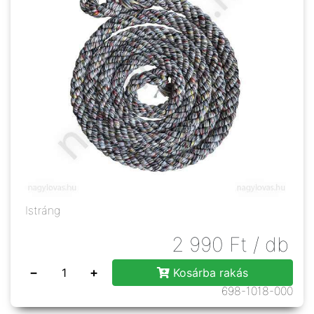
Istráng
2 990
Ft
/ db
−
+
Kosárba rakás
698-1018-000