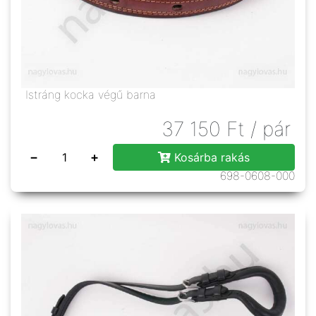
Istráng kocka végű barna
37 150
Ft
/ pár
−
+
Kosárba rakás
698-0608-000