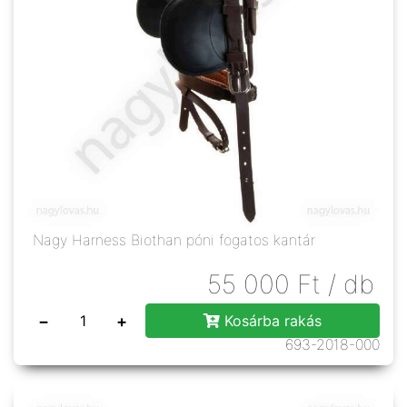
Nagy Harness Biothan póni fogatos kantár
55 000
Ft
/ db
−
+
Kosárba rakás
693-2018-000