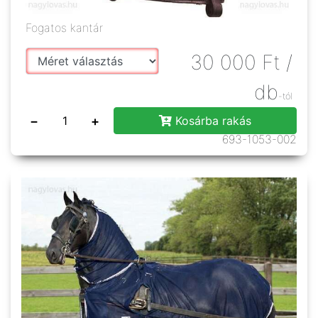
Fogatos kantár
30 000
Ft
/
db
-tól
−
+
Kosárba rakás
693-1053-002