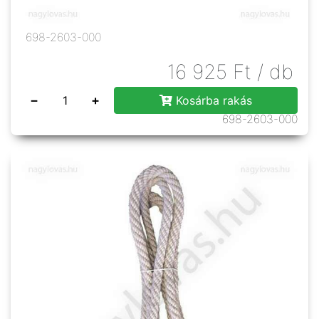
698-2603-000
16 925
Ft
/ db
−
+
Kosárba rakás
698-2603-000