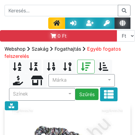
0
Ft
Webshop
Szakág
Fogathajtás
Egyéb fogatos
felszerelés
Márka
Színek
Szűrés