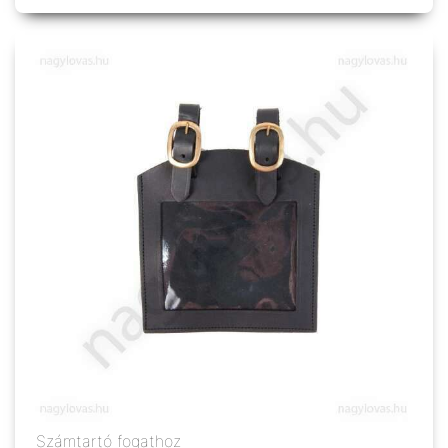
Számtartó fogathoz