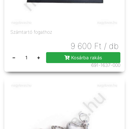
Számtartó fogathoz
9 600
Ft
/ db
−
+
Kosárba rakás
691-1637-000