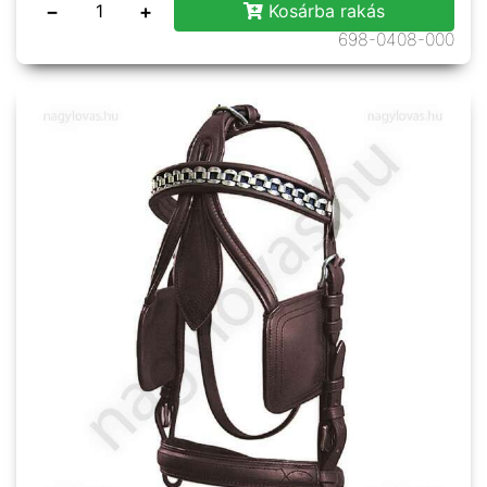
−
+
Kosárba rakás
698-0408-000