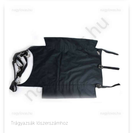
Trágyazsák lószerszámhoz