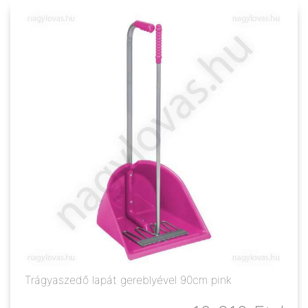
Trágyaszedő lapát gereblyével 90cm pink