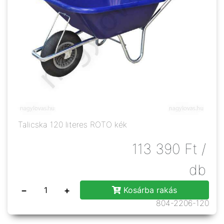
Talicska 120 literes ROTO kék
113 390
Ft
/
db
−
+
Kosárba rakás
804-2206-120