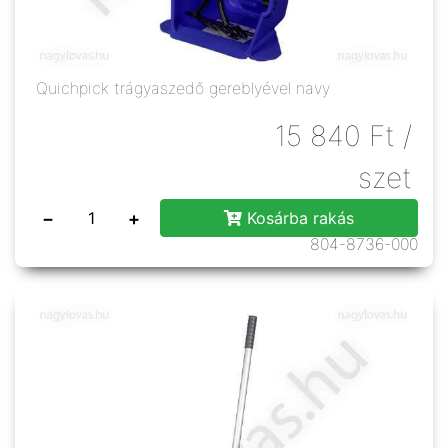
Quichpick trágyaszedő gereblyével navy
15 840
Ft
/
szet
−
+
Kosárba rakás
804-8736-000