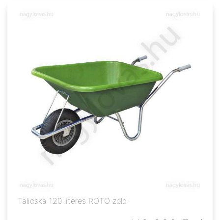
Talicska 120 literes ROTO zöld