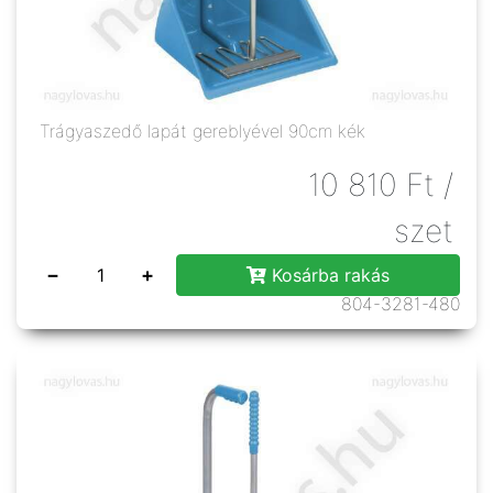
Trágyaszedő lapát gereblyével 90cm kék
10 810
Ft
/
szet
−
+
Kosárba rakás
804-3281-480