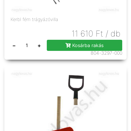
Kerbl fém trágyázóvilla
11 610
Ft
/ db
−
+
Kosárba rakás
804-3297-000