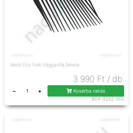
Kerbl Eco Fork trágyavilla,fekete
3 990
Ft
/ db
−
+
Kosárba rakás
804-3252-000