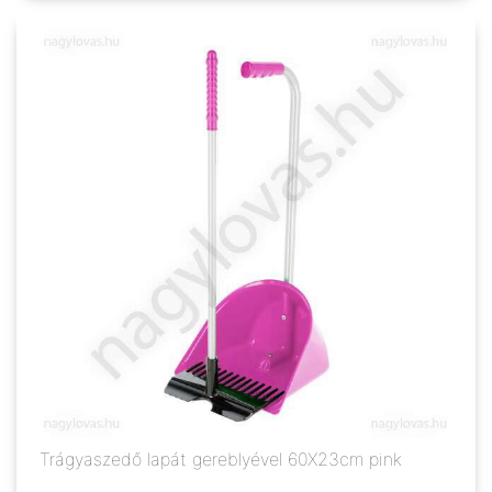
Trágyaszedő lapát gereblyével 60X23cm pink