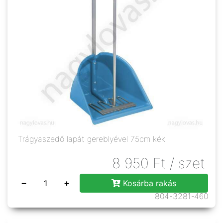
Trágyaszedő lapát gereblyével 75cm kék
8 950
Ft
/ szet
−
+
Kosárba rakás
804-3281-460