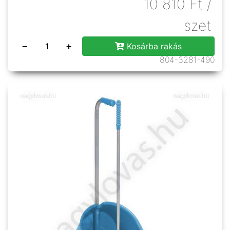
10 810
Ft
/
szet
−
+
Kosárba rakás
804-3281-490