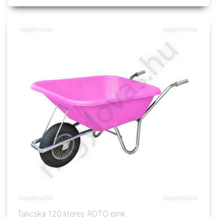
Talicska 120 literes ROTO pink