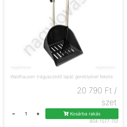
Waldhausen trágyaszedő lapát gereblyével fekete
20 790
Ft
/
szet
−
+
Kosárba rakás
804-1577-701