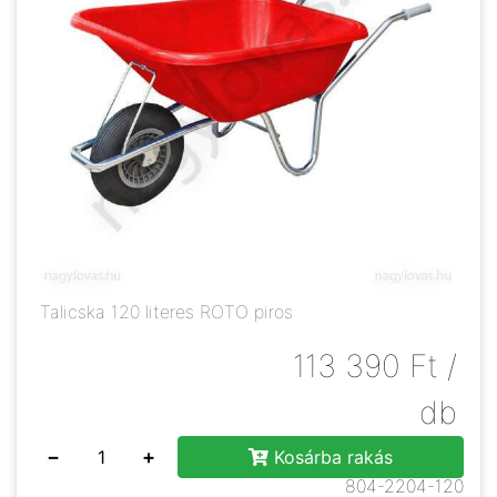
Talicska 120 literes ROTO piros
113 390
Ft
/
db
−
+
Kosárba rakás
804-2204-120