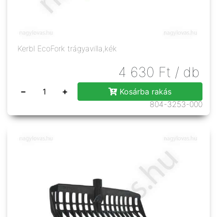
Kerbl EcoFork trágyavilla,kék
4 630
Ft
/ db
−
+
Kosárba rakás
804-3253-000