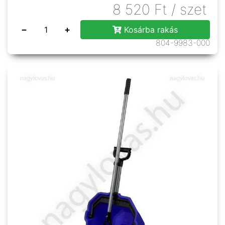
8 520
Ft
/ szet
−
+
Kosárba rakás
804-9983-000