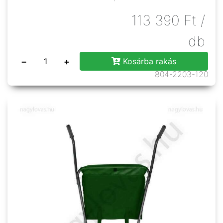
113 390
Ft
/
db
−
+
Kosárba rakás
804-2203-120