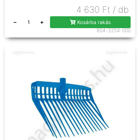
4 630
Ft
/ db
−
+
Kosárba rakás
804-3254-000