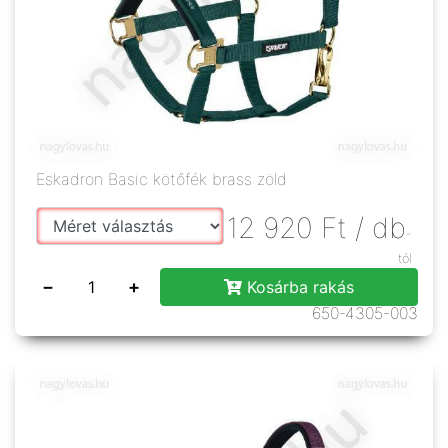
Eskadron Basic kötőfék brass zöld
12 920
Ft
/ db
-
tól
−
+
Kosárba rakás
650-4305-003