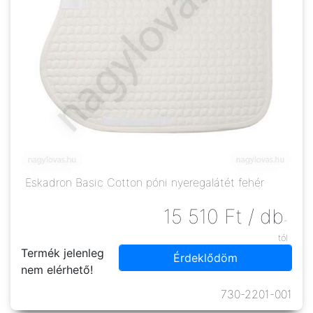
Eskadron Basic Cotton póni nyeregalátét fehér
15 510
Ft
/ db
-
tól
Termék jelenleg
Érdeklődöm
nem elérhető!
730-2201-001