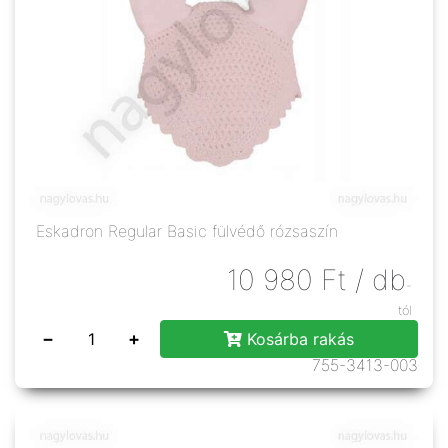
Eskadron Regular Basic fülvédő rózsaszín
10 980
Ft
/ db
-
tól
−
+
Kosárba rakás
755-3413-003