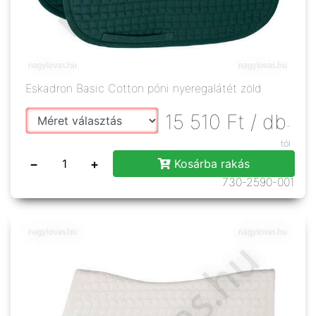
Eskadron Basic Cotton póni nyeregalátét zöld
15 510
Ft
/ db
-
tól
−
+
Kosárba rakás
730-2590-001