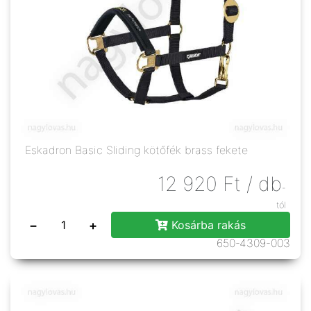
Eskadron Basic Sliding kötőfék brass fekete
12 920
Ft
/ db
-
tól
−
+
Kosárba rakás
650-4309-003