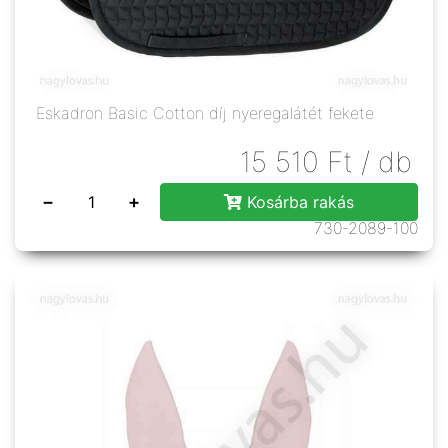
Eskadron Basic Cotton díj nyeregalátét fekete
15 510
Ft
/ db
−
+
Kosárba rakás
730-2089-100