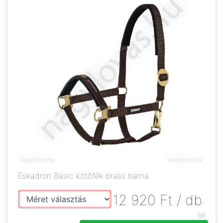
Eskadron Basic kötőfék brass barna
12 920
Ft
/ db
-
tól