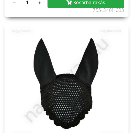
−
+
Kosárba rakás
755-3401-003