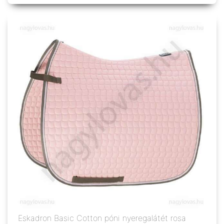
Eskadron Basic Cotton póni nyeregalátét rosa