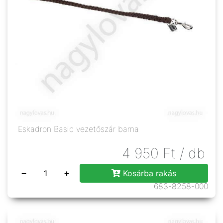
Eskadron Basic vezetőszár barna
4 950
Ft
/ db
−
+
Kosárba rakás
683-8258-000