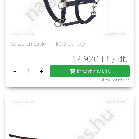
Eskadron Basic Pin kötőfék navy
12 920
Ft
/ db
−
+
Kosárba rakás
650-4136-003