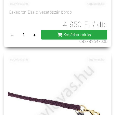
Eskadron Basic vezetőszár bordó
4 950
Ft
/ db
−
+
Kosárba rakás
683-8254-000