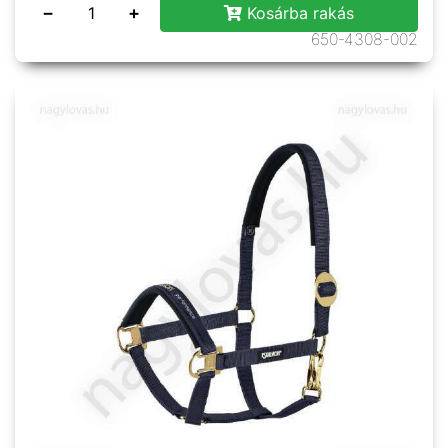
−
+
Kosárba rakás
650-4308-002