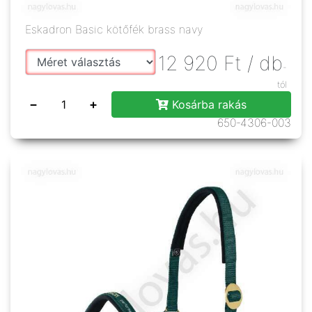
Eskadron Basic kötőfék brass navy
12 920
Ft
/ db
-
tól
−
+
Kosárba rakás
650-4306-003