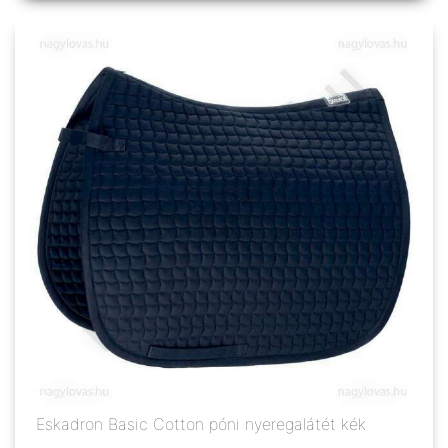
Eskadron Basic Cotton póni nyeregalátét kék