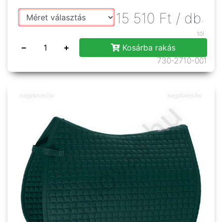
15 510
Ft
/ db
-
tól
−
+
Kosárba rakás
730-2710-001