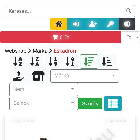
0
Ft
Webshop
Márka
Eskadron
Márka
Nem
Színek
Szűrés