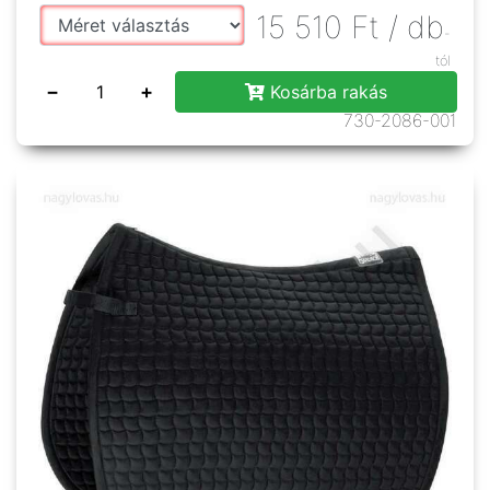
15 510
Ft
/ db
-
tól
−
+
Kosárba rakás
730-2086-001