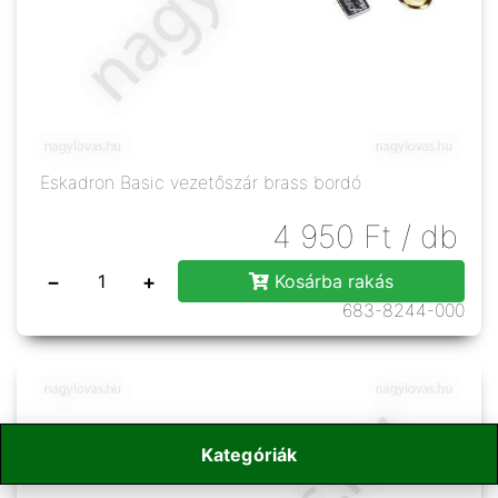
Eskadron Basic vezetőszár brass bordó
4 950
Ft
/ db
−
+
Kosárba rakás
683-8244-000
Kategóriák