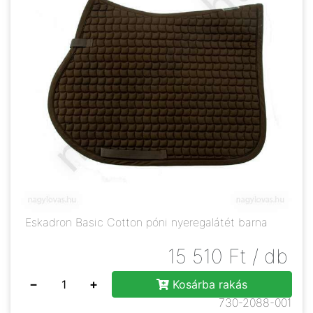
Eskadron Basic Cotton póni nyeregalátét barna
15 510
Ft
/ db
−
+
Kosárba rakás
730-2088-001