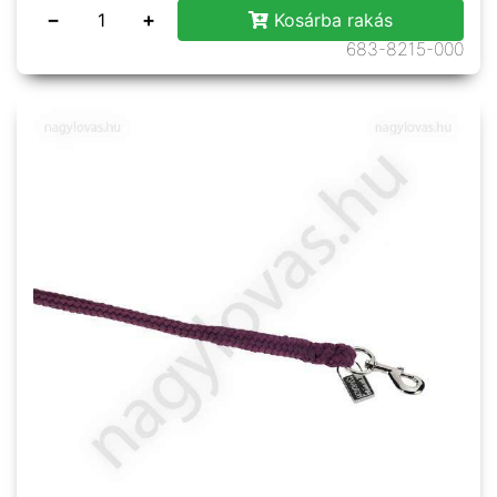
−
+
Kosárba rakás
683-8215-000