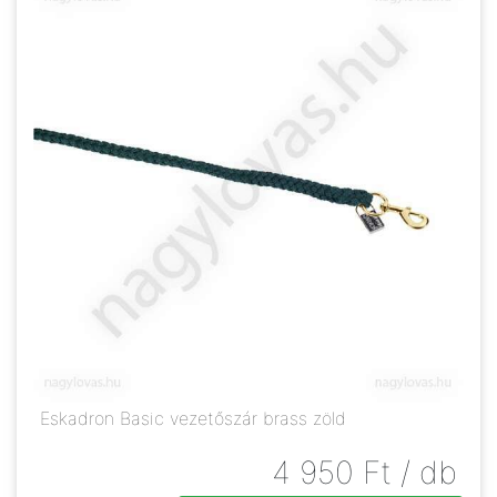
Eskadron Basic vezetőszár brass zöld
4 950
Ft
/ db