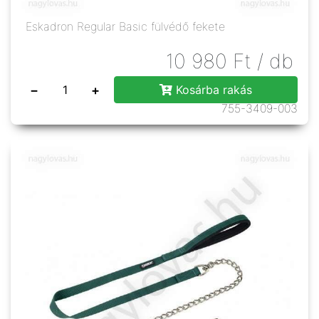
Eskadron Regular Basic fülvédő fekete
10 980
Ft
/ db
−
+
Kosárba rakás
755-3409-003