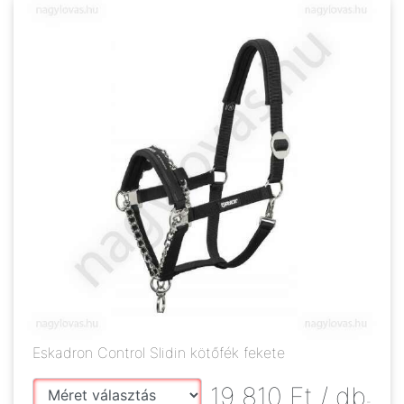
Eskadron Control Slidin kötőfék fekete
19 810
Ft
/ db
-