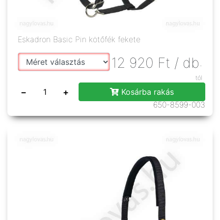
Eskadron Basic Pin kötőfék fekete
12 920
Ft
/ db
-
tól
−
+
Kosárba rakás
650-8599-003