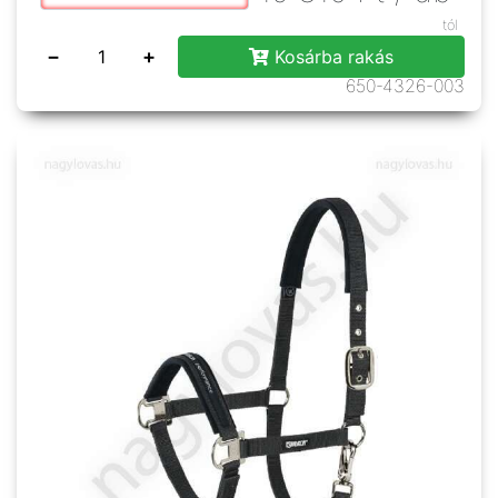
tól
−
+
Kosárba rakás
650-4326-003