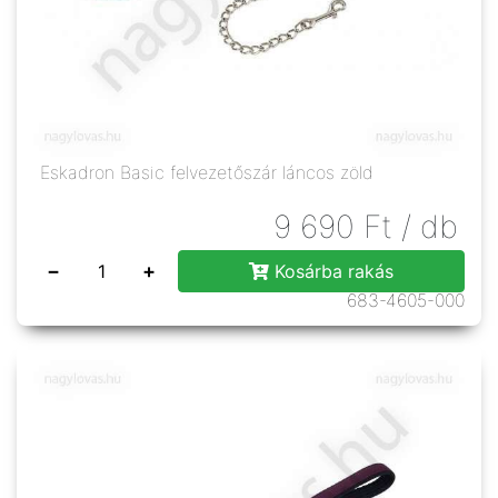
Eskadron Basic felvezetőszár láncos zöld
9 690
Ft
/ db
−
+
Kosárba rakás
683-4605-000