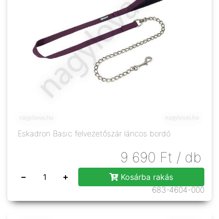
Eskadron Basic felvezetőszár láncos bordó
9 690
Ft
/ db
−
+
Kosárba rakás
683-4604-000