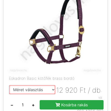
Eskadron Basic kötőfék brass bordó
12 920
Ft
/ db
-
tól
−
+
Kosárba rakás