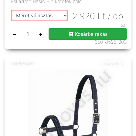
Eskadron Basic Pin kötőfék zöld
12 920
Ft
/ db
-
tól
−
+
Kosárba rakás
650-8595-003