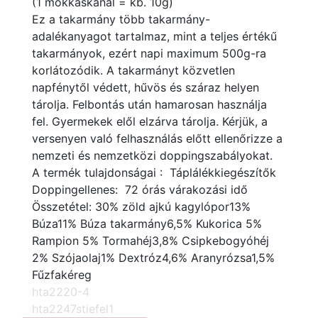
(1 mokkáskanál = kb. 10g)
Ez a takarmány több takarmány-
adalékanyagot tartalmaz, mint a teljes értékű
takarmányok, ezért napi maximum 500g-ra
korlátozódik. A takarmányt közvetlen
napfénytől védett, hűvös és száraz helyen
tárolja. Felbontás után hamarosan használja
fel. Gyermekek elől elzárva tárolja. Kérjük, a
versenyen való felhasználás előtt ellenőrizze a
nemzeti és nemzetközi doppingszabályokat.
A termék tulajdonságai :
Táplálékkiegészítők
Doppingellenes:
72 órás várakozási idő
Összetétel: 30% zöld ajkú kagylópor13%
Búza11% Búza takarmány6,5% Kukorica 5%
Rampion 5% Tormahéj3,8% Csipkebogyóhéj
2% Szójaolaj1% Dextróz4,6% Aranyrózsa1,5%
Fűzfakéreg
hta2220-4
hta2247stiefel1