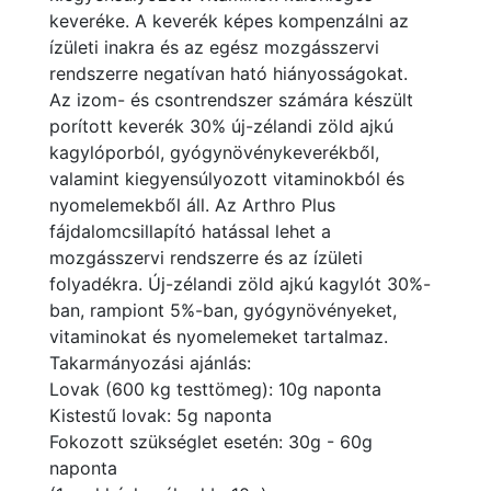
keveréke. A keverék képes kompenzálni az
ízületi inakra és az egész mozgásszervi
rendszerre negatívan ható hiányosságokat.
Az izom- és csontrendszer számára készült
porított keverék 30% új-zélandi zöld ajkú
kagylóporból, gyógynövénykeverékből,
valamint kiegyensúlyozott vitaminokból és
nyomelemekből áll. Az Arthro Plus
fájdalomcsillapító hatással lehet a
mozgásszervi rendszerre és az ízületi
folyadékra. Új-zélandi zöld ajkú kagylót 30%-
ban, rampiont 5%-ban, gyógynövényeket,
vitaminokat és nyomelemeket tartalmaz.
Takarmányozási ajánlás:
Lovak (600 kg testtömeg): 10g naponta
Kistestű lovak: 5g naponta
Fokozott szükséglet esetén: 30g - 60g
naponta