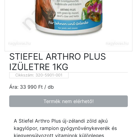
STIEFEL ARTHRO PLUS
IZÜLETRE 1KG
Cikkszám:
320-5901-001
Ára:
33 990
Ft
/ db
Termék nem elérhető!
A Stiefel Arthro Plus új-zélandi zöld ajkú
kagylópor, rampion gyógynövénykeverék és
kiegyensúlyozott vitaminok különleges