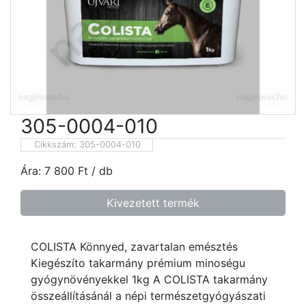
305-0004-010
Cikkszám:
305-0004-010
Ára:
7 800
Ft
/ db
Kivezetett termék
COLISTA Könnyed, zavartalan emésztés
Kiegészíto takarmány prémium minoségu
gyógynövényekkel 1kg A COLISTA takarmány
összeállításánál a népi természetgyógyászati