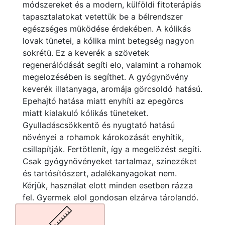
módszereket és a modern, külföldi fitoterápiás
tapasztalatokat vetettük be a bélrendszer
egészséges müködése érdekében. A kólikás
lovak tünetei, a kólika mint betegség nagyon
sokrétü. Ez a keverék a szövetek
regenerálódását segíti elo, valamint a rohamok
megelozésében is segíthet. A gyógynövény
keverék illatanyaga, aromája görcsoldó hatású.
Epehajtó hatása miatt enyhíti az epegörcs
miatt kialakuló kólikás tüneteket.
Gyulladáscsökkentö és nyugtató hatású
növényei a rohamok károkozását enyhítik,
csillapítják. Fertötlenít, így a megelözést segíti.
Csak gyógynövényeket tartalmaz, szinezéket
és tartósítószert, adalékanyagokat nem.
Kérjük, használat elott minden esetben rázza
fel. Gyermek elol gondosan elzárva tárolandó.