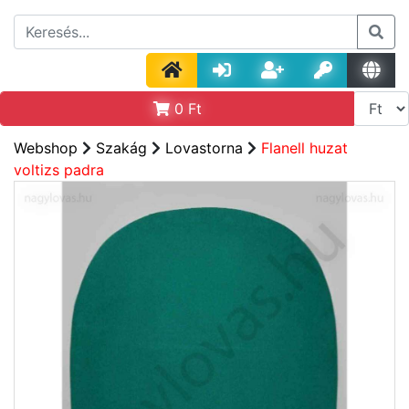
0
Ft
Webshop
Szakág
Lovastorna
Flanell huzat
voltizs padra