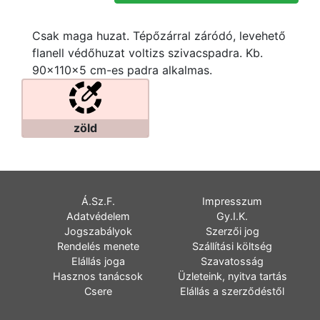
Csak maga huzat. Tépőzárral záródó, levehető
flanell védőhuzat voltizs szivacspadra. Kb.
90x110x5 cm-es padra alkalmas.
zöld
Á.Sz.F.
Impresszum
Adatvédelem
Gy.I.K.
Jogszabályok
Szerzői jog
Rendelés menete
Szállítási költség
Elállás joga
Szavatosság
Hasznos tanácsok
Üzleteink, nyitva tartás
Csere
Elállás a szerződéstől