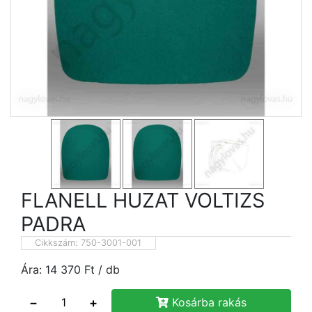
FLANELL HUZAT VOLTIZS
PADRA
Cikkszám:
750-3001-001
Ára:
14 370
Ft
/ db
−
+
Kosárba rakás