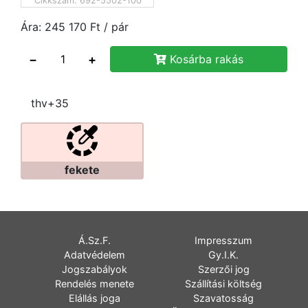
Cikkszám:
692-5502-100
Ára:
245 170
Ft
/ pár
−
+
Kosárba rakás
thv+35
fekete
Á.Sz.F.
Impresszum
Adatvédelem
Gy.I.K.
Jogszabályok
Szerzői jog
Rendelés menete
Szállítási költség
Elállás joga
Szavatosság