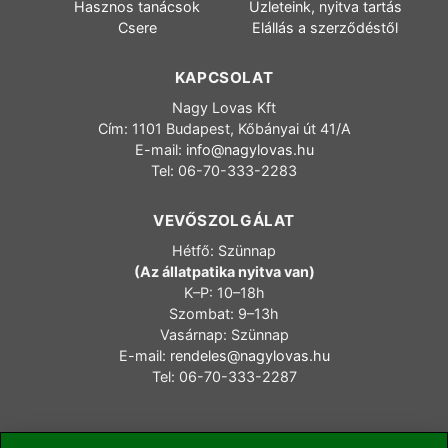
Hasznos tanácsok
Üzleteink, nyitva tartás
Csere
Elállás a szerződéstől
KAPCSOLAT
Nagy Lovas Kft
Cím: 1101 Budapest, Kőbányai út 41/A
E-mail:
info@nagylovas.hu
Tel: 06-70-333-2283
VEVŐSZOLGÁLAT
Hétfő: Szünnap
(Az állatpatika nyitva van)
K–P: 10–18h
Szombat: 9–13h
Vasárnap: Szünnap
E-mail:
rendeles@nagylovas.hu
Tel: 06-70-333-2287