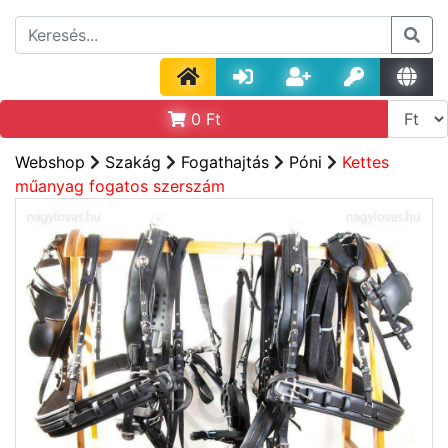
0
Ft
Webshop
Szakág
Fogathajtás
Póni
Kettes
műanyag fogatos szerszám