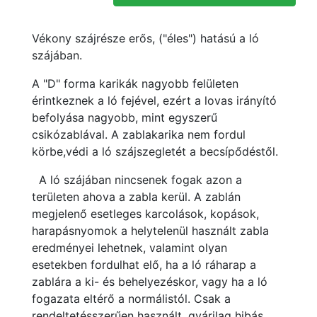
Vékony szájrésze erős, ("éles") hatású a ló
szájában.
A "D" forma karikák nagyobb felületen
érintkeznek a ló fejével, ezért a lovas irányító
befolyása nagyobb, mint egyszerű
csikózablával. A zablakarika nem fordul
körbe,védi a ló szájszegletét a becsípődéstől.
A ló szájában nincsenek fogak azon a
területen ahova a zabla kerül. A zablán
megjelenő esetleges karcolások, kopások,
harapásnyomok a helytelenül használt zabla
eredményei lehetnek, valamint olyan
esetekben fordulhat elő, ha a ló ráharap a
zablára a ki- és behelyezéskor, vagy ha a ló
fogazata eltérő a normálistól. Csak a
rendeltetésszerűen használt, gyárilag hibás