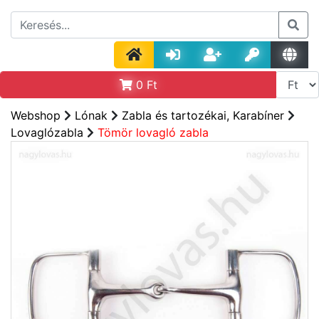
0
Ft
Webshop
Lónak
Zabla és tartozékai, Karabíner
Lovaglózabla
Tömör lovagló zabla