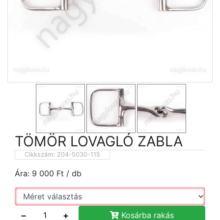
TÖMÖR LOVAGLÓ ZABLA
Cikkszám:
204-5030-115
Ára:
9 000
Ft
/ db
−
+
Kosárba rakás