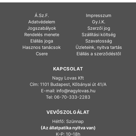
Á.Sz.F.
Impresszum
Adatvédelem
Gy.I.K.
Jogszabályok
Szerzői jog
Rendelés menete
Szállítási költség
Elállás joga
Szavatosság
Hasznos tanácsok
Üzleteink, nyitva tartás
Csere
Elállás a szerződéstől
KAPCSOLAT
Nagy Lovas Kft
Cím: 1101 Budapest, Kőbányai út 41/A
E-mail:
info@nagylovas.hu
Tel: 06-70-333-2283
VEVŐSZOLGÁLAT
Hétfő: Szünnap
(Az állatpatika nyitva van)
K–P: 10–18h