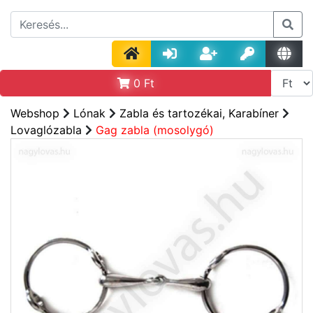
0
Ft
Webshop
Lónak
Zabla és tartozékai, Karabíner
Lovaglózabla
Gag zabla (mosolygó)