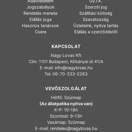
Adatvédelem
Gy.I.K.
Jogszabályok
Szerzői jog
Rendelés menete
Szállítási költség
Elállás joga
Szavatosság
Hasznos tanácsok
Üzleteink, nyitva tartás
Csere
Elállás a szerződéstől
KAPCSOLAT
Nagy Lovas Kft
Cím: 1101 Budapest, Kőbányai út 41/A
E-mail:
info@nagylovas.hu
Tel: 06-70-333-2283
VEVŐSZOLGÁLAT
Hétfő: Szünnap
(Az állatpatika nyitva van)
K–P: 10–18h
Szombat: 9–13h
Vasárnap: Szünnap
E-mail:
rendeles@nagylovas.hu