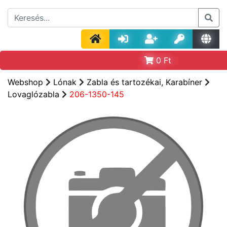
0
Ft
Webshop
Lónak
Zabla és tartozékai, Karabíner
Lovaglózabla
206-1350-145