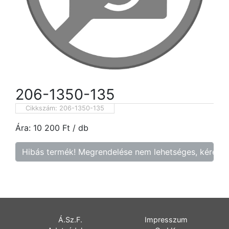
206-1350-135
Cikkszám:
206-1350-135
Ára:
10 200
Ft
/ db
Hibás termék! Megrendelése nem lehetséges, kérem f
Á.Sz.F.
Impresszum