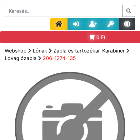
0
Ft
Webshop
Lónak
Zabla és tartozékai, Karabíner
Lovaglózabla
206-1274-135