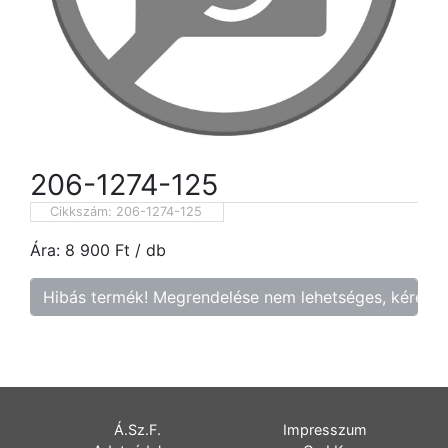
206-1274-125
Cikkszám:
206-1274-125
Ára:
8 900
Ft
/ db
Hibás termék! Megrendelése nem lehetséges, kérem f
Á.Sz.F.
Impresszum