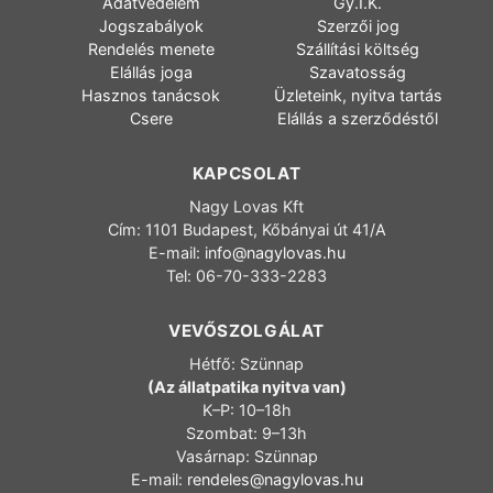
Adatvédelem
Gy.I.K.
Jogszabályok
Szerzői jog
Rendelés menete
Szállítási költség
Elállás joga
Szavatosság
Hasznos tanácsok
Üzleteink, nyitva tartás
Csere
Elállás a szerződéstől
KAPCSOLAT
Nagy Lovas Kft
Cím: 1101 Budapest, Kőbányai út 41/A
E-mail:
info@nagylovas.hu
Tel: 06-70-333-2283
VEVŐSZOLGÁLAT
Hétfő: Szünnap
(Az állatpatika nyitva van)
K–P: 10–18h
Szombat: 9–13h
Vasárnap: Szünnap
E-mail:
rendeles@nagylovas.hu