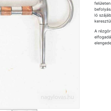
felületen
befolyás
ló szájá
keresztül
A rézgörg
elfogadá
elengedet