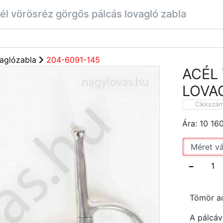
él vörösréz görgős pálcás lovagló zabla
aglózabla
204-6091-145
ACÉL
LOVA
Cikkszá
Ára:
10 16
−
Tömör ac
A pálcáv