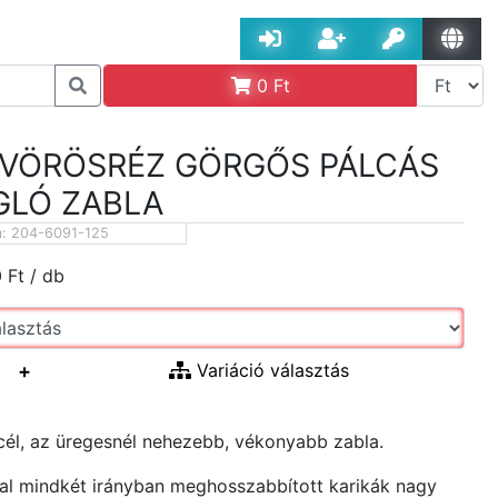
0
Ft
 VÖRÖSRÉZ GÖRGŐS PÁLCÁS
GLÓ ZABLA
m:
204-6091-125
0
Ft
/ db
+
Variáció választás
él, az üregesnél nehezebb, vékonyabb zabla.
al mindkét irányban meghosszabbított karikák nagy