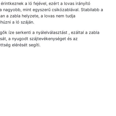
 érintkeznek a ló fejével, ezért a lovas irányító
a nagyobb, mint egyszerű csikózablával. Stabilabb a
ban a zabla helyzete, a lovas nem tudja
húzni a ló száján.
ők íze serkenti a nyálelválasztást , ezáltal a zabla
sát, a nyugodt szájtevékenységet és az
tség elérését segíti.