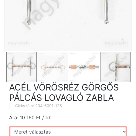
ACÉL VÖRÖSRÉZ GÖRGŐS
PÁLCÁS LOVAGLÓ ZABLA
Cikkszám:
204-6091-125
Ára:
10 160
Ft
/ db