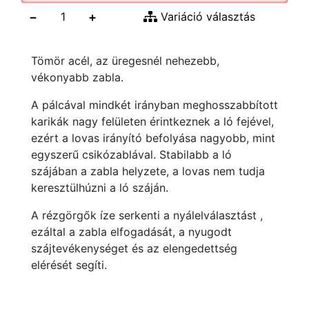
−
+
Variáció választás
Tömör acél, az üregesnél nehezebb,
vékonyabb zabla.
A pálcával mindkét irányban meghosszabbított
karikák nagy felületen érintkeznek a ló fejével,
ezért a lovas irányító befolyása nagyobb, mint
egyszerű csikózablával. Stabilabb a ló
szájában a zabla helyzete, a lovas nem tudja
keresztülhúzni a ló száján.
A rézgörgők íze serkenti a nyálelválasztást ,
ezáltal a zabla elfogadását, a nyugodt
szájtevékenységet és az elengedettség
elérését segíti.