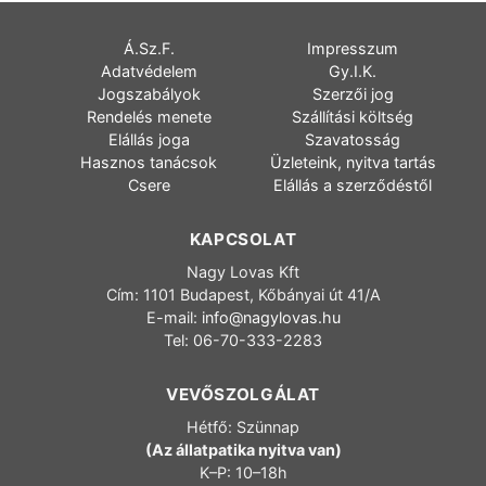
Á.Sz.F.
Impresszum
Adatvédelem
Gy.I.K.
Jogszabályok
Szerzői jog
Rendelés menete
Szállítási költség
Elállás joga
Szavatosság
Hasznos tanácsok
Üzleteink, nyitva tartás
Csere
Elállás a szerződéstől
KAPCSOLAT
Nagy Lovas Kft
Cím: 1101 Budapest, Kőbányai út 41/A
E-mail:
info@nagylovas.hu
Tel: 06-70-333-2283
VEVŐSZOLGÁLAT
Hétfő: Szünnap
(Az állatpatika nyitva van)
K–P: 10–18h