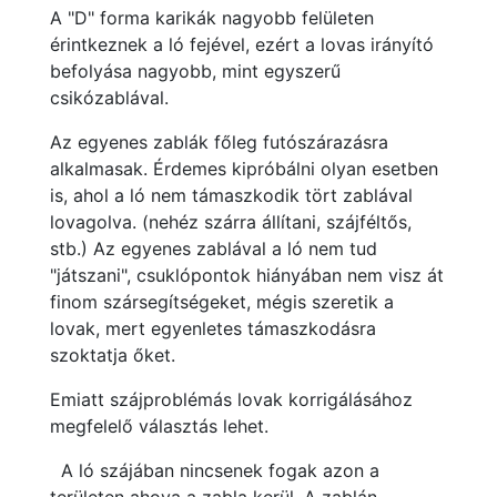
A "D" forma karikák nagyobb felületen
érintkeznek a ló fejével, ezért a lovas irányító
befolyása nagyobb, mint egyszerű
csikózablával.
Az egyenes zablák főleg futószárazásra
alkalmasak. Érdemes kipróbálni olyan esetben
is, ahol a ló nem támaszkodik tört zablával
lovagolva. (nehéz szárra állítani, szájféltős,
stb.) Az egyenes zablával a ló nem tud
"játszani", csuklópontok hiányában nem visz át
finom szársegítségeket, mégis szeretik a
lovak, mert egyenletes támaszkodásra
szoktatja őket.
Emiatt szájproblémás lovak korrigálásához
megfelelő választás lehet.
A ló szájában nincsenek fogak azon a