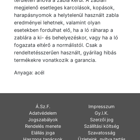
területen ahova a zabla kerül. A zablán
megjelenő esetleges karcolások, kopások,
harapásnyomok a helytelenül használt zabla
eredményei lehetnek, valamint olyan
esetekben fordulhat elő, ha a ló ráharap a
zablára a ki- és behelyezéskor, vagy ha a ló
fogazata eltérő a normálistól. Csak a
rendeltetésszerűen használt, gyárilag hibás
termékekre vonatkozik a garancia.
Anyaga: acél
Á.Sz.F.
Impresszum
Adatvédelem
Gy.I.K.
Jogszabályok
Szerzői jog
Rendelés menete
Szállítási költség
Elállás joga
Szavatosság
Hasznos tanácsok
Üzleteink, nyitva tartás