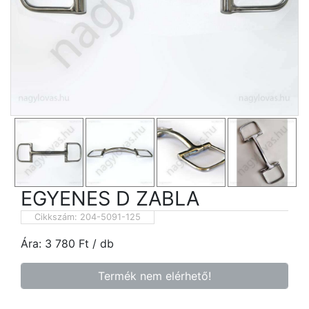
EGYENES D ZABLA
Cikkszám:
204-5091-125
Ára:
3 780
Ft
/ db
Termék nem elérhető!