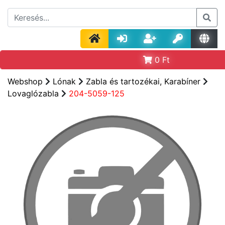
0
Ft
Webshop
Lónak
Zabla és tartozékai, Karabíner
Lovaglózabla
204-5059-125