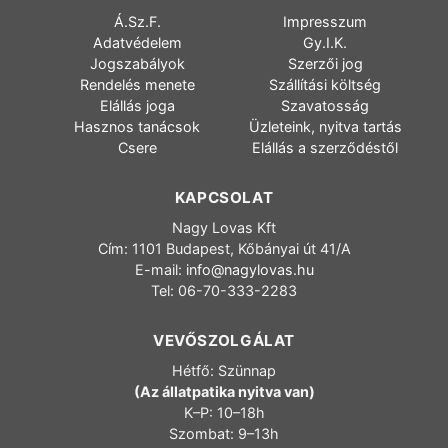
Á.Sz.F.
Impresszum
Adatvédelem
Gy.I.K.
Jogszabályok
Szerzői jog
Rendelés menete
Szállítási költség
Elállás joga
Szavatosság
Hasznos tanácsok
Üzleteink, nyitva tartás
Csere
Elállás a szerződéstől
KAPCSOLAT
Nagy Lovas Kft
Cím: 1101 Budapest, Kőbányai út 41/A
E-mail:
info@nagylovas.hu
Tel: 06-70-333-2283
VEVŐSZOLGÁLAT
Hétfő: Szünnap
(Az állatpatika nyitva van)
K–P: 10–18h
Szombat: 9–13h