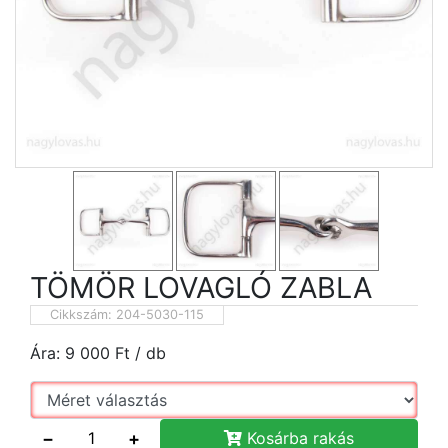
TÖMÖR LOVAGLÓ ZABLA
Cikkszám:
204-5030-115
Ára:
9 000
Ft
/ db
−
+
Kosárba rakás