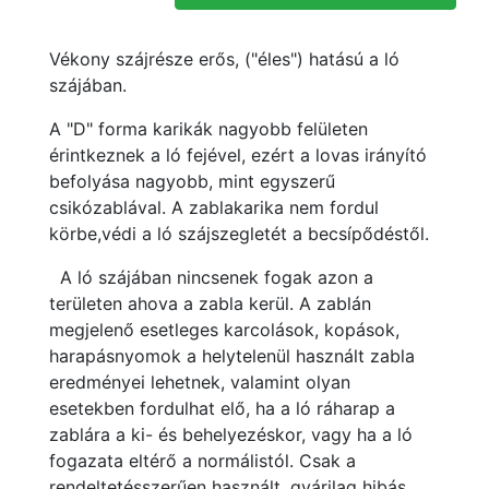
Vékony szájrésze erős, ("éles") hatású a ló
szájában.
A "D" forma karikák nagyobb felületen
érintkeznek a ló fejével, ezért a lovas irányító
befolyása nagyobb, mint egyszerű
csikózablával. A zablakarika nem fordul
körbe,védi a ló szájszegletét a becsípődéstől.
A ló szájában nincsenek fogak azon a
területen ahova a zabla kerül. A zablán
megjelenő esetleges karcolások, kopások,
harapásnyomok a helytelenül használt zabla
eredményei lehetnek, valamint olyan
esetekben fordulhat elő, ha a ló ráharap a
zablára a ki- és behelyezéskor, vagy ha a ló
fogazata eltérő a normálistól. Csak a
rendeltetésszerűen használt, gyárilag hibás