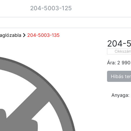
204-5003-125
aglózabla
204-5003-135
204-
Cikkszá
Ára:
2 990
Hibás te
Anyaga: 