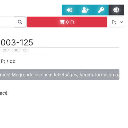
0
Ft
5003-125
m:
204-5003-125
Ft
/ db
rmék! Megrendelése nem lehetséges, kérem forduljon az üg
acél