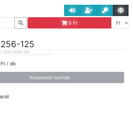
0
Ft
3256-125
m:
204-3256-125
Ft
/ db
Kivezetett termék
acél