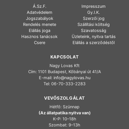
Á.Sz.F.
Impresszum
Adatvédelem
Gy.I.K.
Jogszabályok
Szerzői jog
Rendelés menete
Szállítási költség
Elállás joga
Szavatosság
Hasznos tanácsok
Üzleteink, nyitva tartás
Csere
Elállás a szerződéstől
KAPCSOLAT
Nagy Lovas Kft
Cím: 1101 Budapest, Kőbányai út 41/A
E-mail:
info@nagylovas.hu
Tel: 06-70-333-2283
VEVŐSZOLGÁLAT
Hétfő: Szünnap
(Az állatpatika nyitva van)
K–P: 10–18h
Szombat: 9–13h