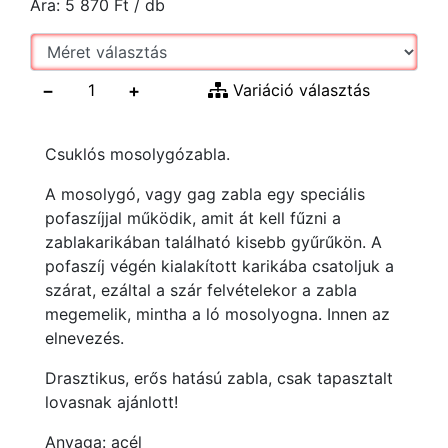
Ára:
5 870
Ft
/ db
−
+
Variáció választás
Csuklós mosolygózabla.
A mosolygó, vagy gag zabla egy speciális
pofaszíjjal működik, amit át kell fűzni a
zablakarikában található kisebb gyűrűkön. A
pofaszíj végén kialakított karikába csatoljuk a
szárat, ezáltal a szár felvételekor a zabla
megemelik, mintha a ló mosolyogna. Innen az
elnevezés.
Drasztikus, erős hatású zabla, csak tapasztalt
lovasnak ajánlott!
Anyaga: acél