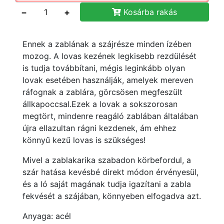
−
+
Kosárba rakás
Ennek a zablának a szájrésze minden ízében
mozog. A lovas kezének legkisebb rezdülését
is tudja továbbítani, mégis leginkább olyan
lovak esetében használják, amelyek mereven
ráfognak a zablára, görcsösen megfeszült
állkapoccsal.Ezek a lovak a sokszorosan
megtört, mindenre reagáló zablában általában
újra ellazultan rágni kezdenek, ám ehhez
könnyű kezű lovas is szükséges!
Mivel a zablakarika szabadon körbefordul, a
szár hatása kevésbé direkt módon érvényesül,
és a ló saját magának tudja igazítani a zabla
fekvését a szájában, könnyeben elfogadva azt.
Anyaga: acél