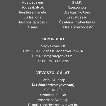
Adatvédelem
Gy.I.K.
Jogszabályok
Szerzői jog
Rendelés menete
Szállítási költség
Elállás joga
Szavatosság
Hasznos tanácsok
Üzleteink, nyitva tartás
Csere
Elállás a szerződéstől
KAPCSOLAT
Nagy Lovas Kft
Cím: 1101 Budapest, Kőbányai út 41/A
E-mail:
info@nagylovas.hu
Tel: 06-70-333-2283
VEVŐSZOLGÁLAT
Hétfő: Szünnap
(Az állatpatika nyitva van)
K–P: 10–18h
Szombat: 9–13h
Vasárnap: Szünnap
E-mail:
rendeles@nagylovas.hu