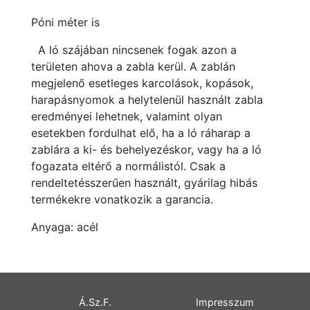
Póni méter is
A ló szájában nincsenek fogak azon a
területen ahova a zabla kerül. A zablán
megjelenő esetleges karcolások, kopások,
harapásnyomok a helytelenül használt zabla
eredményei lehetnek, valamint olyan
esetekben fordulhat elő, ha a ló ráharap a
zablára a ki- és behelyezéskor, vagy ha a ló
fogazata eltérő a normálistól. Csak a
rendeltetésszerűen használt, gyárilag hibás
termékekre vonatkozik a garancia.
Anyaga: acél
Á.Sz.F.
Impresszum