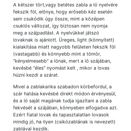
A kétszer tört,vagy betétes zabla a ló nyelvére
fekszik föl, előnye, hogy erősebb kéz esetén
sem csukódik úgy össze, mint a középen
csuklós változat, így biztosan nem nyomja
meg a szájpadlást. A nyelvükkel játszó
lovaknak is ajánlott. Üreges, light (könnyített)
kialakítása miatt nagyobb felületen fekszik föl
(vastagabb) és könnyebb mint a tömör,
"kényelmesebb" a lónak, mert a ló szájában,
kevésbé "éles" nyomást kelt , mikor a lovas
húzni kezdi a szárat.
Mivel a zablakarika szabadon körbefordul, a
szár hatása kevésbé direkt módon érvényesül,
és a ló saját magának tudja igazítani a zabla
fekvését a szájában, könnyeben elfogadva azt.
Ezért fiatal lovak és tapasztalatlan lovasok
mindig jó, ha ilyen (csikózablának is nevezett)
zablával kezdik.