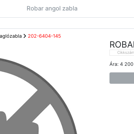
Robar angol zabla
aglózabla
202-6404-145
ROBA
Cikkszá
Ára:
4 200