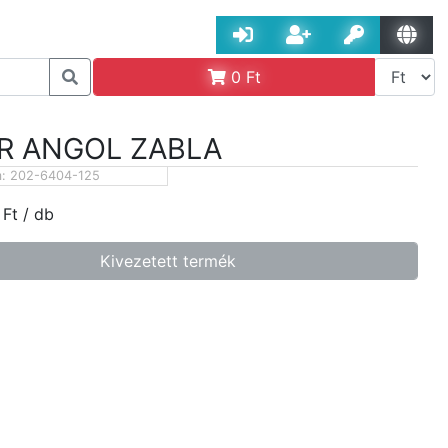
0
Ft
R ANGOL ZABLA
m:
202-6404-125
Ft
/ db
Kivezetett termék