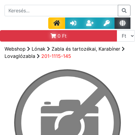
0
Ft
Webshop
Lónak
Zabla és tartozékai, Karabíner
Lovaglózabla
201-1115-145