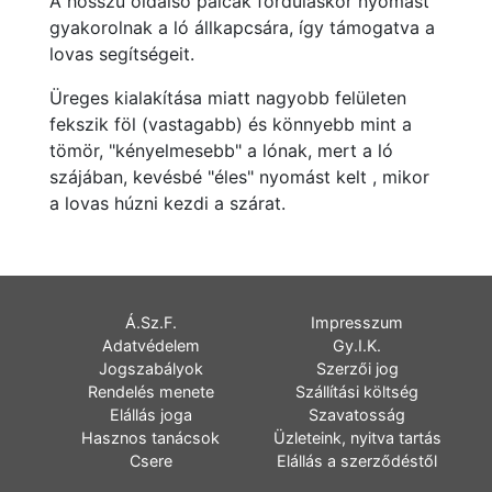
A hosszú oldalsó pálcák forduláskor nyomást
gyakorolnak a ló állkapcsára, így támogatva a
lovas segítségeit.
Üreges kialakítása miatt nagyobb felületen
fekszik föl (vastagabb) és könnyebb mint a
tömör, "kényelmesebb" a lónak, mert a ló
szájában, kevésbé "éles" nyomást kelt , mikor
a lovas húzni kezdi a szárat.
Á.Sz.F.
Impresszum
Adatvédelem
Gy.I.K.
Jogszabályok
Szerzői jog
Rendelés menete
Szállítási költség
Elállás joga
Szavatosság
Hasznos tanácsok
Üzleteink, nyitva tartás
Csere
Elállás a szerződéstől