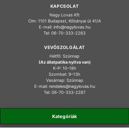
KAPCSOLAT
Nagy Lovas Kft
Cím: 1101 Budapest, Kőbányai út 41/A
E-mail:
info@nagylovas.hu
Tel: 06-70-333-2283
VEVŐSZOLGÁLAT
Hétfő: Szünnap
(Az állatpatika nyitva van)
K–P: 10–18h
Szombat: 9–13h
Vasárnap: Szünnap
E-mail:
rendeles@nagylovas.hu
Tel: 06-70-333-2287
Kategóriák
Copyright 2006-2025 nagylovas.hu – Minden jog fenntartva