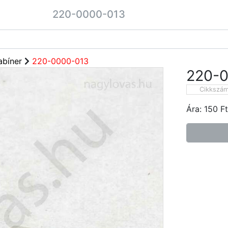
220-0000-013
abíner
220-0000-013
220-
Cikkszá
Ára:
150
Ft