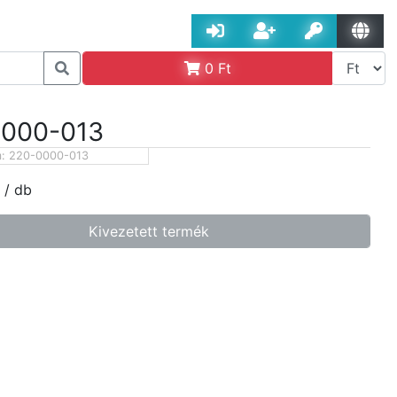
0
Ft
0000-013
m:
220-0000-013
/ db
Kivezetett termék