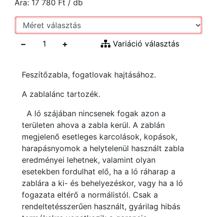
Ára:
17 780
Ft
/ db
−
+
Variáció választás
Feszítőzabla, fogatlovak hajtásához.
A zablalánc tartozék.
A ló szájában nincsenek fogak azon a
területen ahova a zabla kerül. A zablán
megjelenő esetleges karcolások, kopások,
harapásnyomok a helytelenül használt zabla
eredményei lehetnek, valamint olyan
esetekben fordulhat elő, ha a ló ráharap a
zablára a ki- és behelyezéskor, vagy ha a ló
fogazata eltérő a normálistól. Csak a
rendeltetésszerűen használt, gyárilag hibás