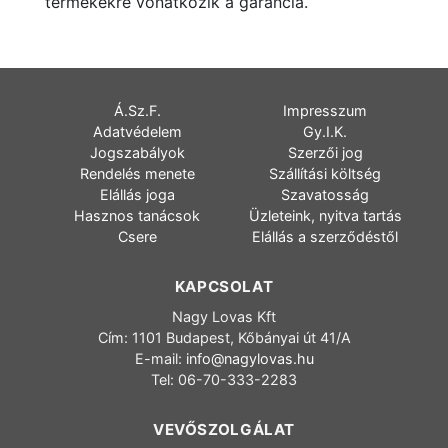
termékekre vonatkozik a garancia.
Á.Sz.F.
Impresszum
Adatvédelem
Gy.I.K.
Jogszabályok
Szerzői jog
Rendelés menete
Szállítási költség
Elállás joga
Szavatosság
Hasznos tanácsok
Üzleteink, nyitva tartás
Csere
Elállás a szerződéstől
KAPCSOLAT
Nagy Lovas Kft
Cím: 1101 Budapest, Kőbányai út 41/A
E-mail:
info@nagylovas.hu
Tel: 06-70-333-2283
VEVŐSZOLGÁLAT