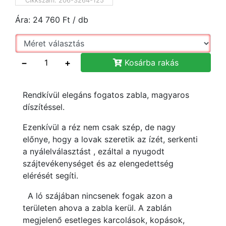
Cikkszám:
206-3264-125
Ára:
24 760
Ft
/ db
−
+
Kosárba rakás
Rendkívül elegáns fogatos zabla, magyaros
díszítéssel.
Ezenkívül a réz nem csak szép, de nagy
előnye, hogy a lovak szeretik az ízét, serkenti
a nyálelválasztást , ezáltal a nyugodt
szájtevékenységet és az elengedettség
elérését segíti.
A ló szájában nincsenek fogak azon a
területen ahova a zabla kerül. A zablán
megjelenő esetleges karcolások, kopások,