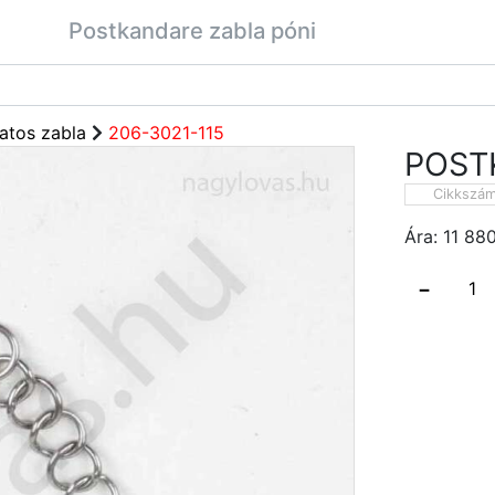
Postkandare zabla póni
atos zabla
206-3021-115
POST
Cikkszá
Ára:
11 88
−