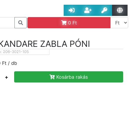
0
Ft
KANDARE ZABLA PÓNI
m:
206-3021-105
0
Ft
/ db
+
Kosárba rakás