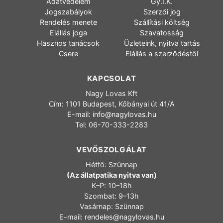
Adatvédelem
Gy.I.K.
Jogszabályok
Szerzői jog
Rendelés menete
Szállítási költség
Elállás joga
Szavatosság
Hasznos tanácsok
Üzleteink, nyitva tartás
Csere
Elállás a szerződéstől
KAPCSOLAT
Nagy Lovas Kft
Cím: 1101 Budapest, Kőbányai út 41/A
E-mail:
info@nagylovas.hu
Tel: 06-70-333-2283
VEVŐSZOLGÁLAT
Hétfő: Szünnap
(Az állatpatika nyitva van)
K–P: 10–18h
Szombat: 9–13h
Vasárnap: Szünnap
E-mail:
rendeles@nagylovas.hu