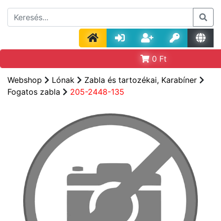
0
Ft
Webshop
Lónak
Zabla és tartozékai, Karabíner
Fogatos zabla
205-2448-135