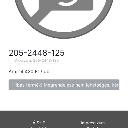
205-2448-125
Cikkszám:
205-2448-125
Ára:
14 420
Ft
/ db
Hibás termék! Megrendelése nem lehetséges, kérem f
Á.Sz.F.
Impresszum