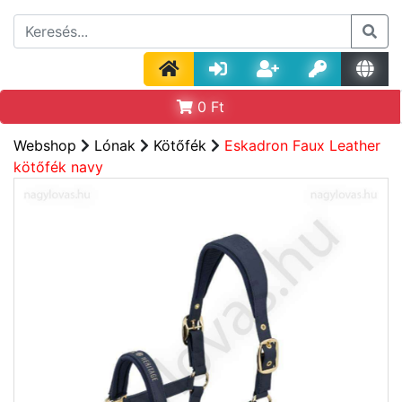
0
Ft
Webshop
Lónak
Kötőfék
Eskadron Faux Leather
kötőfék navy