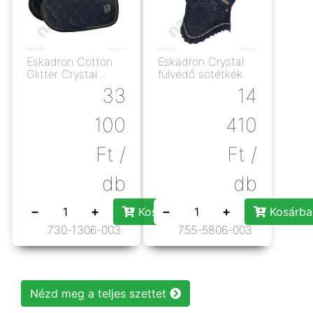
Eskadron Cotton
Eskadron Crystal
Glitter Crystal
fülvédő sötétkék
nyeregalátét skék
33
14
100
410
Ft
/
Ft
/
db
db
−
+
−
+
Kosárba rakás
Kosárba
730-1306-003
755-5806-003
Nézd meg a teljes szettet