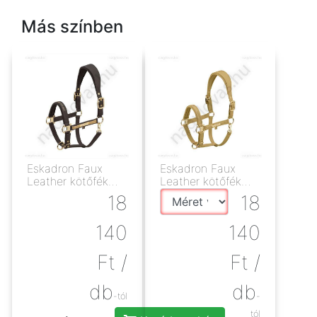
Más színben
Eskadron Faux
Eskadron Faux
Leather kötőfék
Leather kötőfék
barna
cardamom
18
18
140
140
Ft
/
Ft
/
db
db
-tól
-
tól