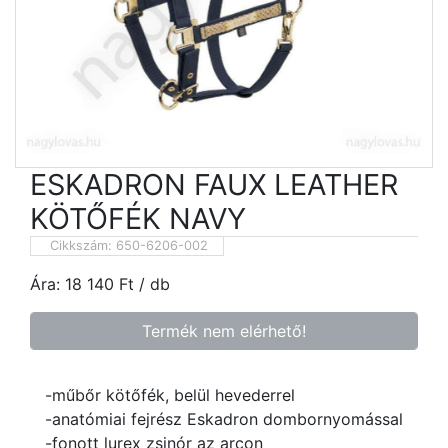
ESKADRON FAUX LEATHER
KÖTŐFÉK NAVY
Cikkszám:
650-6206-002
Ára:
18 140
Ft
/ db
Termék nem elérhető!
-műbőr kötőfék, belül hevederrel
-anatómiai fejrész Eskadron dombornyomással
-fonott lurex zsinór az arcon