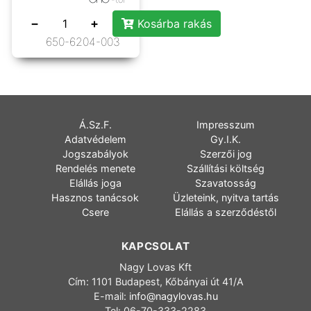
−
+
Kosárba rakás
650-6204-003
Á.Sz.F.
Impresszum
Adatvédelem
Gy.I.K.
Jogszabályok
Szerzői jog
Rendelés menete
Szállítási költség
Elállás joga
Szavatosság
Hasznos tanácsok
Üzleteink, nyitva tartás
Csere
Elállás a szerződéstől
KAPCSOLAT
Nagy Lovas Kft
Cím: 1101 Budapest, Kőbányai út 41/A
E-mail:
info@nagylovas.hu
Tel: 06-70-333-2283