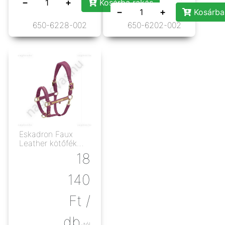
−
+
Kosárba rakás
−
+
Kosárba
650-6228-002
650-6202-002
Eskadron Faux
Leather kötőfék
wildberry
18
140
Ft
/
db
-tól