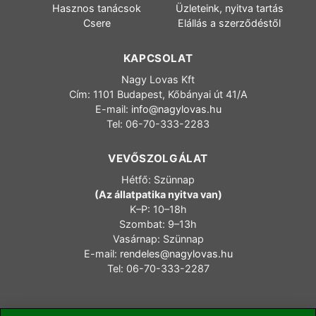
Hasznos tanácsok
Üzleteink, nyitva tartás
Csere
Elállás a szerződéstől
KAPCSOLAT
Nagy Lovas Kft
Cím: 1101 Budapest, Kőbányai út 41/A
E-mail:
info@nagylovas.hu
Tel: 06-70-333-2283
VEVŐSZOLGÁLAT
Hétfő: Szünnap
(Az állatpatika nyitva van)
K–P: 10–18h
Szombat: 9–13h
Vasárnap: Szünnap
E-mail:
rendeles@nagylovas.hu
Tel: 06-70-333-2287