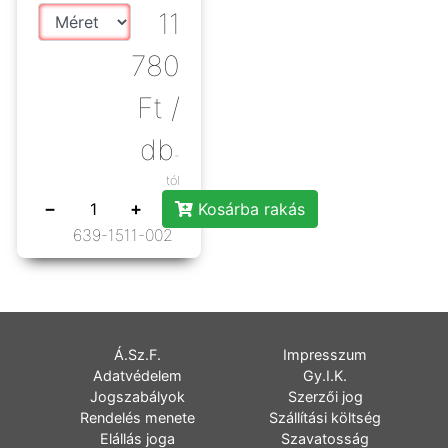
homlokszíj ezüst
11
780
Ft
/
db
-
tól
−
+
Kosárba rakás
639-1511-002
Á.Sz.F.
Impresszum
Adatvédelem
Gy.I.K.
Jogszabályok
Szerzői jog
Rendelés menete
Szállítási költség
Elállás joga
Szavatosság