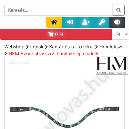
0
Ft
Webshop
Lónak
Kantár és tartozékai
Homlokszíj
HKM Azure strasszos homlokszíj azurkék