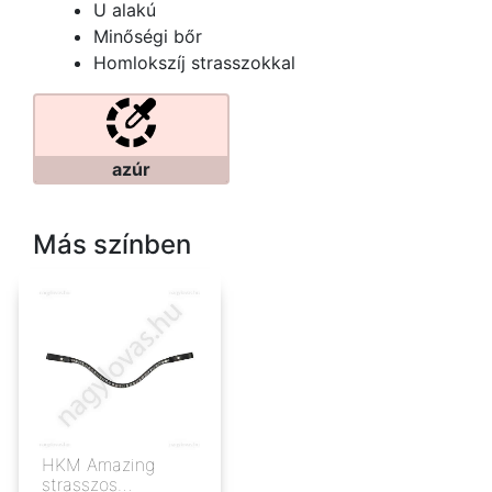
U alakú
Minőségi bőr
Homlokszíj strasszokkal
azúr
Más színben
HKM Amazing
strasszos