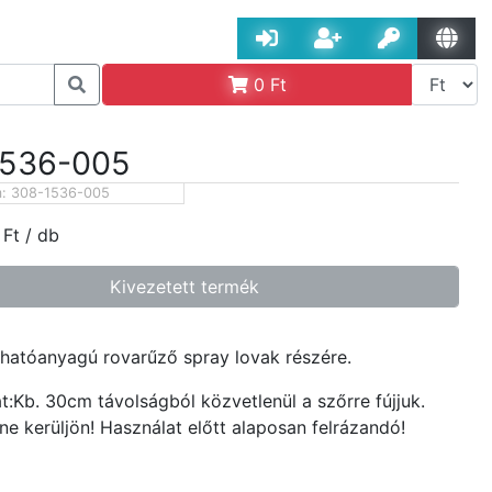
0
Ft
1536-005
m:
308-1536-005
Ft
/ db
Kivezetett termék
hatóanyagú rovarűző spray lovak részére.
t:Kb. 30cm távolságból közvetlenül a szőrre fújjuk.
e kerüljön! Használat előtt alaposan felrázandó!