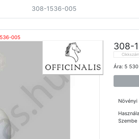
308-1536-005
1536-005
308-
Cikkszá
Ára:
5 530
Növényi 
Használa
Szembe n