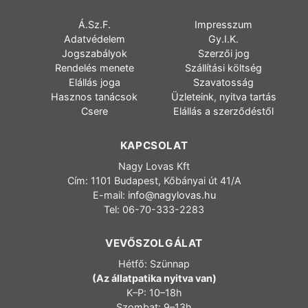
Á.Sz.F.
Impresszum
Adatvédelem
Gy.I.K.
Jogszabályok
Szerzői jog
Rendelés menete
Szállítási költség
Elállás joga
Szavatosság
Hasznos tanácsok
Üzleteink, nyitva tartás
Csere
Elállás a szerződéstől
KAPCSOLAT
Nagy Lovas Kft
Cím: 1101 Budapest, Kőbányai út 41/A
E-mail:
info@nagylovas.hu
Tel: 06-70-333-2283
VEVŐSZOLGÁLAT
Hétfő: Szünnap
(Az állatpatika nyitva van)
K–P: 10–18h
Szombat: 9–13h