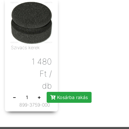
Szivacs kerek
1 480
Ft
/
db
−
+
Kosárba rakás
899-3759-000