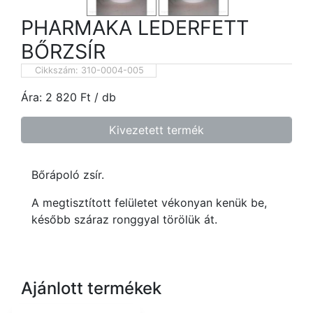
PHARMAKA LEDERFETT
BŐRZSÍR
Cikkszám:
310-0004-005
Ára:
2 820
Ft
/ db
Kivezetett termék
Bőrápoló zsír.
A megtisztított felületet vékonyan kenük be,
később száraz ronggyal törölük át.
Ajánlott termékek