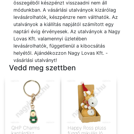
összegéből készpénzt visszaadni nem áll
módunkban. A vásárlási utalványok kizárólag
levásárolhatók, készpénzre nem válthatók. Az
utalványok a kiállítás napjától számított egy
naptári évig érvényesek. Az utalványok a Nagy
Lovas Kft. valamennyi üzletében
levásárolhatók, függetlenül a kibocsátás
helyétől. Ajándékozzon Nagy Lovas Kft. -
vásárlási utalványt!
Vedd meg szettben
QHP Charms
Happy Ross plüss
kantárdísz
függő mikulás ló