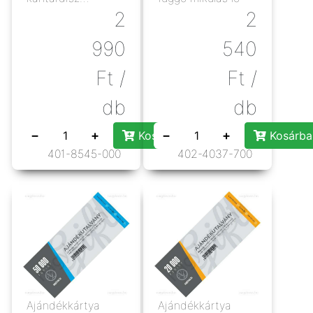
karácsonyi
2
2
990
540
Ft
/
Ft
/
db
db
−
+
−
+
Kosárba rakás
Kosárba
401-8545-000
402-4037-700
Ajándékkártya
Ajándékkártya