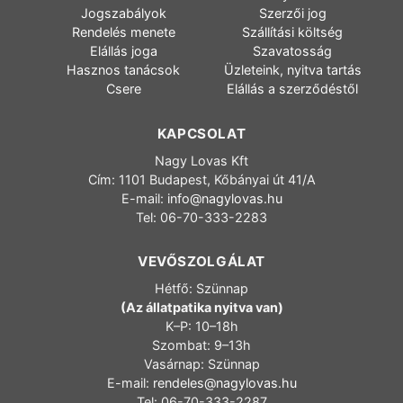
Jogszabályok
Szerzői jog
Rendelés menete
Szállítási költség
Elállás joga
Szavatosság
Hasznos tanácsok
Üzleteink, nyitva tartás
Csere
Elállás a szerződéstől
KAPCSOLAT
Nagy Lovas Kft
Cím: 1101 Budapest, Kőbányai út 41/A
E-mail:
info@nagylovas.hu
Tel: 06-70-333-2283
VEVŐSZOLGÁLAT
Hétfő: Szünnap
(Az állatpatika nyitva van)
K–P: 10–18h
Szombat: 9–13h
Vasárnap: Szünnap
E-mail:
rendeles@nagylovas.hu
Tel: 06-70-333-2287