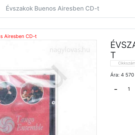
Évszakok Buenos Airesben CD-t
s Airesben CD-t
ÉVSZ
T
Cikkszá
Ára:
4 570
−