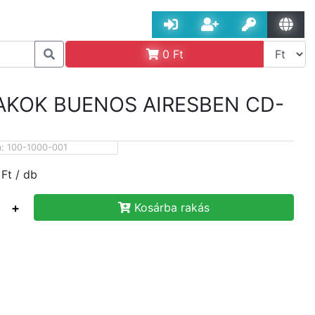
0
Ft
AKOK BUENOS AIRESBEN CD-
m:
100-1000-001
Ft
/ db
+
Kosárba rakás