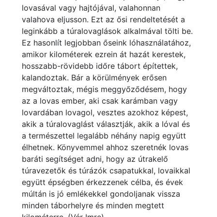
lovasával vagy hajtójával, valahonnan
valahova eljusson. Ezt az ősi rendeltetését a
leginkább a túralovaglások alkalmával tölti be.
Ez hasonlít legjobban őseink lóhasználatához,
amikor kilométerek ezrein át hazát kerestek,
hosszabb-rövidebb időre tábort építettek,
kalandoztak. Bár a körülmények erősen
megváltoztak, mégis meggyőződésem, hogy
az a lovas ember, aki csak karámban vagy
lovardában lovagol, vesztes azokhoz képest,
akik a túralovaglást választják, akik a lóval és
a természettel legalább néhány napig együtt
élhetnek. Könyvemmel ahhoz szeretnék lovas
baráti segítséget adni, hogy az útrakelő
túravezetők és túrázók csapatukkal, lovaikkal
együtt épségben érkezzenek célba, és évek
múltán is jó emlékekkel gondoljanak vissza
minden táborhelyre és minden megtett