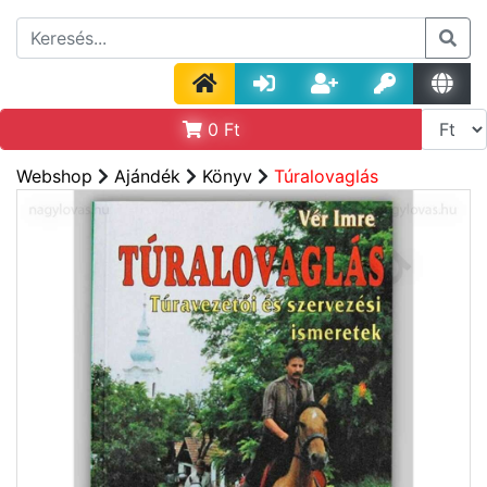
0
Ft
Webshop
Ajándék
Könyv
Túralovaglás