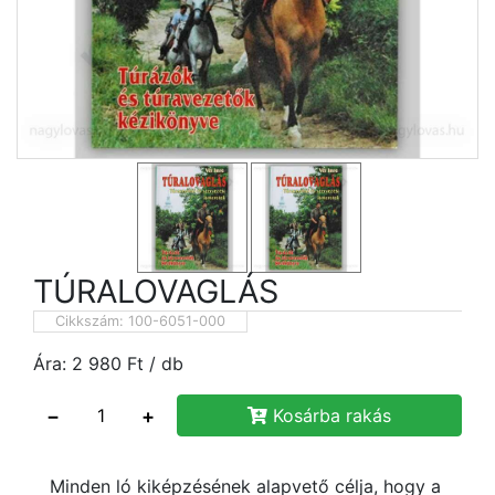
TÚRALOVAGLÁS
Cikkszám:
100-6051-000
Ára:
2 980
Ft
/ db
−
+
Kosárba rakás
Minden ló kiképzésének alapvető célja, hogy a