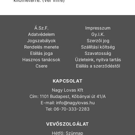
kilométerre. (Vér Imre)
Á.Sz.F.
Impresszum
Adatvédelem
Gy.I.K.
Jogszabályok
Szerzői jog
Rendelés menete
Szállítási költség
Elállás joga
Szavatosság
Hasznos tanácsok
Üzleteink, nyitva tartás
Csere
Elállás a szerződéstől
KAPCSOLAT
Nagy Lovas Kft
Cím: 1101 Budapest, Kőbányai út 41/A
E-mail:
info@nagylovas.hu
Tel: 06-70-333-2283
VEVŐSZOLGÁLAT
Hétfő: Szünnap